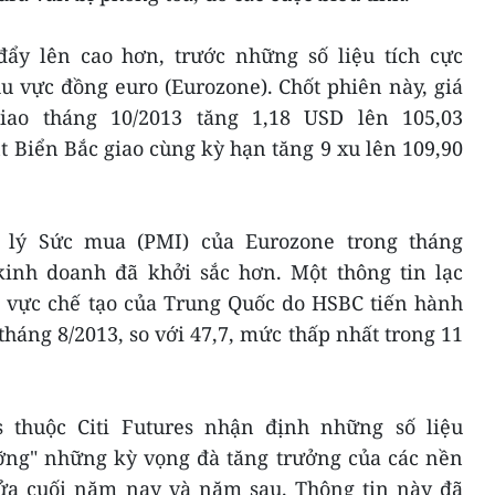
ẩy lên cao hơn, trước những số liệu tích cực
u vực đồng euro (Eurozone). Chốt phiên này, giá
ao tháng 10/2013 tăng 1,18 USD lên 105,03
 Biển Bắc giao cùng kỳ hạn tăng 9 xu lên 109,90
 lý Sức mua (PMI) của Eurozone trong tháng
kinh doanh đã khởi sắc hơn. Một thông tin lạc
h vực chế tạo của Trung Quốc do HSBC tiến hành
tháng 8/2013, so với 47,7, mức thấp nhất trong 11
 thuộc Citi Futures nhận định những số liệu
ưỡng" những kỳ vọng đà tăng trưởng của các nền
nửa cuối năm nay và năm sau. Thông tin này đã