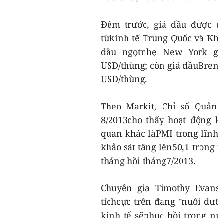
Đêm trước, giá dầu được đ
từkinh tế Trung Quốc và Kh
dầu ngọtnhẹ New York gi
USD/thùng; còn giá dầuBrent
USD/thùng.
Theo Markit, Chỉ số Quản
8/2013cho thấy hoạt động 
quan khác làPMI trong lĩn
khảo sát tăng lên50,1 trong 
tháng hồi tháng7/2013.
Chuyên gia Timothy Evans
tíchcực trên đang "nuôi d
kinh tế sẽphục hồi trong 