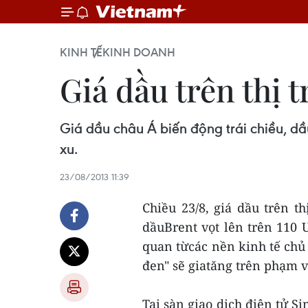
KINH TẾ
KINH DOANH
Giá dầu trên thị 
Giá dầu châu Á biến động trái chiều, d
xu.
23/08/2013 11:39
Chiều 23/8, giá dầu trên t
dầuBrent vọt lên trên 110 U
quan từcác nền kinh tế chủ 
đen" sẽ giatăng trên phạm v
Tại sàn giao dịch điện tử S