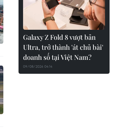
Galaxy Z Fold 8 vượt bản
Ultra, trở thành 'át chủ bài'
doanh số tại Việt Nam?
09/08/2026 04:14