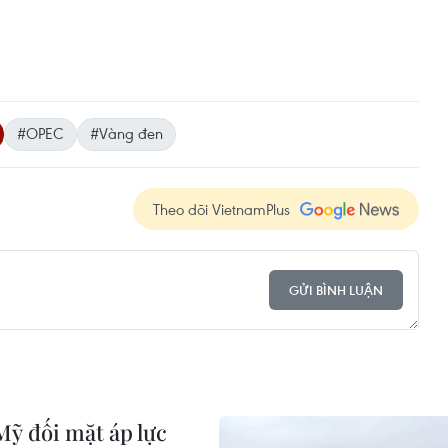
#OPEC
#Vàng đen
Theo dõi VietnamPlus
GỬI BÌNH LUẬN
Mỹ đối mặt áp lực