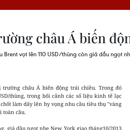
trường châu Á biến độn
ầu Brent vọt lên 110 USD/thùng còn giá dầu ngọt 
hị trường châu Á biến động trái chiều. Trong đó
SD/thùng, trong bối cảnh các số liệu kinh tế lạc
chốt làm dấy lên hy vọng nhu cầu tiêu thụ "vàng
i toàn cầu.
ing, giá dầu ngọt nhẹ New York giao tháng10/2013