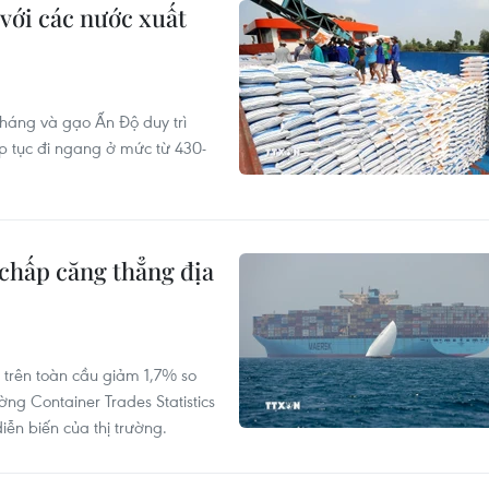
với các nước xuất
tháng và gạo Ấn Độ duy trì
p tục đi ngang ở mức từ 430-
 chấp căng thẳng địa
 trên toàn cầu giảm 1,7% so
ờng Container Trades Statistics
ễn biến của thị trường.