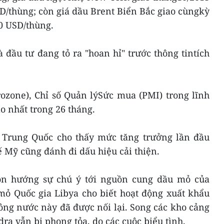
D/thùng; còn giá dầu Brent Biển Bắc giao cùngkỳ
10 USD/thùng.
à đầu tư đang tỏ ra "hoan hỉ" trước thông tintích
ozone), Chỉ số Quản lýSức mua (PMI) trong lĩnh
o nhất trong 26 tháng.
 Trung Quốc cho thấy mức tăng trưởng lần đầu
ế Mỹ cũng đánh đi dấu hiệu cải thiện.
còn hướng sự chú ý tới nguồn cung dầu mỏ của
mỏ Quốc gia Libya cho biết hoạt động xuất khẩu
ng nước này đã được nối lại. Song các kho cảng
dra vẫn bị phong tỏa, do các cuộc biểu tình.