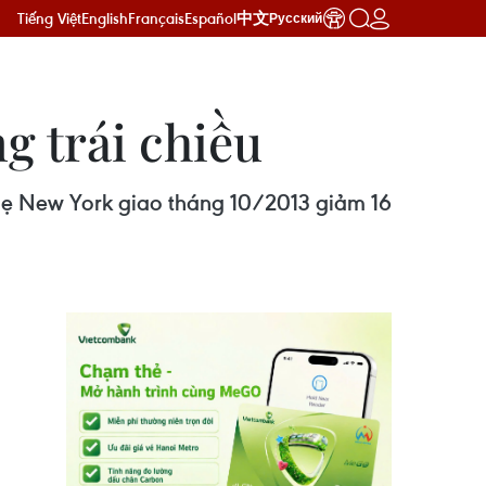
Tiếng Việt
English
Français
Español
中文
Русский
g trái chiều
nhẹ New York giao tháng 10/2013 giảm 16