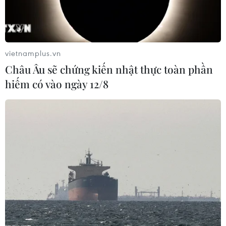
Giá dầu tiếp tục leo thang khi rủi ro
gián đoạn nguồn cung gia tăng
10/08/2026 02:03
vietnamplus.vn
Châu Âu sẽ chứng kiến nhật thực toàn phần
Giá vàng đi ngang trong phiên giao
hiếm có vào ngày 12/8
dịch đầu tuần
10/08/2026 02:02
Hàn Quốc và Đài Loan lần đầu tiên
vượt Nhật Bản về kim ngạch xuất
khẩu
09/08/2026 14:15
Công suất lọc dầu thu hẹp, giá xăng