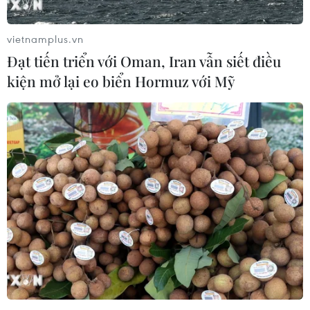
Mỹ đối mặt áp lực tăng
09/08/2026 09:43
vietnamplus.vn
Đạt tiến triển với Oman, Iran vẫn siết điều
kiện mở lại eo biển Hormuz với Mỹ
Xuất khẩu dệt may 7 tháng đạt trên
27 tỷ USD, duy trì đà tăng trưởng
09/08/2026 08:25
Hải Phòng điều chỉnh kịch bản tăng
trưởng, quyết tâm đạt GRDP 13%
09/08/2026 08:25
Trung Quốc công bố kế hoạch phát
triển ngành hàng không dân dụng