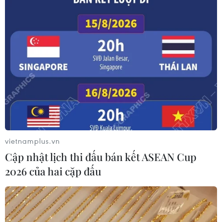
Chủ sân Azteca lỗ hơn 47 triệu USD vì
World Cup 2026
08/08/2026 06:43
Dữ liệu việc làm Mỹ mở thêm dư địa
cho giá vàng trong tuần qua
08/08/2026 04:29
vietnamplus.vn
Cập nhật lịch thi đấu bán kết ASEAN Cup
Thương mại Việt Nam-Australia
2026 của hai cặp đấu
hướng tới những động lực tăng
trưởng mới
08/08/2026 03:29