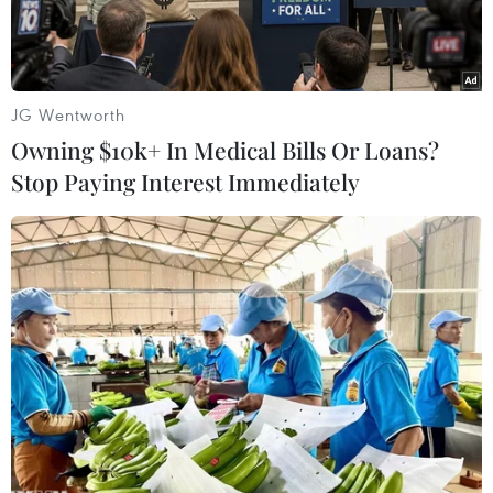
giảm giá lớn nhất kể từ cuối tháng Giêng đến nay,
giảm hơn 30 USD/ounce từ mức cao kỷ lục được
lập vào đầu tuần.
JG Wentworth
Trong phiên giao dịch cuối tuần ngày 11/3 tại thị
Owning $10k+ In Medical Bills Or Loans?
trường châu Á, giá vàng vẫnduy trì trên mức
Stop Paying Interest Immediately
1.413 USD/ounce sau khi có tin cảnh sát nã súng
trấn áp nhữngngười biểu tình tại Arập Xêút,
làm dấy lên nỗi lo về bất ổn lan rộng tại khu
vựcTrung Đông.
Mặc dù vậy, kim loại quý vẫn đang hướng tới
tuần giảm giá lớn nhất kể từ cuốitháng Giêng
đến nay, giảm hơn 30 USD/ounce từ mức cao kỷ
lục được lập vào đầutuần.