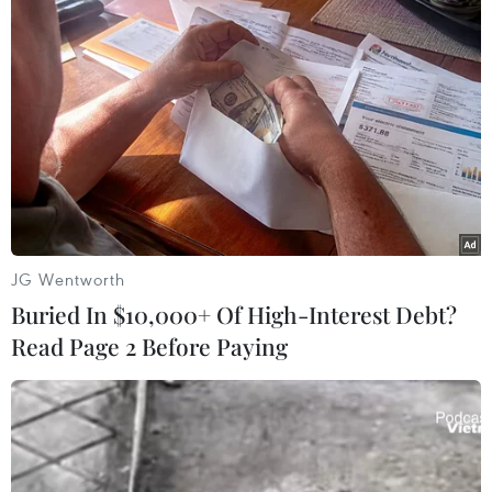
Yi Ling, chuyên giaphân tích về đầu tư tại hãng
Phillip Futurescó trụ sở tại Singapore nhận
định:Nếu không có một quyết sách nào được
đưa ra, làn sóng đầu tư vào vàng và các kimloại
quý khác lại gia tăng và giá vàng có thể sẽ tăng
trở lại và lập các đỉnhcao mới./.
Thùy Chi (TTXVN/Vietnam+)
JG Wentworth
Buried In $10,000+ Of High-Interest Debt?
Read Page 2 Before Paying