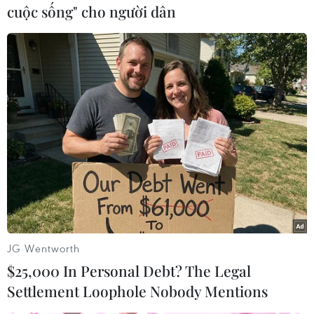
trấn áp những người biểu tình,và có tin những
cuộc sống" cho người dân
người chống đối còn lên kế hoạch biểu tình tại
một số nước vùngVịnh khác như Yemen, Kuwait
và Bahrain).
Nhưng trong bối cảnh các ngân hàng trung
ương các nước có thể sẽ nâng lãi suấtđể cản đà
đi lên của lạm phát (và thực tế là một số nước
đã tăng lãi suất, đặcbiệt, từ đầu năm tới nay, các
quốc gia châu Á, từ Trung Quốc tới Indonesia,
mớiđây nhất là Hàn Quốc, đã bắt đầu tăng lãi
suất để kiềm chế giá tiêu dùng tăng),thì nhu cầu
tìm đến vàng như một tài sản đầu tư thay thế đã
JG Wentworth
bị giảm sút, dẫn đếnđà tăng giá của vàng bị
$25,000 In Personal Debt? The Legal
hãm lại.
Settlement Loophole Nobody Mentions