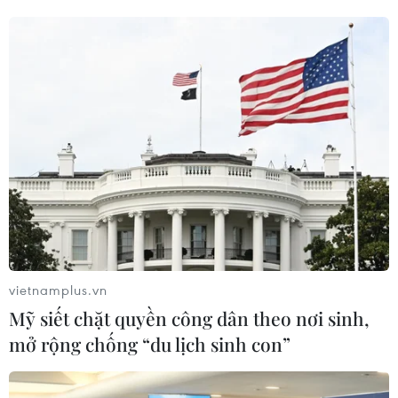
Giá vàng SJC trong nước giữ ổn định, tỷ
giá trung tâm đi xuống
18/08/2023 02:13
Giá vàng SJC trong nước ít biến động, với mức bán ra
xoay quanh ngưỡng 67,60 triệu đồng/lượng. Trong khi
vietnamplus.vn
đó, tỷ giá trung tâm sau nhiều phiên tăng mạnh đã
Mỹ siết chặt quyền công dân theo nơi sinh,
quay đầu đi xuống ngày cuối tuần (18/8).
mở rộng chống “du lịch sinh con”