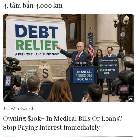
kim loại quý này xấp xỉ 55,85 triệu đồng/lượng.
4, tầm bắn 4.000 km
Ở mức giá hiện tại, giá vàng thế giới đang thấp
hơn thương hiệu SJC khoảng 12,8 triệu
đồng/lượng.
Sáng nay, Ngân hàng Nhà nước niêm yết tỷ giá
trung tâm là 23.960 VND/USD, tăng 18 đồng so
với phiên trước. Tính trong tuần vừa qua, tỷ giá
trung tâm cộng thêm 45 đồng/USD.
Với biên độ +/-5%, Ngân hàng Vietcombank
thông báo giá mua vào là 23.850 đồng/USD và
bán ra là 24.190 đồng/USD, tăng 40 đồng. Ngân
hàng BIDV áp dụng tỷ giá từ 23.875-24.175
JG Wentworth
đồng/USD, tăng 5 đồng.
Owning $10k+ In Medical Bills Or Loans?
Stop Paying Interest Immediately
Trong khi đó, Ngân hàng Vietinbank đưa ra từ
23.850-24.190 đồng/USD (mua vào/bán ra), giảm