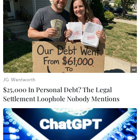
#giá vàng
#sjc
#doji
#tỷ giá trung tâm
#usd
#giao dịch vàng
#vietcombank
#vàng thế giới
TP. Hà Nội
Tp. Hồ Chí Minh
Theo dõi VietnamPlus
JG Wentworth
$25,000 In Personal Debt? The Legal
Settlement Loophole Nobody Mentions
TIN LIÊN QUAN