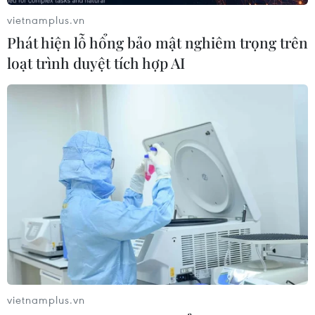
vietnamplus.vn
Phát hiện lỗ hổng bảo mật nghiêm trọng trên
loạt trình duyệt tích hợp AI
TIN CÙNG CHUYÊN MỤC
Mexico triển khai hàng nghìn binh sỹ
bảo vệ các vùng trồng bơ trọng điểm
07/08/2026 00:09
Mỹ kiểm tra gần 500 chiếc Boeing 737
MAX do nguy cơ nứt thân máy bay
06/08/2026 23:31
vietnamplus.vn