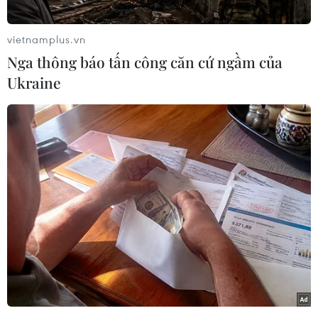
song mốc 68 triệu đồng/lượng tiếp tục được giữ
vững.
vietnamplus.vn
Nga thông báo tấn công căn cứ ngầm của
Theo đó, Công ty vàng bạc đá quý Sài Gòn niêm
Ukraine
yết từ 67,35-68,05 triệu đồng/lượng (mua
vào/bán ra). Công ty Doji Hà Nội thông báo vàng
SJC từ 67,20-68,10 triệu đồng/lượng (mua
vào/bán ra), cùng giữ ổn định so với chốt phiên
trước.
Cùng thời điểm trên, Công ty VietnamGold niêm
yết giá vàng SJC từ 67,50-68,0 triệu đồng/lượng,
giảm 20.000 đồng/lượng;
Trong tuần trước, số phiên tăng áp đảo đã giúp
thương hiệu này cộng thêm 380.000 đồng/lượng.
Chênh lệch chiều mua và bán vàng SJC cũng nới