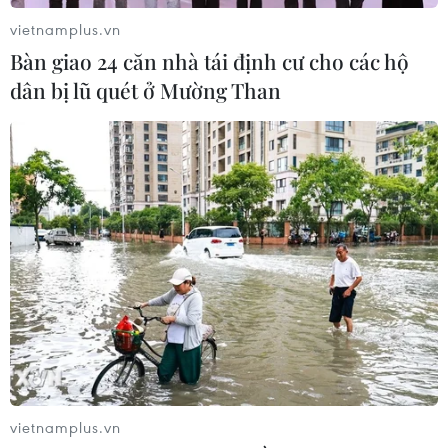
06/08/2026 00:26
vietnamplus.vn
Bàn giao 24 căn nhà tái định cư cho các hộ
dân bị lũ quét ở Mường Than
Giá vàng thế giới tăng mạnh nhất kể
từ tháng Hai
06/08/2026 00:26
Đưa gốm sứ Bình Dương vào mạng
lưới thủ công sáng tạo thế giới
05/08/2026 11:53
Xuất khẩu gạo Thái Lan giảm gần
19% trong nửa đầu năm 2026
vietnamplus.vn
05/08/2026 11:36