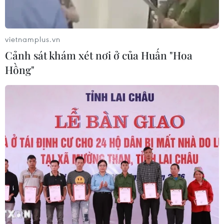
lượng
06/08/2026 02:12
vietnamplus.vn
Triều Tiên mở đường bay Bình
Cảnh sát khám xét nơi ở của Huấn "Hoa
Nhưỡng-Wonsan Kalma thúc đẩy du
Hồng"
lịch
06/08/2026 02:05
Giá vàng ngày 6/8: Bảng giá tại các
công ty vàng bạc đá quý
06/08/2026 01:54
Giá dầu thô biến động nhẹ khi triển
vọng đàm phán Trung Đông vẫn khó
đoán