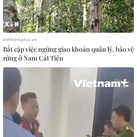
doanh thu quý kỷ lục
06/08/2026 03:33
Làm giàu từ cây na ở vùng cao tại
vietnamplus.vn
Ninh Bình
Bất cập việc ngừng giao khoán quản lý, bảo vệ
06/08/2026 02:50
rừng ở Nam Cát Tiên
Mỹ chuẩn bị áp thuế 15% nguyên liệu
then chốt sản xuất pin mặt trời
06/08/2026 02:12
Giá vàng trong nước tiếp tục tăng,
SJC lên ngưỡng 143,3 triệu đồng mỗi