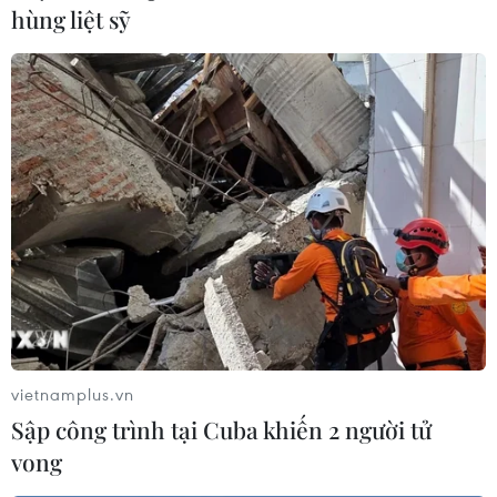
hùng liệt sỹ
Vụ hạt điều xuất sang Italy: Những
container cuối cùng được giải phóng
30/05/2022 13:11
Ngày 30/5, những container hạt điều còn lại trong số 35
container hàng bị mất kiểm soát chứng từ gốc hồi đầu
vietnamplus.vn
tháng 3 vừa qua đã được giải phóng.
Sập công trình tại Cuba khiến 2 người tử
vong