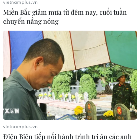
vietnamplus.vn
Miền Bắc giảm mưa từ đêm nay, cuối tuần
chuyển nắng nóng
Bài học cho doanh nghiệp Việt: Cẩn trọng
trong giao dịch quốc tế
16/04/2022 22:23
Bên cạnh sự vào cuộc kịp thời nhằm hỗ trợ doanh
nghiệp, các cơ quan chức năng cũng đưa ra nhiều
khuyến cáo trong việc cẩn trọng trước mọi giao dịch để
tránh thiệt hại đáng tiếc.
vietnamplus.vn
Điện Biên tiếp nối hành trình tri ân các anh