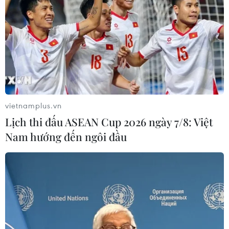
20/06/2022 04:53
Trong vụ 100 container hạt điều xuất khẩu sang Italy,
cảnh sát Kinh tế-Tài chính Napoli và Cảnh sát quân đội
cảng Genova đã ra quyết định trả 2 container cuối cùng
cho doanh nghiệp Việt Nam.
vietnamplus.vn
Lịch thi đấu ASEAN Cup 2026 ngày 7/8: Việt
Nam hướng đến ngôi đầu