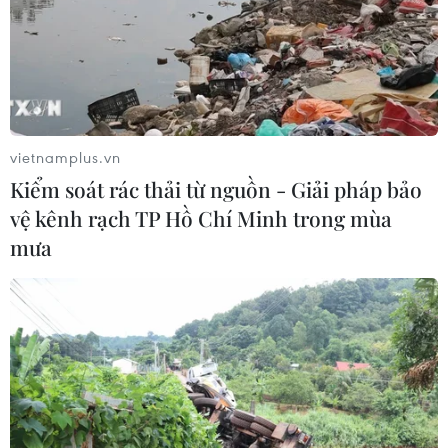
Kho dự trữ khí đốt của EU còn chưa
đầy 60% ngay trước mùa Đông
07/08/2026 01:50
vietnamplus.vn
Phòng vệ thương mại và bài học
Kiểm soát rác thải từ nguồn - Giải pháp bảo
"chuẩn bị kỹ-thắng lớn" của doanh
vệ kênh rạch TP Hồ Chí Minh trong mùa
nghiệp Việt
mưa
07/08/2026 01:14
Giá dầu tăng vọt do Iran xem xét cấm
tàu Mỹ và Israel qua eo biển Hormuz
07/08/2026 00:45