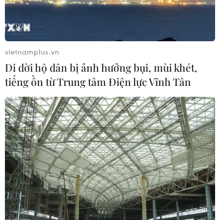
vietnamplus.vn
Di dời hộ dân bị ảnh hưởng bụi, mùi khét,
tiếng ồn từ Trung tâm Điện lực Vĩnh Tân
#giao thương
#doanh nghiệp
#container hạt điều
#thương mại quốc tế
#lừa đảo
#tội phạm kinh tế
Italy
Thổ Nhĩ Kỳ