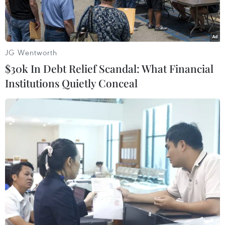
JG Wentworth
$30k In Debt Relief Scandal: What Financial
Institutions Quietly Conceal
Thương vụ Sứ quán Việt Nam tại Italy làm việc với Lãnh sự
danh dự Việt Nam tại Napoli để xác minh thông tin liên quan vụ
nghi lừa đảo 100 container hạt điều xuất sang Italy, ngày
10/3/2022. (Ảnh: TTXVN phát)
Xu thế mở cửa hội nhập kinh tế quốc tế đã và
đang mở ra nhiều cơ hội giao thương cho cộng