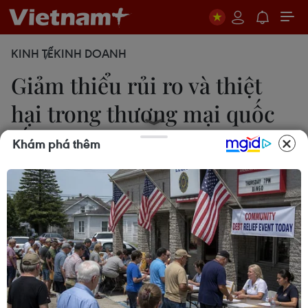
KINH TẾ
KINH DOANH
Giảm thiểu rủi ro và thiệt
hại trong thương mại quốc
tế
Khám phá thêm
Ngọc Quỳnh
23/08/2022 14:29
Theo khảo sát của VCCI, tại Việt Nam, 52% doanh
nghiệp từng trải nghiệm lừa đảo hoặc tội phạm
kinh tế - cao hơn mức 46% của khu vực châu Á-
Thái Bình Dương và 49% của toàn cầu.