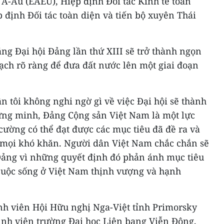
 Á-Âu (EAEU), Hiệp định Đối tác Kinh tế toàn
 định Đối tác toàn diện và tiến bộ xuyên Thái
ng Đại hội Đảng lần thứ XIII sẽ trở thành ngọn
oạch rõ ràng để đưa đất nước lên một giai đoạn
n tôi không nghi ngờ gì về việc Đại hội sẽ thành
hứng minh, Đảng Cộng sản Việt Nam là một lực
 cường có thể đạt được các mục tiêu đã đề ra và
 mọi khó khăn. Người dân Việt Nam chắc chắn sẽ
Đảng vì những quyết định đó phản ánh mục tiêu
cuộc sống ở Việt Nam thịnh vượng và hạnh
ành viên Hội Hữu nghị Nga-Việt tỉnh Primorsky
sinh viên trường Đại học Liên bang Viễn Đông,