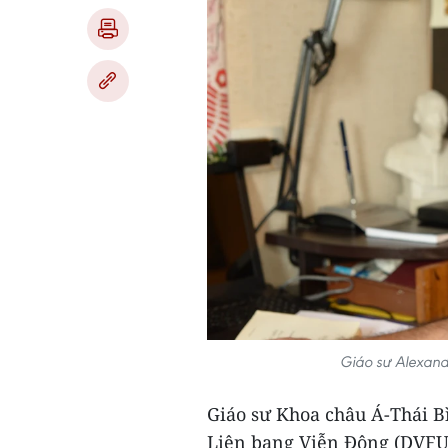
Giáo sư Alexand
Giáo sư Khoa châu Á-Thái 
Liên bang Viễn Đông (DVFU)