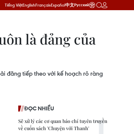
Tiếng Việt
English
Français
Español
中文
Русский
uôn là đảng của
ải đăng tiếp theo với kế hoạch rõ ràng
ĐỌC NHIỀU
Sẽ xử lý các cơ quan báo chí tuyên truyền
về cuốn sách 'Chuyện với Thanh'