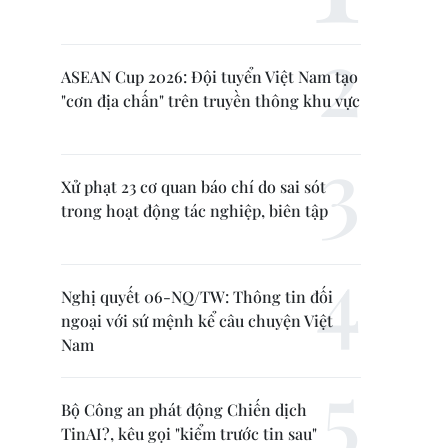
ASEAN Cup 2026: Đội tuyển Việt Nam tạo
"cơn địa chấn" trên truyền thông khu vực
Xử phạt 23 cơ quan báo chí do sai sót
trong hoạt động tác nghiệp, biên tập
Nghị quyết 06-NQ/TW: Thông tin đối
ngoại với sứ mệnh kể câu chuyện Việt
Nam
Bộ Công an phát động Chiến dịch
TinAI?, kêu gọi "kiểm trước tin sau"