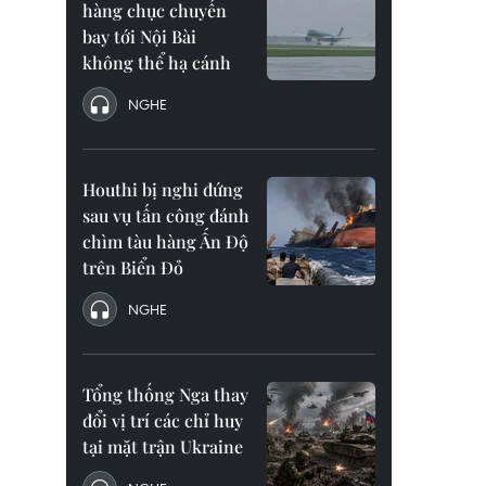
hàng chục chuyến
bay tới Nội Bài
không thể hạ cánh
NGHE
Houthi bị nghi đứng
sau vụ tấn công đánh
chìm tàu hàng Ấn Độ
trên Biển Đỏ
NGHE
Tổng thống Nga thay
đổi vị trí các chỉ huy
tại mặt trận Ukraine