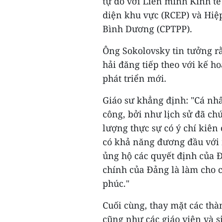
tự do với Liên minh Kinh tế
diện khu vực (RCEP) và Hiệp
Bình Dương (CPTPP).
Ông Sokolovsky tin tưởng rằ
hải đăng tiếp theo với kế h
phát triển mới.
Giáo sư khẳng định: "Cá nhâ
công, bởi như lịch sử đã c
lượng thực sự có ý chí kiên
có khả năng đương đầu với
ủng hộ các quyết định của 
chính của Đảng là làm cho 
phúc."
Cuối cùng, thay mặt các th
cũng như các giáo viên và 