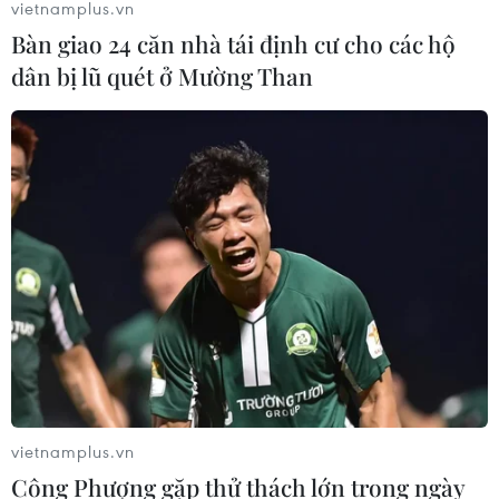
vietnamplus.vn
Bàn giao 24 căn nhà tái định cư cho các hộ
dân bị lũ quét ở Mường Than
"Cửa ngõ" để Việt Nam tiến vào thị
trường Tây Phi
26/07/2026 08:55
Nam Phi: Máy bay "hạ cánh" giữa
trung tâm thương mại lớn nhất
Johannesburg
26/07/2026 01:21
Nigeria: Khoảng 50 người bị bắt cóc
được trả tự do sau khi nộp tiền chuộc
vietnamplus.vn
25/07/2026 09:29
Công Phượng gặp thử thách lớn trong ngày