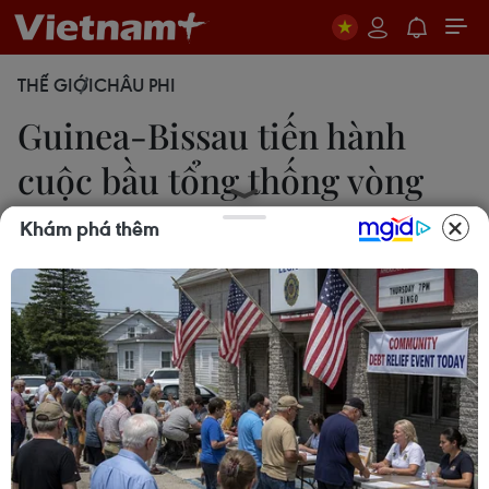
THẾ GIỚI
CHÂU PHI
Guinea-Bissau tiến hành
cuộc bầu tổng thống vòng
hai
Khám phá thêm
18/05/2014 11:58
Ngày 18/5, người dân Guinea-Bissau đã đi bỏ
phiếu trong cuộc bầu cử tổng thống vòng 2 được
cho là mang tính bước ngoặt mở ra một giai đoạn
ổn định mới cho nước này.