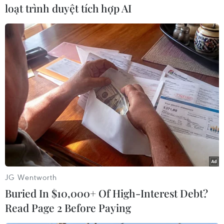
đói cho đất nước chỉ có 1,6 triệu dân với nguồn
loạt trình duyệt tích hợp AI
tài nguyên nghèo nàn và nền kinh tế kiệt quệ,
mà còn tạo điều kiện để các đường dây buôn
ma túy ở Nam Mỹ biến quốc gia này thành
trung tâm ma túy lớn của khu vực Tây Phi./.
(TTXVN/Vietnam+)
JG Wentworth
Buried In $10,000+ Of High-Interest Debt?
Read Page 2 Before Paying