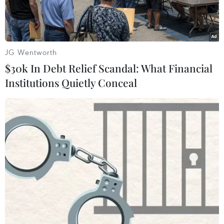
JG Wentworth
$30k In Debt Relief Scandal: What Financial
Institutions Quietly Conceal
Cử tri Guinea-Bissau bỏ phiếu bầu tổng thống vòng 1 tại một địa
điểm bầu cử ở Bissau. (Nguồn: AFP/TTXVN)
Ngày 18/5, đông đảo người dân Guinea-Bissau
đã đi bỏ phiếu trong cuộc bầu cử tổng thống
vòng 2 được cho là mang tính bước ngoặt nhằm