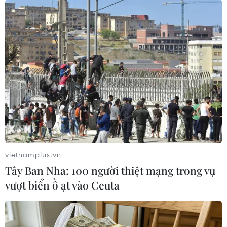
#Guinea-Bissau
#HDI
#Bầu cử tổng thống
#Bỏ phiếu
#Cử tri
#Lãnh đạo
#Nghèo đói
#Ma túy
#Đảo chính
Guinea-Bissau
Theo dõi VietnamPlus
vietnamplus.vn
Tây Ban Nha: 100 người thiệt mạng trong vụ
vượt biển ồ ạt vào Ceuta
TIN LIÊN QUAN