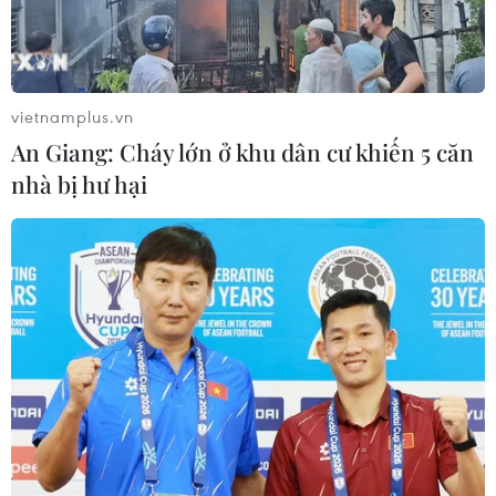
vietnamplus.vn
An Giang: Cháy lớn ở khu dân cư khiến 5 căn
nhà bị hư hại