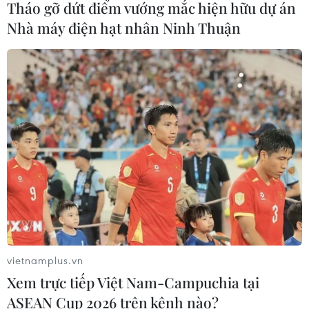
Tháo gỡ dứt điểm vướng mắc hiện hữu dự án
Báo động cận thị học đường khi
nhiều trẻ giảm thị lực từ rất sớm
Nhà máy điện hạt nhân Ninh Thuận
01/08/2026 09:31
Thành phố Hồ Chí Minh phát triển
hệ thống y tế đa tầng, đồng bộ, thống
nhất
01/08/2026 09:14
Gia Lai xác thực 99,8% dữ liệu bảo
hiểm
01/08/2026 07:05
vietnamplus.vn
Xem trực tiếp Việt Nam-Campuchia tại
ASEAN Cup 2026 trên kênh nào?
Bộ Y tế : Trên 22% người trưởng