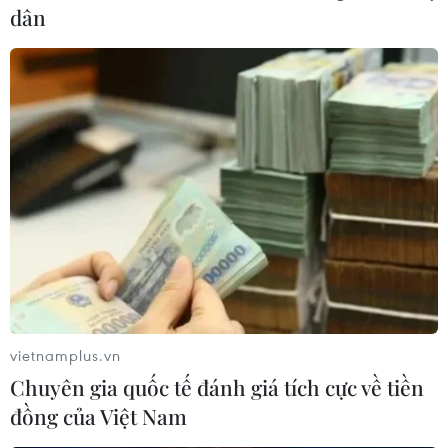
quận Cái Răng. Thành phố Phủ Lý cũng thu hẹp giãn
dân
cách theo Chỉ thị 16 với 12 xã, phường.
vietnamplus.vn
Chuyên gia quốc tế đánh giá tích cực về tiền
Ổ dịch COVID-19 lây lan nhanh, Hà Nam
đồng của Việt Nam
thiết lập 12 vùng cách ly y tế