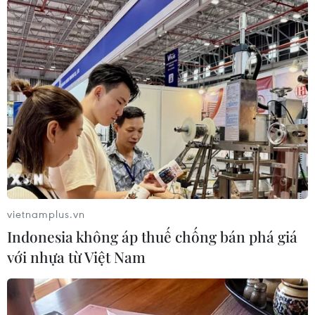
[Đoàn cán bộ y tế Hà Nội hỗ trợ tỉnh Hà Nam
phòng, chống dịch COVID-19]
Sở Tài nguyên và Môi trường chủ trì, phối hợp
với Sở Y tế hướng dẫn các vấn đề liên quan đến
môi trường và xử lý rác thải y tế cho bệnh viện.
Công an tỉnh chỉ đạo, phân công lực lượng làm
nhiệm vụ tại Bệnh viện dã chiến số 1, đảm bảo
người bệnh COVID-19 không tự ý rời bệnh viện
và giữ an ninh trật tự khu vực trong, ngoài bệnh
viện.
vietnamplus.vn
Indonesia không áp thuế chống bán phá giá
Các sở, ban, ngành, Ủy ban Nhân dân thành phố
với nhựa từ Việt Nam
Phủ Lý phối hợp với ngành y tế trong việc thiết
lập và vận hành có hiệu quả Bệnh viện dã chiến
số 1./.