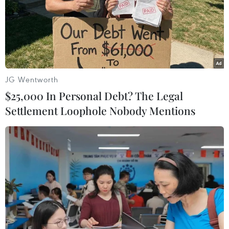
Ninh Bình
Theo dõi VietnamPlus
JG Wentworth
$25,000 In Personal Debt? The Legal
Settlement Loophole Nobody Mentions
TIN LIÊN QUAN