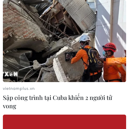
Giang
07/08/2026 02:00
Ca vi phẫu ghép da đầu hiếm gặp
giúp bé gái phục hồi sau 10 năm
06/08/2026 07:15
Hà Nội: Kiểm tra, xác minh liên quan
đến sản phẩm giảm cân dạng bút
tiêm
vietnamplus.vn
06/08/2026 07:05
Sập công trình tại Cuba khiến 2 người tử
vong
Người dân không sử dụng sản phẩm
giảm cân không rõ nguồn gốc, chưa
được cấp phép