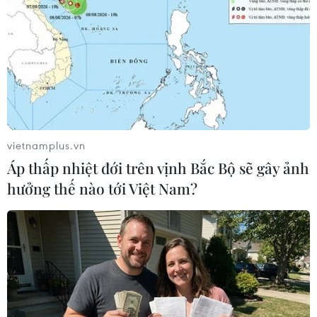
(TTXVN/Vietnam+)
vietnamplus.vn
Áp thấp nhiệt đới trên vịnh Bắc Bộ sẽ gây ảnh
hưởng thế nào tới Việt Nam?
#Bệnh viện dã chiến
#Điều trị COVID-19
#Ủy ban Nhân dân tỉnh Hà Nam
#Bộ Y tế
Hà Nam