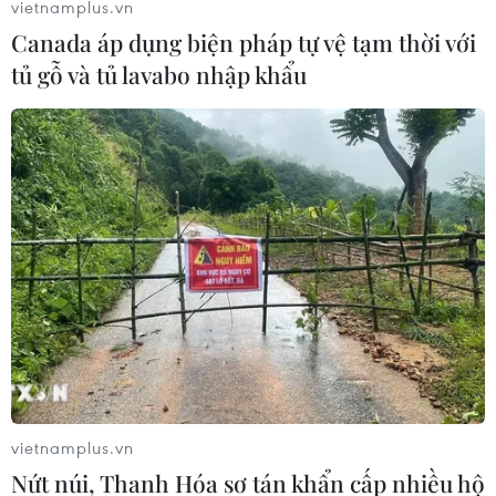
vietnamplus.vn
Canada áp dụng biện pháp tự vệ tạm thời với
tủ gỗ và tủ lavabo nhập khẩu
Cần Thơ, Hà Nam thu hẹp phạm vi, mức
độ giãn cách xã hội
24/09/2021 03:31
vietnamplus.vn
Thành phố Cần Thơ sẽ chỉ thực hiện giãn cách xã hội
Nứt núi, Thanh Hóa sơ tán khẩn cấp nhiều hộ
theo Chỉ thị 16 với 9 phường của quận Ninh Kiều và