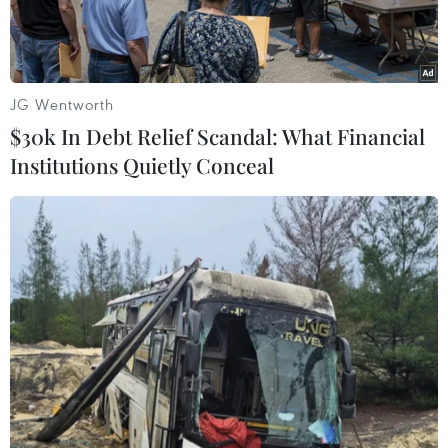
19.
JG Wentworth
$30k In Debt Relief Scandal: What Financial
Institutions Quietly Conceal
Lực lượng y tế chuẩn bị lấy mẫu xét nghiệm sàng lọc COVID-19
cho người dân thành phố Phủ Lý, tỉnh Hà Nam. (Ảnh: Thanh
Tuấn/TTXVN)
Ủy ban Nhân dân tỉnh Hà Nam vừa có Quyết