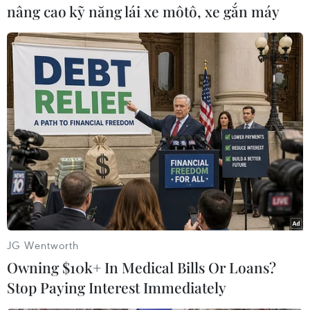
hoạt động của Bệnh viện dã chiến số 1 theo
nâng cao kỹ năng lái xe môtô, xe gắn máy
đúng quy định; chủ trì, phối hợp với Sở Tài
chính và các đơn vị có liên quan tham mưu Ủy
ban Nhân dân tỉnh bảo đảm về cơ sở vật chất,
trang thiết bị, vật tư y tế và kinh phí hoạt động
cho Bệnh viện.
Bộ Chỉ huy Quân sự tỉnh phối hợp với Sở Y tế
thiết lập Bệnh viện dã chiến số 1, tham gia vận
hành, điều động nhân lực, phương tiện cho
Bệnh viện theo đề nghị của Sở Y tế.
Sở Tài chính phối hợp với Sở Y tế và các đơn vị
liên quan tham mưu Ủy ban Nhân dân tỉnh bố
JG Wentworth
trí nguồn kinh phí bảo đảm về cơ sở vật chất,
Owning $10k+ In Medical Bills Or Loans?
trang thiết bị, vật tư y tế và hoạt động của Bệnh
Stop Paying Interest Immediately
viện theo đúng quy định.