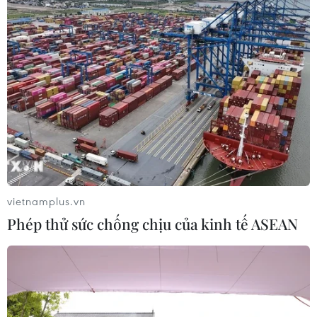
Đoàn cán bộ y tế Hà Nội hỗ trợ tỉnh Hà
Nam phòng, chống dịch COVID-19
24/09/2021 09:51
Với tinh thần “Cả nước vì Hà Nội, Hà Nội vì cả nước,”
các cán bộ y tế Thủ đô sẵn sàng lên đường để chia sẻ
khó khăn với tỉnh Hà Nam, quyết tâm khống chế, đẩy lùi
dịch bệnh COVID-19 nhanh chóng.
vietnamplus.vn
Phép thử sức chống chịu của kinh tế ASEAN