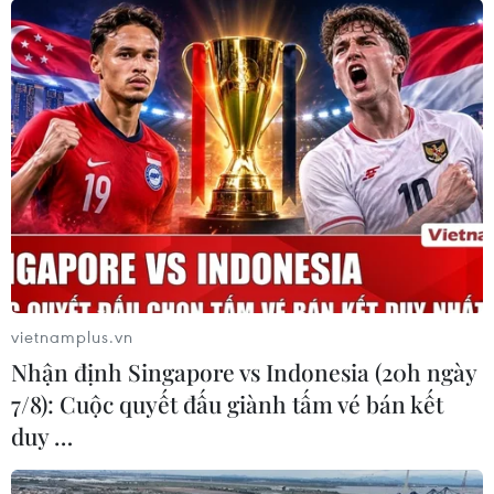
24/09/2021 05:59
Từ ca bệnh được phát hiện vào chiều 19/9, đến nay,
tỉnh đã ghi nhận 64 trường hợp dương tính với SARS-
CoV-2 tại thành phố Phủ Lý, huyện Thanh Liêm và huyện
Kim Bảng.
vietnamplus.vn
Nhận định Singapore vs Indonesia (20h ngày
7/8): Cuộc quyết đấu giành tấm vé bán kết
duy …