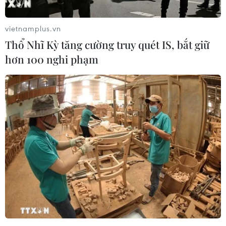
vietnamplus.vn
Thổ Nhĩ Kỳ tăng cường truy quét IS, bắt giữ
hơn 100 nghi phạm
Hà Nam: Thành phố Phủ Lý giãn cách xã
hội theo Chỉ thị số 16
23/09/2021 13:02
Thành phố Phủ Lý, tỉnh Hà Nam sẽ áp dụng các biện
pháp giãn cách xã hội theo tinh thần Chỉ thị số 16/CT-
TTg trong vòng 14 ngày, từ 18 giờ ngày 23/9.