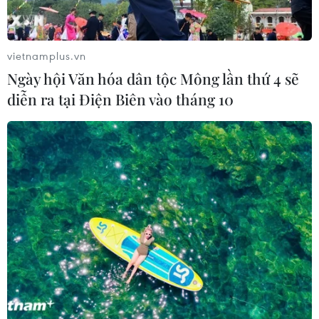
Bệnh viện hạng đặc biệt cơ sở Ninh
Bình khẳng định "cánh tay nối dài"
vietnamplus.vn
hiệu quả
Ngày hội Văn hóa dân tộc Mông lần thứ 4 sẽ
03/08/2026 07:15
diễn ra tại Điện Biên vào tháng 10
Bộ Y tế: Đề xuất quỹ Bảo hiểm y tế
thanh toán chi phí khám chữa bệnh y
học gia đình
03/08/2026 07:04
Siết giám định, kiểm soát chặt chi
phí khám chữa bệnh bảo hiểm y tế
02/08/2026 10:10