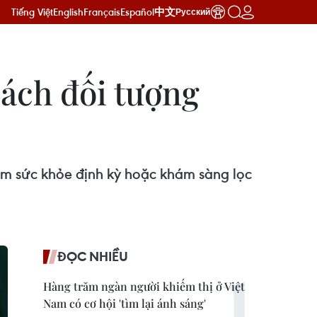
Tiếng Việt
English
Français
Español
中文
Русский
sách đối tượng
ám sức khỏe định kỳ hoặc khám sàng lọc
ĐỌC NHIỀU
Hàng trăm ngàn người khiếm thị ở Việt
Nam có cơ hội 'tìm lại ánh sáng'