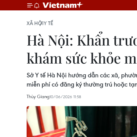
XÃ HỘI
Y TẾ
Hà Nội: Khẩn trươ
khám sức khỏe m
Sở Y tế Hà Nội hướng dẫn các xã, phườn
miễn phí có đăng ký thường trú hoặc tạm 
Thùy Giang
10/06/2026 11:58