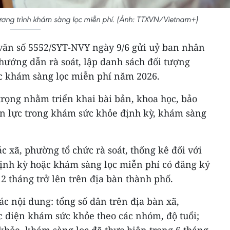
ương trình khám sàng lọc miễn phí. (Ảnh: TTXVN/Vietnam+)
 văn số 5552/SYT-NVY ngày 9/6 gửi uỷ ban nhân
hướng dẫn rà soát, lập danh sách đối tượng
c khám sàng lọc miễn phí năm 2026.
trọng nhằm triển khai bài bản, khoa học, bảo
n lực trong khám sức khỏe định kỳ, khám sàng
c xã, phường tổ chức rà soát, thống kê đối với
ịnh kỳ hoặc khám sàng lọc miễn phí có đăng ký
12 tháng trở lên trên địa bàn thành phố.
ác nội dung: tổng số dân trên địa bàn xã,
c diện khám sức khỏe theo các nhóm, độ tuổi;