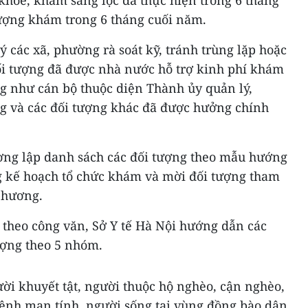
khỏe, khám sàng lọc đã thực hiện trong 6 tháng
ượng khám trong 6 tháng cuối năm.
 ý các xã, phường rà soát kỹ, tránh trùng lặp hoặc
i tượng đã được nhà nước hỗ trợ kinh phí khám
ng như cán bộ thuộc diện Thành ủy quản lý,
g và các đối tượng khác đã được hưởng chính
ương lập danh sách các đối tượng theo mẫu hướng
 kế hoạch tổ chức khám và mời đối tượng tham
phương.
 theo công văn, Sở Y tế Hà Nội hướng dẫn các
ượng theo 5 nhóm.
ời khuyết tật, người thuộc hộ nghèo, cận nghèo,
ệnh mạn tính, người sống tại vùng đồng bào dân