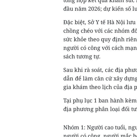
tổng hợp kết quả khám sức 
đầu năm 2026; dự kiến số l
Đặc biệt, Sở Y tế Hà Nội lưu
chồng chéo với các nhóm đố
sức khỏe theo quy định riê
người có công với cách mạn
sách tương tự.
Sau khi rà soát, các địa ph
dẫn để làm căn cứ xây dựng
gia khám theo lịch của địa 
Tại phụ lục 1 ban hành kèm
địa phương phân loại đối t
Nhóm 1: Người cao tuổi, ngư
người có công, người mắc b