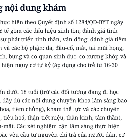
 nội dung khám
 Thực hiện theo Quyết định số 1284/QĐ-BYT ngày
Y tế gồm các dấu hiệu sinh tồn; đánh giá tình
sự phát triển tinh thần, vận động; đánh giá tiêm
và các bộ phận: da, đầu-cổ, mắt, tai mũi họng,
ch, bụng và cơ quan sinh dục, cơ xương khớp và
 hiện nguy cơ tự kỷ (áp dụng cho trẻ từ 16-30
ến dưới 18 tuổi (trừ các đối tượng đang đi học
 đầy đủ các nội dung chuyên khoa lâm sàng bao
hoa, tiêm chủng), khám thể lực và các chuyên
 tiêu hoá, thận-tiết niệu, thần kinh, tâm thần),
m-mặt. Các xét nghiệm cận lâm sàng thực hiện
hoặc yêu cầu tự nguyện chi trả của người dân, cơ