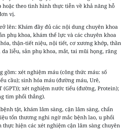
 hoặc theo tình hình thực tiễn về khả năng hỗ
đơn vị.
 trở lên: Khám đầy đủ các nội dung chuyên khoa
sản phụ khoa, khám thể lực và các chuyên khoa
 hóa, thận-tiết niệu, nội tiết, cơ xương khớp, thần
 da liễu, sản phụ khoa, mắt, tai mũi họng, răng
g gồm: xét nghiệm máu (công thức máu: số
iểu cầu); sinh hóa máu (đường máu, Urê,
 (GPT)); xét nghiệm nước tiểu (đường, Protein);
g tim phổi thẳng).
 bệnh tật, khám lâm sàng, cận lâm sàng, chẩn
iệu tổn thương nghi ngờ mắc bệnh lao, u phổi
nh thực hiện các xét nghiệm cận lâm sàng chuyên