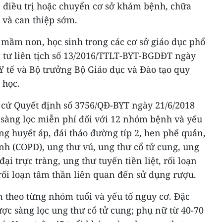
 điều trị hoặc chuyển cơ sở khám bệnh, chữa
và can thiệp sớm.
 mầm non, học sinh trong các cơ sở giáo dục phổ
g tư liên tịch số 13/2016/TTLT-BYT-BGDĐT ngày
Y tế và Bộ trưởng Bộ Giáo dục và Đào tạo quy
 học.
 cứ Quyết định số 3756/QĐ-BYT ngày 21/6/2018
 sàng lọc miễn phí đối với 12 nhóm bệnh và yếu
ng huyết áp, đái tháo đường típ 2, hen phế quản,
nh (COPD), ung thư vú, ung thư cổ tử cung, ung
i trực tràng, ung thư tuyến tiền liệt, rối loạn
 rối loạn tâm thần liên quan đến sử dụng rượu.
n theo từng nhóm tuổi và yếu tố nguy cơ. Đặc
ược sàng lọc ung thư cổ tử cung; phụ nữ từ 40-70