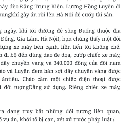
 máy đèo Đặng Trung Kiên, Lương Hồng Luyện đi
ungkhí gây án rồi lên Hà Nội để cướp tài sản.
 ngày, khi tới đường đê sông Đuống thuộc địa
Đổng, Gia Lâm, Hà Nội), bọn chúng thấy một đôi
ựng xe máy bên cạnh, liền tiến tới khống chế.
 đi bộ đến dùng dao đe dọa, cướp chiếc xe máy,
t dây chuyền vàng và 340.000 đồng của đôi nam
Chào và Luyện đem bán sợi dây chuyền vàng được
i ăntiêu. Chào cầm một chiếc điện thoại được
ại đối tượngĐằng sử dụng. Riêng chiếc xe máy,
ra đang truy bắt những đối tượng liên quan,
 vụ án, khởi tố bị can, xét xử trước pháp luật./.