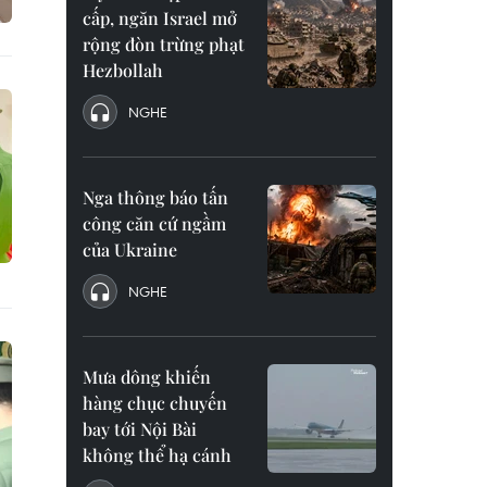
cấp, ngăn Israel mở
rộng đòn trừng phạt
Hezbollah
NGHE
Nga thông báo tấn
công căn cứ ngầm
của Ukraine
NGHE
Mưa dông khiến
hàng chục chuyến
bay tới Nội Bài
không thể hạ cánh