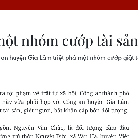
một nhóm cướp tài sản
n huyện Gia Lâm triệt phá một nhóm cướp giật tài
ra tội phạm về trật tự xã hội, Công anthành phố
vị này vừa phối hợp với Công an huyện Gia Lâm
 tài sản, giết người, bắt khẩn cấp bốn đối tượng.
 gồm Nguyễn Văn Chào, là đối tượng cầm đầu
ờng trú thôn Nguyệt Đức, xã Văn Hà, huyện Việt