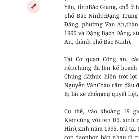
Yên, tỉnhBắc Giang, chỗ ở 
phố Bắc Ninh);Đặng Trung 
Đặng, phường Vạn An,thàn
1995 và Đặng Bạch Đằng, s
An, thành phố Bắc Ninh).
Tại Cơ quan Công an, các
nênchúng đã lên kế hoạch 
Chúng đãthực hiện trót lọt 
Nguyễn VănChào cầm đầu đi c
Bị lái xe chốngcự quyết liệt
Cụ thể, vào khoảng 19 g
Kiêncùng với tên Độ, sinh n
Hin),sinh năm 1995, trú tạ
con daonhọn bàn nhau đi cư