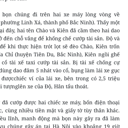
 bọn chúng đi trên hai xe máy lòng vòng về
 phường Linh Xá, thành phố Bắc Ninh). Thấy một
ại đây, hai tên Chào và Kiên đã cầm theo hai dao
ở đến chỗ vắng để khống chế cướp tài sản. Độ và
ể khi thực hiện trót lọt sẽ đèo Chào, Kiên trốn
a Chỉ (huyện Tiên Du, Bắc Ninh), Kiên ngồi ghế
cổ tài xế taxi cướp tài sản. Bị tài xế chống cự
ãdùng dao đâm 5 nhát vào cổ, bụng làm lái xe gục
đượcchiếc ví của lái xe, bên trong có 2,5 triệu
ối tượnglên xe của Độ, Hân tẩu thoát.
 đã cướp được hai chiếc xe máy, bốn điện thoại
, cùng nhiều tiền mặt và giấy tờ tùy thân khác.
iều lĩnh, manh động mà bọn này gây ra đã làm
ụ chúng gây án tại Hà Nội vào khoảng 19 giờ