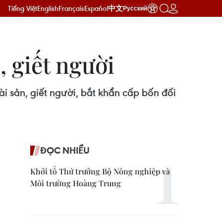
Tiếng Việt
English
Français
Español
中文
Русский
, giết người
 sản, giết người, bắt khẩn cấp bốn đối
ĐỌC NHIỀU
Khởi tố Thứ trưởng Bộ Nông nghiệp và
Môi trường Hoàng Trung