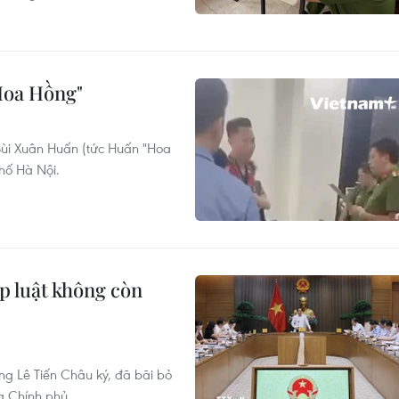
Hoa Hồng"
 Bùi Xuân Huấn (tức Huấn "Hoa
hố Hà Nội.
p luật không còn
g Lê Tiến Châu ký, đã bãi bỏ
g Chính phủ.