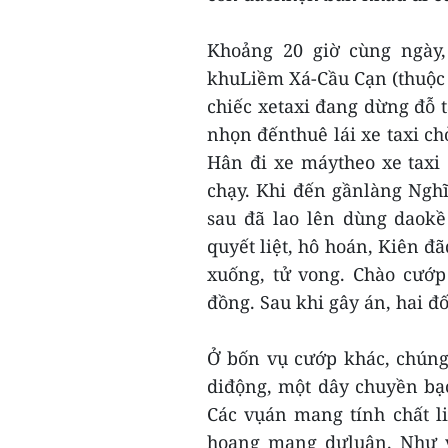
Khoảng 20 giờ cùng ngày,
khuLiềm Xá-Cầu Cạn (thuộc
chiếc xetaxi đang dừng đỗ t
nhọn đếnthuê lái xe taxi ch
Hân đi xe máytheo xe taxi đ
chạy. Khi đến gầnlàng Nghĩ
sau đã lao lên dùng daokề 
quyết liệt, hô hoán, Kiên đ
xuống, tử vong. Chào cướp 
đồng. Sau khi gây án, hai đ
Ở bốn vụ cướp khác, chúng
diđộng, một dây chuyền bạc
Các vụán mang tính chất l
hoang mang dưluận. Như v