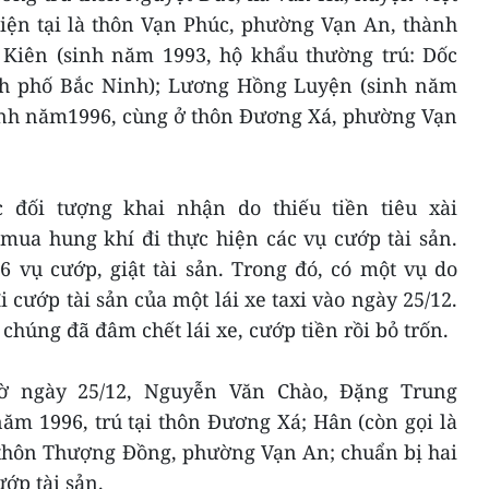
hiện tại là thôn Vạn Phúc, phường Vạn An, thành
Kiên (sinh năm 1993, hộ khẩu thường trú: Dốc
h phố Bắc Ninh); Lương Hồng Luyện (sinh năm
inh năm1996, cùng ở thôn Đương Xá, phường Vạn
 đối tượng khai nhận do thiếu tiền tiêu xài
mua hung khí đi thực hiện các vụ cướp tài sản.
6 vụ cướp, giật tài sản. Trong đó, có một vụ do
ướp tài sản của một lái xe taxi vào ngày 25/12.
, chúng đã đâm chết lái xe, cướp tiền rồi bỏ trốn.
iờ ngày 25/12, Nguyễn Văn Chào, Đặng Trung
ăm 1996, trú tại thôn Đương Xá; Hân (còn gọi là
i thôn Thượng Đồng, phường Vạn An; chuẩn bị hai
ớp tài sản.