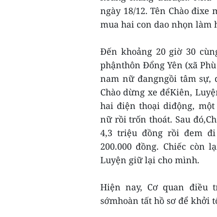
ngày 18/12. Tên Chào đixe
mua hai con dao nhọn làm h
Đến khoảng 20 giờ 30 cùng
phậnthôn Đổng Yên (xã Phù 
nam nữ đangngồi tâm sự, d
Chào dừng xe đểKiên, Luyện
hai điện thoại diđộng, mộ
nữ rồi trốn thoát. Sau đó,
4,3 triệu đồng rồi đem đ
200.000 đồng. Chiếc còn l
Luyện giữ lại cho mình.
Hiện nay, Cơ quan điều t
sớmhoàn tất hồ sơ để khởi tố