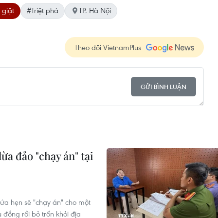
giật
#Triệt phá
TP. Hà Nội
Theo dõi VietnamPlus
GỬI BÌNH LUẬN
ừa đảo "chạy án" tại
ứa hẹn sẽ "chạy án" cho một
 đồng rồi bỏ trốn khỏi địa