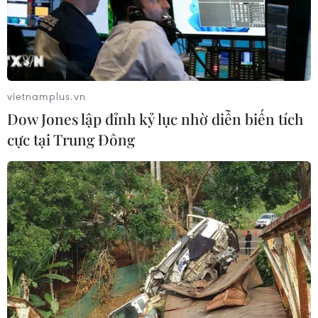
vietnamplus.vn
Dow Jones lập đỉnh kỷ lục nhờ diễn biến tích
cực tại Trung Đông
Hải Dương có thêm nhiều thôn, khu dân
cư kết thúc cách ly y tế
22/02/2021 10:50