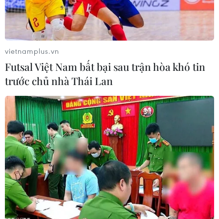
dịch.
vietnamplus.vn
Futsal Việt Nam bất bại sau trận hòa khó tin
trước chủ nhà Thái Lan
Một trong những điểm phong tỏa dịch COVID-19 trên địa bàn
Hà Nội. (Ảnh: Đức Duy/Vietnam+)
Lãnh đạo thành phố Hà Nội đề nghị các đơn vị