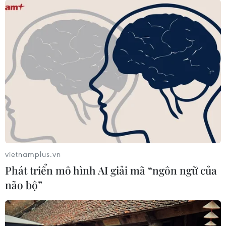
22/02/2021 04:08
Chủ tịch Ủy ban nhân dân thành phố Hải Phòng
Nguyễn Văn Tùng yêu cầu các quận, huyện xử phạt vi
phạm hành chính với mức cao nhất đối với các công
dân sai phạm trong khai báo y tế.
vietnamplus.vn
Phát triển mô hình AI giải mã “ngôn ngữ của
não bộ”