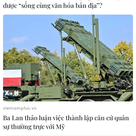
được “sống cùng văn hóa bản địa”?
TIN LIÊN QUAN
vietnamplus.vn
Ba Lan thảo luận việc thành lập căn cứ quân
Hải Phòng xử lý nghiêm trường hợp không
sự thường trực với Mỹ
khai báo y tế, khai báo sai