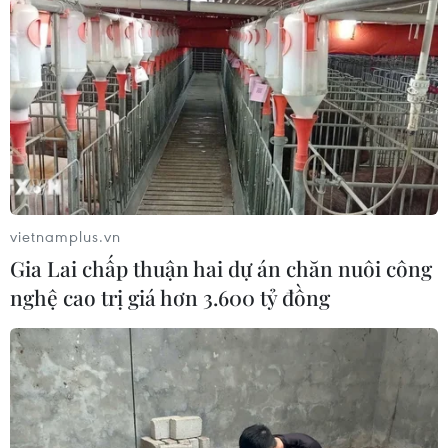
trường hợp mắc bệnh viêm mạch
hiếm gặp
30/07/2026 08:15
Trao tặng 10 gia đình khó khăn điều
trị vô sinh hiếm muộn miễn phí 100%
30/07/2026 07:37
vietnamplus.vn
Gia Lai chấp thuận hai dự án chăn nuôi công
Cuộc thi Tôi khỏe đẹp hơn lan tỏa
nghệ cao trị giá hơn 3.600 tỷ đồng
thông điệp dinh dưỡng khoa học và
hợp lý
30/07/2026 07:17
Đồng Nai: Bé trai 4 tuổi suy đa tạng