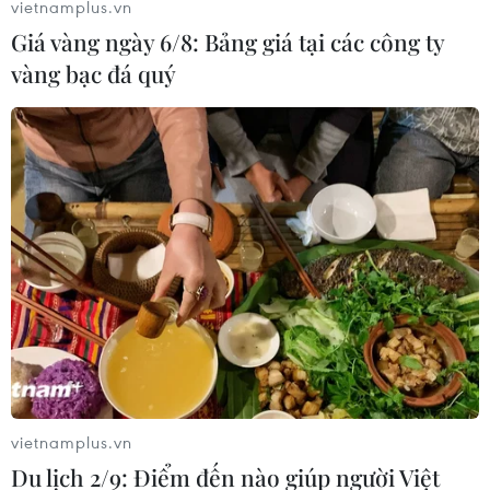
vietnamplus.vn
Giá vàng ngày 6/8: Bảng giá tại các công ty
vàng bạc đá quý
#Xét nghiệm
#Cách ly
#COVID-19
#khai báo y tế
#mua vắcxin
#giãn cách
#thu mua nông sản
TP. Hà Nội
Hải Dương
TP. Hải Phòng
Theo dõi VietnamPlus
vietnamplus.vn
Du lịch 2/9: Điểm đến nào giúp người Việt