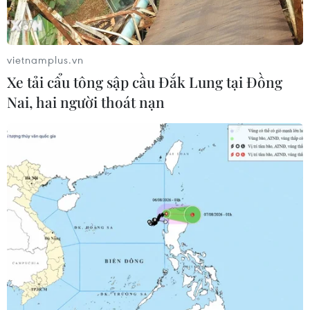
Tỉnh Hải Dương đã kết thúc cách ly y tế đối với Đội 7,
thôn Ngọc Hòa, xã Vĩnh Hòa, huyện Ninh Giang, và
nhiều xã, thôn, khu, cụm dân cư tại thị xã Kinh Môn.
vietnamplus.vn
Xe tải cẩu tông sập cầu Đắk Lung tại Đồng
Nai, hai người thoát nạn