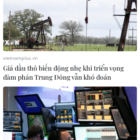
vietnamplus.vn
Giá dầu thô biến động nhẹ khi triển vọng
đàm phán Trung Đông vẫn khó đoán
Xử phạt 2 triệu đồng một trường hợp khai
báo y tế không trung thực
22/02/2021 10:04
Người bị phạt là chị B.T.H từ Hải Dương về quê ăn Tết
tại xã Ninh Mỹ, tỉnh Ninh Bình, tuy nhiên do sợ phải
cách ly tập trung nên đã khai báo không trung thực là đi
từ Thái Bình về địa phương ăn Tết.