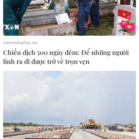
quỵ
04/08/2026 13:21
Tháo gỡ "điểm nghẽn" dữ liệu: Bộ Y
tế tăng tốc chuyển đổi số toàn diện
vietnamplus.vn
04/08/2026 08:08
Chiến dịch 500 ngày đêm: Để những người
lính ra đi được trở về trọn vẹn
Bộ Y tế ban hành Kế hoạch dự phòng
thương tích giai đoạn 2026-2030
04/08/2026 07:41
Hệ thống y tế đa cực, đưa y tế đến
gần dân
04/08/2026 04:55