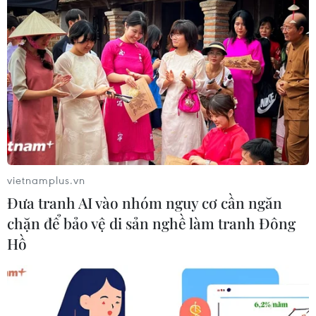
Hải Phòng cung cấp nhu yếu phẩm miễn
phí cho người dân vùng phong tỏa
22/02/2021 06:34
Hải Phòng sẽ cung cấp nhu yếu phẩm thiết yếu miễn
phí tới người dân trong vùng thực hiện phong tỏa để
phòng dịch COVID-19 theo Nghị quyết của Hội đồng
Nhân dân thành phố đã ban hành.
vietnamplus.vn
Đưa tranh AI vào nhóm nguy cơ cần ngăn
chặn để bảo vệ di sản nghề làm tranh Đông
Hồ