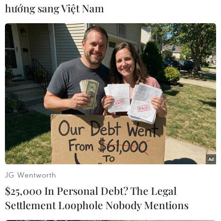
hướng sang Việt Nam
#Hà Tĩnh
#Ôtô lao xuống hồ
#Xã Thiên Lộc
#Tử vong
#Nồng độ cồn
Hà Tĩnh
Theo dõi VietnamPlus
JG Wentworth
$25,000 In Personal Debt? The Legal
Settlement Loophole Nobody Mentions