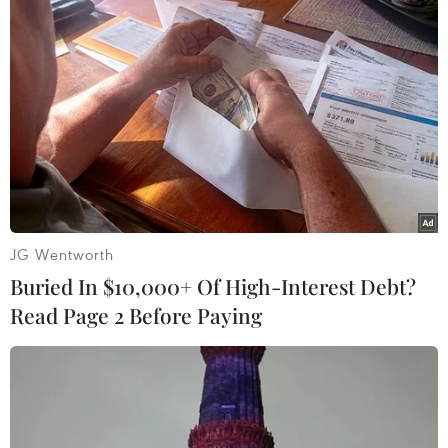
xã Khánh Xuân, Bảo Lạc, Cao Bằng, thì bị mất lái, rơi
xuống vực sâu gần 200m khiến 3 nạn nhân tử vong tại
chỗ.
JG Wentworth
Buried In $10,000+ Of High-Interest Debt?
Read Page 2 Before Paying
Ôtô lao xuống hồ thủy điện Sơn La khiến