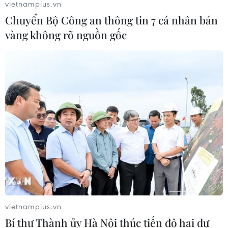
vietnamplus.vn
Chuyển Bộ Công an thông tin 7 cá nhân bán
Xe khách lao xuống hố sâu bên
vàng không rõ nguồn gốc
đường, 18 hành khách thoát nạn
07/08/2026 08:39
Dự án đường sắt nhẹ Phú Quốc sẽ
vận hành chạy thử nghiệm vào giữa
năm 2027
07/08/2026 08:28
Bộ Xây dựng yêu cầu đầu tư hệ
thống trạm sạc điện trên cao tốc
Bắc-Nam
vietnamplus.vn
07/08/2026 08:15
Bí thư Thành ủy Hà Nội thúc tiến độ hai dự