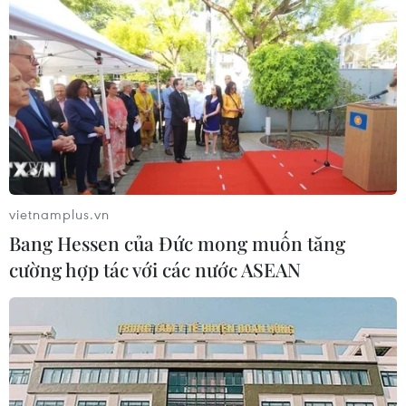
lộ 30 sau phản ánh của TTXVN
06/08/2026 09:42
Hà Nội tăng tốc thi công
đường Vành đai 1 đoạn Hoàng Cầu-
Voi Phục
06/08/2026 09:07
vietnamplus.vn
Bang Hessen của Đức mong muốn tăng
Đồng Nai yêu cầu đẩy nhanh tiến độ
cường hợp tác với các nước ASEAN
dự án kết nối vùng, sân bay Long
Thành
06/08/2026 09:05
Cầu Đắk Lung sập sau cú