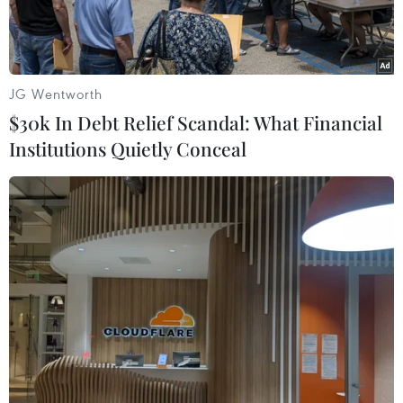
JG Wentworth
$30k In Debt Relief Scandal: What Financial
Institutions Quietly Conceal
Hiện trường vụ tai nạn.
Sáng 26/5, ông Đặng Anh Tuấn, Chủ tịch Ủy ban
Nhân dân xã Thiên Lộc (huyện Can Lộc, tỉnh Hà
Tĩnh) cho biết trên địa bàn, một xe ôtô con đã
lao xuống hồ nước ven đường, hai người tử
vong và bốn người bị thương.