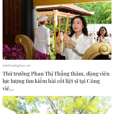
Sẽ thi công đồng loạt Dự án cao tốc
Vinh-Thanh Thủy trong tháng 9
06/08/2026 12:25
Chưa đầu tư mở rộng Quốc lộ 1 đoạn
Bạc Liêu-Cà Mau giai đoạn 2026-
2030
06/08/2026 12:24
vietnamplus.vn
Thứ trưởng Phan Thị Thắng thăm, động viên
Tuyên Quang khẩn trương khắc
lực lượng tìm kiếm hài cốt liệt sĩ tại Công
phục sạt lở trên các tuyến giao thông
viê…
06/08/2026 11:54
Thi công trở lại dự án sửa chữa Quốc