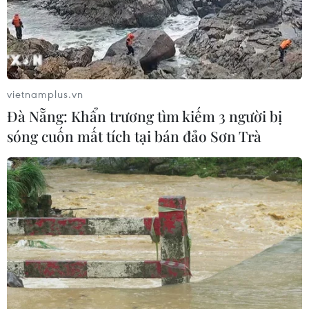
năng cân đối vốn 2 siêu dự án giao
thông
06/08/2026 07:00
Xem thêm
vietnamplus.vn
Đà Nẵng: Khẩn trương tìm kiếm 3 người bị
sóng cuốn mất tích tại bán đảo Sơn Trà
CƠ QUAN CHỦ QUẢN: THÔNG TẤN XÃ VIỆT NAM
Tổng Biên tập: TRẦN TIẾN DUẨN
Phó Tổng Biên tập: NGUYỄN THỊ TÁM, KHÚC THANH
THỦY
Sở hữu trí tuệ
Quy định sử dụng