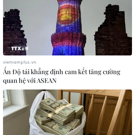
hai người tử vong
25/08/2017 13:03
Ngày 25/8, tại km 76+200, quốc lộ 12, địa bàn xã Chăn
Nưa, huyện Sìn Hồ, tỉnh Lai Châu xảy ra vụ tai nạn giao
thông đặc biệt nghiêm trọng khiến 2 người tử vong.
vietnamplus.vn
Ấn Độ tái khẳng định cam kết tăng cường
quan hệ với ASEAN