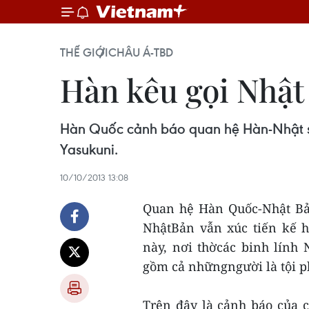
THẾ GIỚI
CHÂU Á-TBD
Hàn kêu gọi Nhật
Hàn Quốc cảnh báo quan hệ Hàn-Nhật sẽ
Yasukuni.
10/10/2013 13:08
Quan hệ Hàn Quốc-Nhật Bản
NhậtBản vẫn xúc tiến kế 
này, nơi thờcác binh lính N
gồm cả nhữngngười là tội p
Trên đây là cảnh báo của c