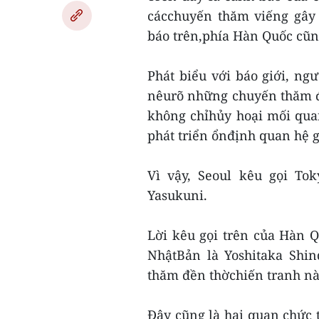
cácchuyến thăm viếng gây 
báo trên,phía Hàn Quốc cũn
Phát biểu với báo giới, n
nêurõ những chuyến thăm đ
không chỉhủy hoại mối qua
phát triển ổnđịnh quan hệ g
Vì vậy, Seoul kêu gọi To
Yasukuni.
Lời kêu gọi trên của Hàn Q
NhậtBản là Yoshitaka Shin
thăm đền thờchiến tranh này
Đây cũng là hai quan chức