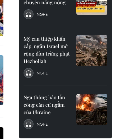
chuyển nắng nóng
NGHE
Mỹ can thiệp khẩn
cấp, ngăn Israel mở
rộng đòn trừng phạt
Hezbollah
NGHE
Nga thông báo tấn
công căn cứ ngầm
của Ukraine
NGHE