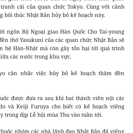
tranh cãi của quan chức Tokyo. Cùng với cảnh
g hối thúc Nhật Bản hủy bỏ kế hoạch này.
gười ngôn Bộ Ngoại giao Hàn Quốc Cho Tai-young
ền thờ Yasukuni của các quan chức Nhật Bản sẽ
n hệ Hàn-Nhật mà còn gây tổn hại tới quá trình
iữa các nước trong khu vực.
kyo cân nhắc việc hủy bỏ kế hoạch thăm đền
uốc được đưa ra sau khi hai thành viên nội các
do và Keiji Furuya cho biết có kế hoạch viếng
 trong dịp Lễ hội mùa Thu vào tuần tới.
 thuộc nhóm các nhà lãnh đạo Nhật Bản đã viếng