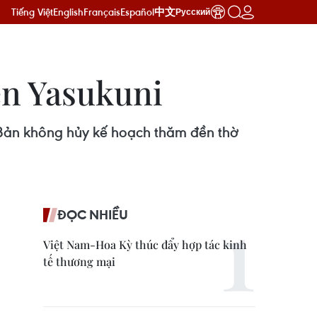
Tiếng Việt
English
Français
Español
中文
Русский
ền Yasukuni
 Bản không hủy kế hoạch thăm đền thờ
ĐỌC NHIỀU
Việt Nam-Hoa Kỳ thúc đẩy hợp tác kinh
tế thương mại