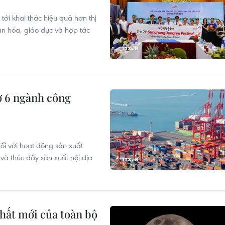
ới khai thác hiệu quả hơn thị
n hóa, giáo dục và hợp tác
ợ 6 ngành công
ối với hoạt động sản xuất
à thúc đẩy sản xuất nội địa
hất mới của toàn bộ