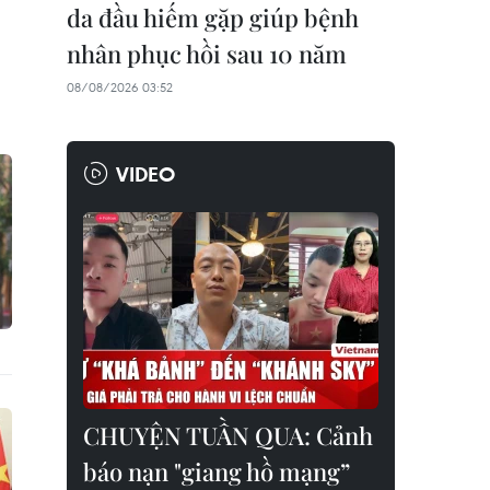
da đầu hiếm gặp giúp bệnh
nhân phục hồi sau 10 năm
08/08/2026 03:52
VIDEO
CHUYỆN TUẦN QUA: Cảnh
báo nạn "giang hồ mạng”