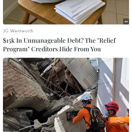
JG Wentworth
$15k In Unmanageable Debt? The "Relief
Program" Creditors Hide From You
Tổng thống Mỹ Donald Trump (trái) và ông John Bolton, khi giữ
chức Cố vấn An ninh quốc gia, trong cuộc họp tại Nhà Trắng.
(Ảnh: AFP/TTXVN)
Ngày 22/6. Phủ Tổng thống Hàn Quốc đã chỉ
trích phần lớn nội dung trong cuốn hồi ký của