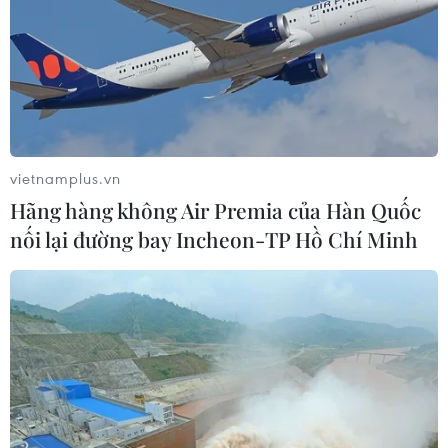
Sở hữu trí tuệ
Quy định sử dụng
RSS
Hỗ trợ
Ngôn ngữ
TTXVN
Dịch vụ tin
Quảng cáo
Liên hệ
vietnamplus.vn
Hãng hàng không Air Premia của Hàn Quốc
nối lại đường bay Incheon-TP Hồ Chí Minh
Giấy phép số: 1374/GP-BTTTT do Bộ Thông tin và Truyền thông
cấp ngày 11/9/2008.
Quảng cáo: Phó TBT Nguyễn Thị Tám: 093.5958688, Email:
tamvna@gmail.com
Điện thoại: (024) 39411349 - (024) 39411348, Fax: (024)
39411348
Email:
vietnamplus2008@gmail.com
© Bản quyền thuộc về VietnamPlus, TTXVN. Cấm sao chép dưới