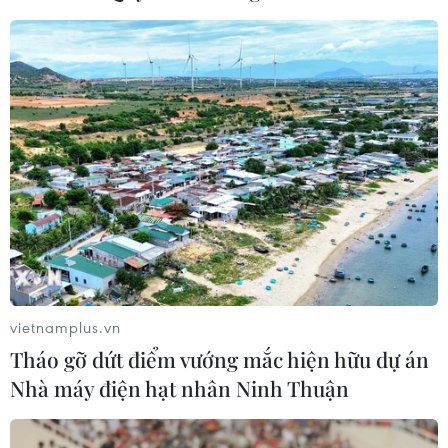
TIN CÙNG CHUYÊN MỤC
Cần Thơ thúc đẩy hợp tác du lịch với
vietnamplus.vn
đối tác Hàn Quốc
Tháo gỡ dứt điểm vướng mắc hiện hữu dự án
07/08/2026 12:46
Nhà máy điện hạt nhân Ninh Thuận