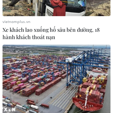
mặt với bốn thất bại lớn về ngoại giao về Triều Tiên,
đàm phán thương mại Mỹ-Trung, đồng minh Saudi
Arabia bị tấn công và Mỹ rút quân khỏi Syria.
vietnamplus.vn
Xe khách lao xuống hố sâu bên đường, 18
hành khách thoát nạn
Hạ viện Mỹ "sờ gáy" cựu cố vấn an ninh