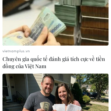
trong chính quyền của Tổng thống Trump,
nhưng đã bị sa thải vào tháng 9/2019 do bất
đồng về chính sách. Ông được biết đến là một
cố vấn theo phái "diều hâu" với các quan điểm
cứng rắn, ủng hộ việc đánh phủ đầu các mối đe
dọa./.
(TTXVN/Vietnam+)
vietnamplus.vn
Chuyên gia quốc tế đánh giá tích cực về tiền
đồng của Việt Nam