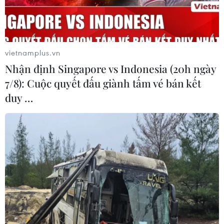
vietnamplus.vn
Nhận định Singapore vs Indonesia (20h ngày
7/8): Cuộc quyết đấu giành tấm vé bán kết
duy …
Truyền thông: Bốn thất bại ngoại giao lớn
của Tổng thống Trump
11/10/2019 04:13
Ngoài nguy cơ chính trị trong nước, ông Trump phải đối