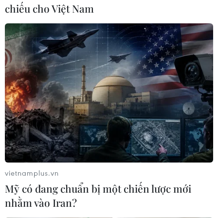
chiếu cho Việt Nam
Tổng thống Trump chỉ trích cựu Cố vấn
An ninh quốc gia John Bolton
30/01/2020 00:48
Tổng thống Trump nói rằng cựu trợ lý hàng đầu John
Bolton đã "cầu xin" một công việc và đã "phạm phải
những quyết định sai lầm" trong nhiệm kỳ của mình.
vietnamplus.vn
Mỹ có đang chuẩn bị một chiến lược mới
nhằm vào Iran?