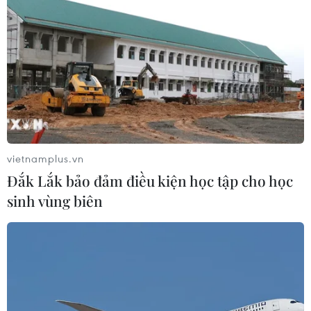
ASC 2026: Tiếp lửa đam mê khoa học
cho thế hệ trẻ Việt Nam
04/08/2026 14:08
Xem thêm
vietnamplus.vn
Đắk Lắk bảo đảm điều kiện học tập cho học
sinh vùng biên
CƠ QUAN CHỦ QUẢN: THÔNG TẤN XÃ VIỆT NAM
Tổng Biên tập: TRẦN TIẾN DUẨN
Phó Tổng Biên tập: NGUYỄN THỊ TÁM, KHÚC THANH
THỦY