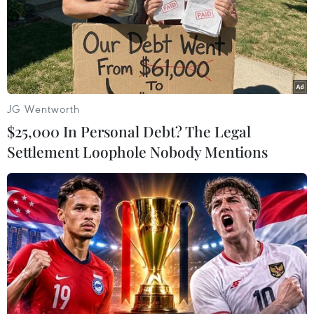
#John Bolton
#Hàn Quốc
#cựu Cố vấn An ninh quốc gia Mỹ
JG Wentworth
#vi phạm nguyên tắc ngoại giao
Hàn Quốc
Mỹ
$25,000 In Personal Debt? The Legal
Settlement Loophole Nobody Mentions
Theo dõi VietnamPlus
TIN LIÊN QUAN