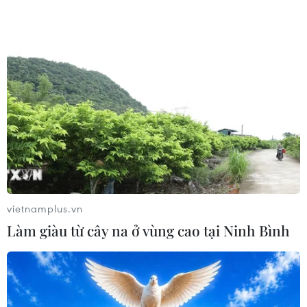
đến cấp đại sứ.
(TTXVN/Vietnam+)
vietnamplus.vn
Làm giàu từ cây na ở vùng cao tại Ninh Bình
#Cuba
#Quan hệ ngoại giao
#Công hàm
#Niken