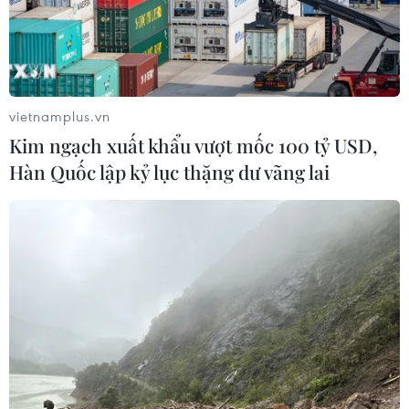
Hàn Quốc tăng cường giải pháp
ngăn chặn đánh bạc trực tuyến trong
quân đội
06/08/2026 04:52
vietnamplus.vn
Kim ngạch xuất khẩu vượt mốc 100 tỷ USD,
Mỹ điều tra sự cố hàng không liên
Hàn Quốc lập kỷ lục thặng dư vãng lai
quan đến trực thăng chở Tổng thống
Trump
06/08/2026 04:38
Iran cảnh báo đáp trả nhằm vào hạ
tầng năng lượng khu vực nếu bị tấn
công
06/08/2026 04:37