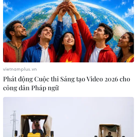
#Coban
#Thông cáo
#Lãnh sự quán
Cuba
Hàn Quốc
Theo dõi VietnamPlus
vietnamplus.vn
Phát động Cuộc thi Sáng tạo Video 2026 cho
công dân Pháp ngữ
TIN LIÊN QUAN