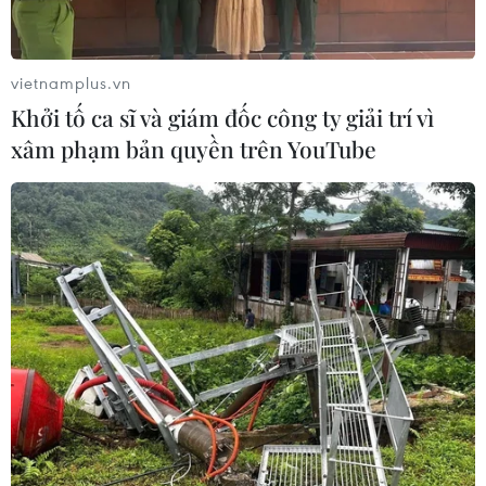
kế hoạch khắc phục những khó khăn và thúc đẩy nền
kinh tế phát triển trong năm 2024.
vietnamplus.vn
Khởi tố ca sĩ và giám đốc công ty giải trí vì
xâm phạm bản quyền trên YouTube
Chính phủ Colombia và nhóm vũ trang
ELN nối lại đàm phán tại Cuba