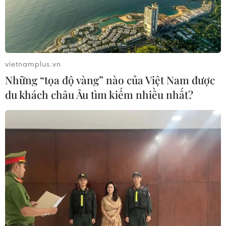
vietnamplus.vn
Những “tọa độ vàng” nào của Việt Nam được
du khách châu Âu tìm kiếm nhiều nhất?
Cuba nghiên cứu các giải pháp hỗ trợ điều
chỉnh nền kinh tế
31/01/2024 22:03
Cuba sẽ triển khai một loạt chương trình điều chỉnh kinh
tế quy mô lớn trong những tháng tới nhằm thực hiện các