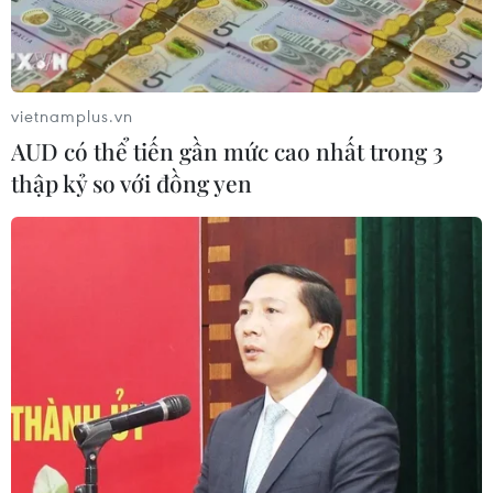
vietnamplus.vn
AUD có thể tiến gần mức cao nhất trong 3
thập kỷ so với đồng yen
Không mạo hiểm đánh đổi tính mạng khi
lựa chọn mưu sinh xứ người
08/11/2019 03:20
Bên cạnh việc trấn áp tội phạm mua bán người và đưa