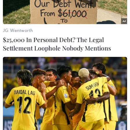
JG Wentworth
$25,000 In Personal Debt? The Legal
Settlement Loophole Nobody Mentions
Một siêu thị ở Seoul, Hàn Quốc, ngày 17/7/2019. (Ảnh:
AFP/TTXVN)
Bộ Tư pháp Hàn Quốc ngày 18/11 công bố chính
sách thị thực được điều chỉnh nhằm nới lỏng
quy định đối với lao động nước ngoài làm việc