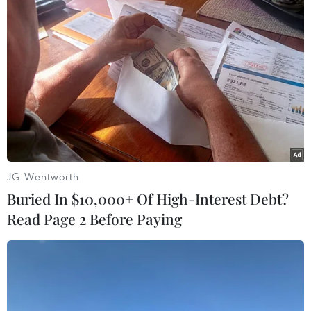
Việt Nam và Hàn Quốc hợp tác trong lĩnh
vực lao động và việc làm
29/08/2019 07:38
Bản ghi nhớ trong lĩnh vực lao động và việc làm sẽ tạo
cơ sở hợp tác giữa hai bên trong lĩnh vực phát triển
nguồn nhân lực, lao động và thị trường lao động, an
toàn vệ sinh lao động...
JG Wentworth
Buried In $10,000+ Of High-Interest Debt?
Read Page 2 Before Paying