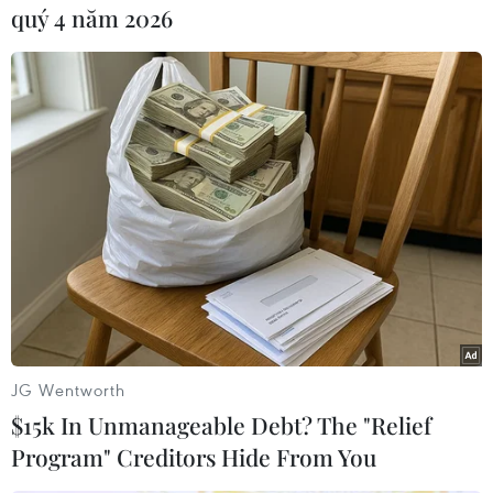
quý 4 năm 2026
#lao động nước ngoài
#xin cấp thị thực E-7
#chính sách thị thực
#lao động nước ngoài
#thị thực điện tử
Hàn Quốc
JG Wentworth
$15k In Unmanageable Debt? The "Relief
Program" Creditors Hide From You
Theo dõi VietnamPlus