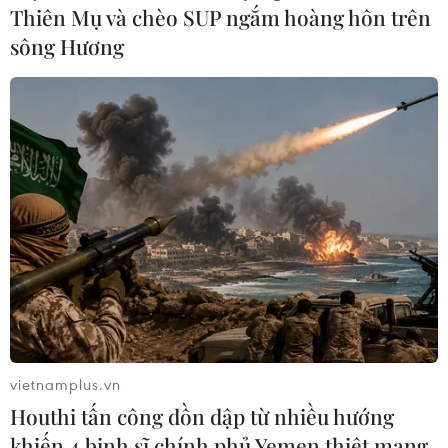
Thiên Mụ và chèo SUP ngắm hoàng hôn trên
sông Hương
vietnamplus.vn
Houthi tấn công dồn dập từ nhiều hướng
khiến 4 binh sĩ chính phủ Yemen thiệt mạng