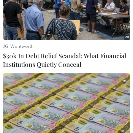
JG Wentworth
$30k In Debt Relief Scandal: What Financial
Institutions Quietly Conceal
Hơn 104.000 lao động làm việc ở nước
ngoài trong chín tháng
07/10/2019 03:59
Nhật Bản tiếp tục là thị trường tiếp nhận nhiều lao động
Việt Nam nhất hiện nay. Trong những tháng cuối năm,
thị trường này sẽ còn mở ra thêm nhiều cơ hội việc làm
tốt, thu nhập cao.