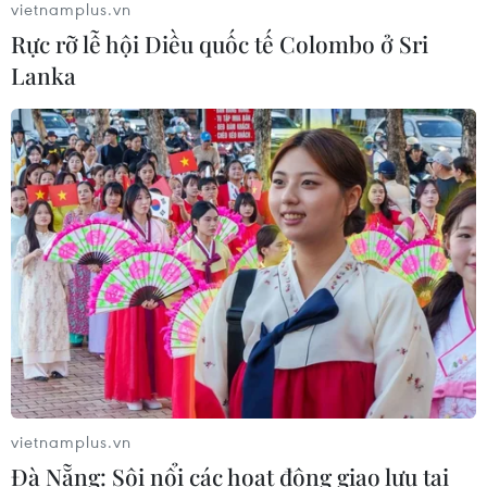
vietnamplus.vn
Rực rỡ lễ hội Diều quốc tế Colombo ở Sri
Lanka
CƠ QUAN CHỦ QUẢN: THÔNG TẤN XÃ VIỆT NAM
Tổng Biên tập: TRẦN TIẾN DUẨN
Phó Tổng Biên tập: NGUYỄN THỊ TÁM, KHÚC THANH
THỦY
Sở hữu trí tuệ
Quy định sử dụng
RSS
Hỗ trợ
Ngôn ngữ
TTXVN
Dịch vụ tin
Quảng cáo
Liên hệ
vietnamplus.vn
Đà Nẵng: Sôi nổi các hoạt động giao lưu tại