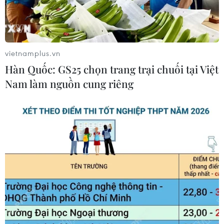
Cộng đồng người Việt tại Nhật Bản
chủ động góp sức vào hội nhập quốc
tế
10/08/2026 08:48
vietnamplus.vn
Hàn Quốc: GS25 chọn trang trại chuối tại Việt
Điều đặc biệt ở xứ sở "dải mây trắng"
Nam làm nguồn cung riêng
và cột mốc lịch sử Việt Nam-New
Zealand
10/08/2026 08:33
Tổng Bí thư, Chủ tịch nước Tô Lâm
kỳ vọng tăng cường hợp tác Việt
Nam-New South Wales
10/08/2026 08:26