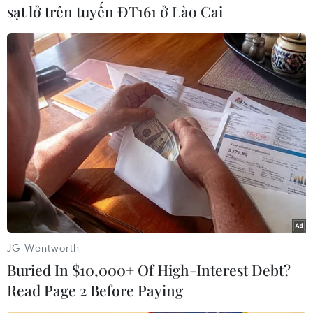
sạt lở trên tuyến ĐT161 ở Lào Cai
#COVID-19
#Xuất khẩu của Hàn Quốc
#đối tác FTA
#thặng dư thương mại
#ASEAN
Hàn Quốc
JG Wentworth
Theo dõi VietnamPlus
Buried In $10,000+ Of High-Interest Debt?
Read Page 2 Before Paying