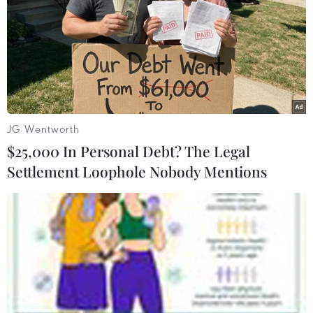
Các hoạt động của kinh tế Hàn Quốc có
JG Wentworth
thể bắt đầu hồi phục từ tháng 5
$25,000 In Personal Debt? The Legal
13/04/2020 23:00
Settlement Loophole Nobody Mentions
Báo cáo của Viện Hana nhấn mạnh hồi phục kinh tế
không có nghĩa là dịch COVID-19 hoàn toàn kết thúc,
mà thể hiện ở việc chính phủ bước vào giai đoạn khống
chế được dịch bệnh.