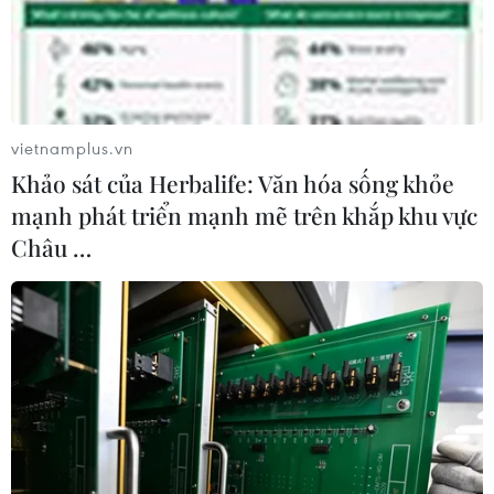
vietnamplus.vn
Khảo sát của Herbalife: Văn hóa sống khỏe
mạnh phát triển mạnh mẽ trên khắp khu vực
Châu …
Kinh tế Hàn Quốc dấu hiệu suy giảm sâu,
Nhật Bản nguy cơ tái giảm phát
16/04/2020 11:04
Hai nền kinh tế hàng đầu Châu Á-TBD là Hàn Quốc và
Nhật Bản đang bị tác động nặng nề bởi dịch COVID-19
các biện pháp phong tỏa làm đình trệ các doanh
nghiệp toàn cầu và tác động tới nhu cầu tiêu dùng.