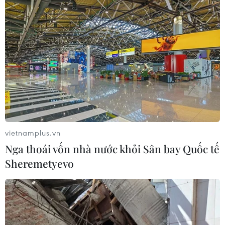
vietnamplus.vn
Nga thoái vốn nhà nước khỏi Sân bay Quốc tế
Sheremetyevo