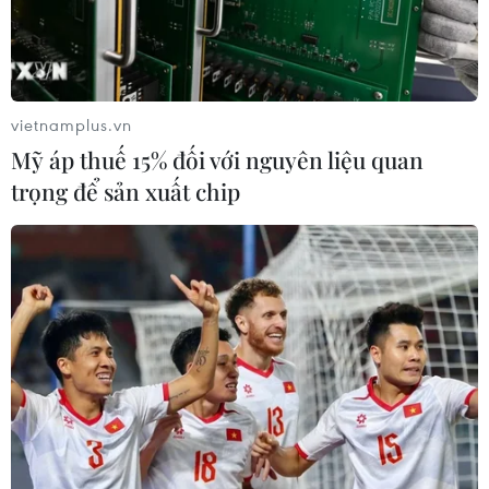
vietnamplus.vn
Mỹ áp thuế 15% đối với nguyên liệu quan
trọng để sản xuất chip
Hàn Quốc xem xét hỗ trợ 16 tỷ USD cho
các ngành công nghiệp chủ chốt
20/04/2020 09:30