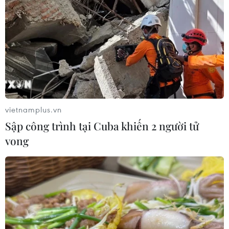
vietnamplus.vn
Sập công trình tại Cuba khiến 2 người tử
vong
TIN CÙNG CHUYÊN MỤC
Cà Mau quảng bá thương hiệu, kết
nối đầu tư, đưa ngành tôm phát triển