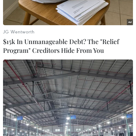
JG Wentworth
$15k In Unmanageable Debt? The "Relief
Program" Creditors Hide From You
Container hàng hóa được xếp tại cảng Hanjin Incheon ở Seoul,
Hàn Quốc. (Ảnh: AFP/TTXVN)
Ngày 24/4, Cơ quan Hải quan Hàn Quốc cho biết
nước này đã thặng dư thương mại 16,4 tỷ USD
với các đối tác có Hiệp định thương mại tự do
(FTA) trong quý 1/2020, trong khi bị thâm hụt