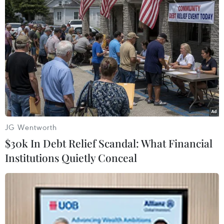
08/04/2020 08:16
KERI cho biết bất chấp những nỗ lực không ngừng của
chính phủ, tình hình kinh tế trì trệ của Hàn Quốc khó có
thể khởi sắc do các nền kinh tế lớn như Mỹ và Trung
Quốc cũng đang rơi vào khủng hoảng.
JG Wentworth
$30k In Debt Relief Scandal: What Financial
Institutions Quietly Conceal