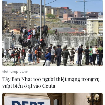
06/08/2026 15:07
Thái Lan-Myanmar thúc đẩy hợp tác
kinh tế và công nghệ vũ trụ
06/08/2026 13:35
Việt Nam-Thái Lan nhất trí thúc đẩy
triển khai thực chất Chiến lược "Ba
kết nối"
vietnamplus.vn
06/08/2026 13:24
Tây Ban Nha: 100 người thiệt mạng trong vụ
vượt biển ồ ạt vào Ceuta
Thủ tướng Lê Minh Hưng tiếp Đại sứ
Malaysia đến chào từ biệt kết thúc
nhiệm kỳ