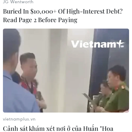
(Vietnam+)
JG Wentworth
Buried In $10,000+ Of High-Interest Debt?
Read Page 2 Before Paying
#Thái Lan
#Áo đỏ
#Biểu tình
#Bạo động
#Du lịch
Áo
Thái Lan
vietnamplus.vn
Cảnh sát khám xét nơi ở của Huấn "Hoa