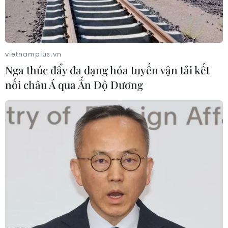
Chủ tịch Quốc hội kiêm Chủ
tịch Hạ viện Thái Lan viếng Lăng Bác
và tưởng niệm Anh hùng liệt sỹ
vietnamplus.vn
05/08/2026 09:20
Nga thúc đẩy đa dạng hóa tuyến vận tải kết
nối châu Á qua Ấn Độ Dương
Tổng Bí thư, Chủ tịch nước
Tô Lâm tiếp Đại sứ Malaysia
05/08/2026 07:46
Thường trực Ban Bí thư Trần
Cẩm Tú tiếp Đại sứ Singapore tại Việt
Nam
05/08/2026 07:45