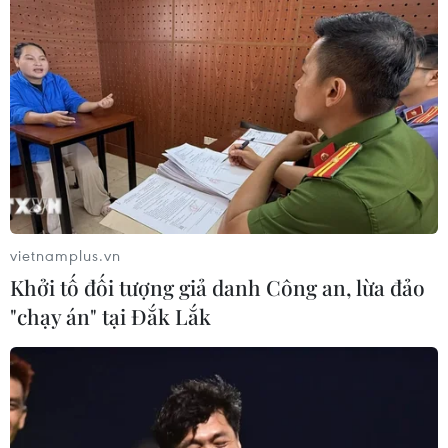
03/08/2026 13:44
Xem thêm
vietnamplus.vn
CƠ QUAN CHỦ QUẢN: THÔNG TẤN XÃ VIỆT NAM
Khởi tố đối tượng giả danh Công an, lừa đảo
Tổng Biên tập: TRẦN TIẾN DUẨN
"chạy án" tại Đắk Lắk
Phó Tổng Biên tập: NGUYỄN THỊ TÁM, KHÚC THANH
THỦY
Sở hữu trí tuệ
Quy định sử dụng