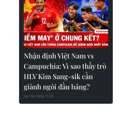
Nhận định Việt Nam vs
Campuchia: Vì sao thầy trò
HLV Kim Sang-sik cần
giành ngôi đầu bảng?
06/08/2026 11:05