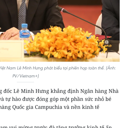
t Nam Lê Minh Hưng phát biểu tại phiên họp toàn thể. (Ảnh:
PV/Vietnam+)
ống đốc Lê Minh Hưng khẳng định Ngân hàng Nhà
và tự hào được đóng góp một phần sức nhỏ bé
 hàng Quốc gia Campuchia và nền kinh tế
am vui mừng trước đà tăng trưởng kinh tế ấn