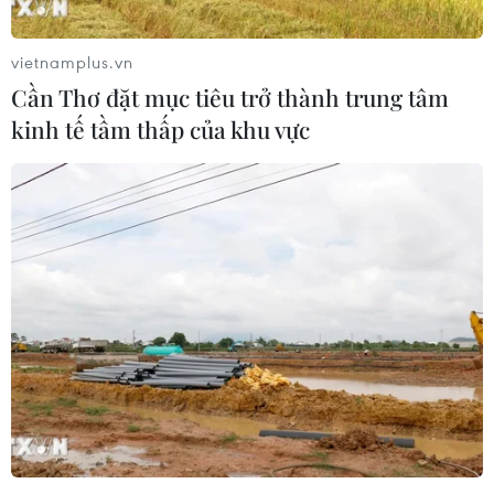
vietnamplus.vn
Cần Thơ đặt mục tiêu trở thành trung tâm
kinh tế tầm thấp của khu vực
Quảng Ninh chi viện 25 y, bác sỹ cho TP.HCM
chống dịch COVID-19
22/09/2021 04:16
Đoàn chi viện lần này là những y, bác sỹ có nhiều kinh nghiệm trong công tác
cấp cứu, điều trị, chăm sóc bệnh nhân COVID-19 và đang làm việc tại các
bệnh viện lớn, uy tín ở tỉnh Quảng Ninh.