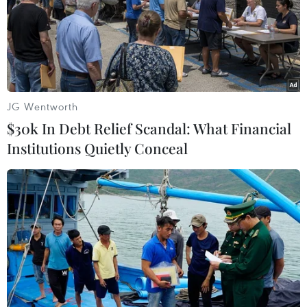
JG Wentworth
$30k In Debt Relief Scandal: What Financial
Institutions Quietly Conceal
Trụ cột kinh tế giúp Quảng Ninh duy trì tốc độ tăng
trưởng 2 con số
17/09/2021 12:33
Trong 9 tháng năm 2021, Quảng Ninh đạt tốc độ tăng trưởng kinh tế (GRDP)
8,2%, tổng thu ngân sách Nhà nước ước đạt 34.377tỷ đồng, bằng 96% so
với cùng kỳ năm ngoái.