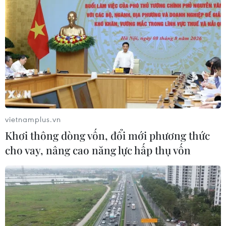
Chuyên gia đề xuất mô hình ba lớp phát triển
ngành bán dẫn Việt Nam
10/08/2026 10:56
vietnamplus.vn
Khơi thông dòng vốn, đổi mới phương thức
cho vay, nâng cao năng lực hấp thụ vốn
Tìm thấy cụ bà 89 tuổi tử vong sau 10 ngày mất tích
10/08/2026 10:48