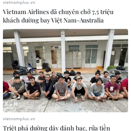
vietnamplus.vn
Vietnam Airlines đã chuyên chở 7,5 triệu
khách đường bay Việt Nam-Australia
Thành phố Hồ Chí Minh bắn pháo hoa tại 7 điểm
chào mừng 81 năm Quốc khánh
10/08/2026 12:00
vietnamplus.vn
Quy định nguyên tắc hoạt động của Ban Chỉ đạo
Triệt phá đường dây đánh bạc, rửa tiền