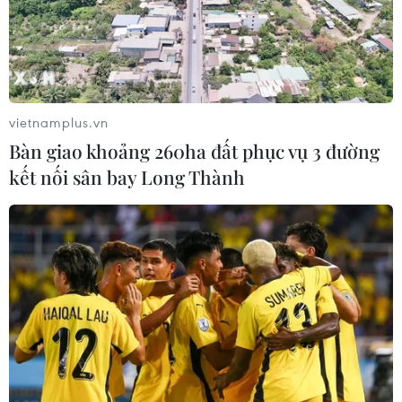
10/08/2026 10:35
vietnamplus.vn
Bàn giao khoảng 260ha đất phục vụ 3 đường
kết nối sân bay Long Thành
Gần 2 triệu người dân Thành phố Hồ Chí Minh
được khám sức khỏe miễn phí
10/08/2026 10:29