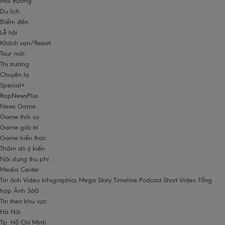
Môi trường
Du lịch
Điểm đến
Lễ hội
Khách sạn/Resort
Tour mới
Thị trường
Chuyện lạ
Special+
RapNewsPlus
News Game
Game thời sự
Game giải trí
Game kiến thức
Thăm dò ý kiến
Nội dung thu phí
Media Center
Tin ảnh
Video
Infographics
Mega Story
Timeline
Podcast
Short Video
Tổng
hợp
Ảnh 360
Tin theo khu vực
Hà Nội
Tp. Hồ Chí Minh