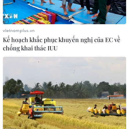
vietnamplus.vn
Kế hoạch khắc phục khuyến nghị của EC về
chống khai thác IUU
Quảng Ninh chuẩn bị đón khách ngoại tỉnh với
điều kiện nghiêm ngặt
21/09/2021 01:54
Dự kiến trong tháng 11 và 12, Quảng Ninh sẽ kết hợp kích cầu du lịch nội tỉnh
với thu hút khách du lịch ngoại tỉnh, trong đó tập trung ở các địa phương
phía Bắc.