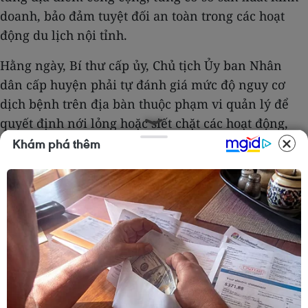
doanh, bảo đảm tuyệt đối an toàn trong các hoạt
động du lịch nội tỉnh.
Hằng ngày, Bí thư cấp ủy, Chủ tịch Ủy ban Nhân
dân cấp huyện phải tự đánh giá mức độ nguy cơ
dịch bệnh trên địa bàn thuộc phạm vi quản lý để
quyết định nới lỏng hoặc siết chặt các hoạt động,
loại hình kinh doanh dịch vụ phù hợp với tình hình,
Khám phá thêm
điều kiện thực tiễn của địa phương, đảm bảo yêu
cầu chung về phòng, chống dịch và chịu trách
nhiệm trước Ban Thường vụ Tỉnh ủy, Ban Chỉ đạo
cấp tỉnh về các quyết định của mình.
Quảng Ninh cho phép người dân địa phương đã
tiêm đủ 2 mũi vaccine có nhu cầu ra khỏi tỉnh cần
có xét nghiệm RT-PCR với kết quả âm tính trong
vòng 48 giờ khi quay trở lại.