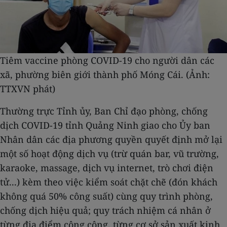
Tiêm vaccine phòng COVID-19 cho người dân các
xã, phường biên giới thành phố Móng Cái. (Ảnh:
TTXVN phát)
Thường trực Tỉnh ủy, Ban Chỉ đạo phòng, chống
dịch COVID-19 tỉnh Quảng Ninh giao cho Ủy ban
Nhân dân các địa phương quyền quyết định mở lại
một số hoạt động dịch vụ (trừ quán bar, vũ trường,
karaoke, massage, dịch vụ internet, trò chơi điện
tử...) kèm theo việc kiểm soát chặt chẽ (đón khách
không quá 50% công suất) cùng quy trình phòng,
chống dịch hiệu quả; quy trách nhiệm cá nhân ở
từng địa điểm công cộng, từng cơ sở sản xuất kinh