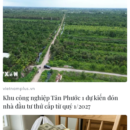
chống dịch COVID-19 tỉnh Quảng Ninh yêu cầu
chậm nhất đến ngày 30/9 có 100% Bí thư, Chủ tịch
Ủy ban Nhân dân, Bộ phận thường trực Trung tâm
Chỉ huy phòng, chống dịch các cấp phải sử dụng
thành thạo ứng dụng khai báo y tế và hằng ngày
phải cập nhật, gửi dữ liệu khai báo y tế đến các
lãnh đạo tỉnh để phản ánh tình hình thực hiện,
người ra, vào các cơ sở sản xuất kinh doanh trên
địa bàn bằng dữ liệu điện tử qua thiết bị, điện thoại
thông minh./.
vietnamplus.vn
Khu công nghiệp Tân Phước 1 dự kiến đón
nhà đầu tư thứ cấp từ quý 1/2027