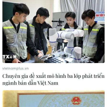
Kế hoạch khắc phục khuyến nghị của EC về chống
khai thác IUU
10/08/2026 11:11
vietnamplus.vn
Chuyên gia đề xuất mô hình ba lớp phát triển
ngành bán dẫn Việt Nam