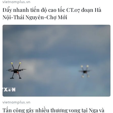
vietnamplus.vn
Đẩy nhanh tiến độ cao tốc CT.07 đoạn Hà
Nội-Thái Nguyên-Chợ Mới
Hậu giãn cách: Các địa phương rục rịch phục hồi
du lịch nội tỉnh
22/09/2021 08:40
Nhiều tỉnh, thành phố trên cả nước đã bắt đầu “hé cửa” cho du lịch trong nỗ
lực cứu nền kinh tế xanh, với các biện pháp đảm bảo phòng chống dịch cho
cả du khách cũng như người dân sở tại.
vietnamplus.vn
Tấn công gây nhiều thương vong tại Nga và