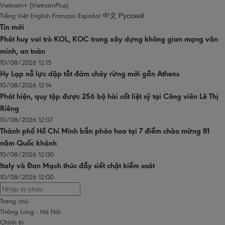
Vietnam+ (VietnamPlus)
Tiếng Việt
English
Français
Español
中文
Русский
Tin mới
Phát huy vai trò KOL, KOC trong xây dựng không gian mạng văn
minh, an toàn
10/08/2026 12:15
Hy Lạp nỗ lực dập tắt đám cháy rừng mới gần Athens
10/08/2026 12:14
Phát hiện, quy tập được 256 bộ hài cốt liệt sỹ tại Công viên Lê Thị
Riêng
10/08/2026 12:07
Thành phố Hồ Chí Minh bắn pháo hoa tại 7 điểm chào mừng 81
năm Quốc khánh
10/08/2026 12:00
Italy và Đan Mạch thúc đẩy siết chặt kiểm soát
10/08/2026 12:00
Trang chủ
Thăng Long - Hà Nội
Chính trị