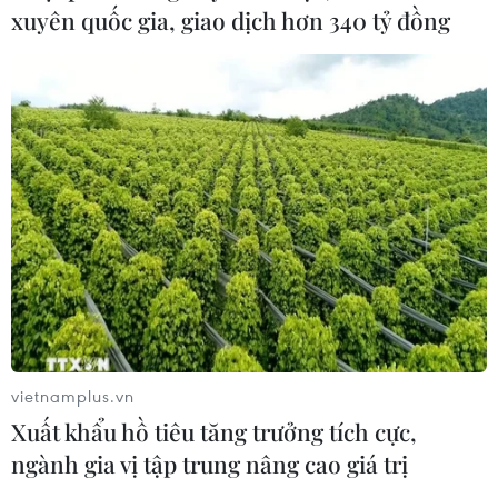
Trung ương phòng, chống ma túy
xuyên quốc gia, giao dịch hơn 340 tỷ đồng
10/08/2026 12:00
Đẩy nhanh tiến độ cao tốc CT.07 đoạn Hà Nội-Thái
Nguyên-Chợ Mới
10/08/2026 11:29
vietnamplus.vn
Xuất khẩu hồ tiêu tăng trưởng tích cực,
ngành gia vị tập trung nâng cao giá trị