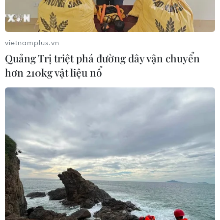
toàn, đặc sản vùng miền.
vietnamplus.vn
Quảng Trị triệt phá đường dây vận chuyển
hơn 210kg vật liệu nổ
Hội chợ “Thực phẩm-Nông sản sạch” thu
hút người tiêu dùng Thủ đô