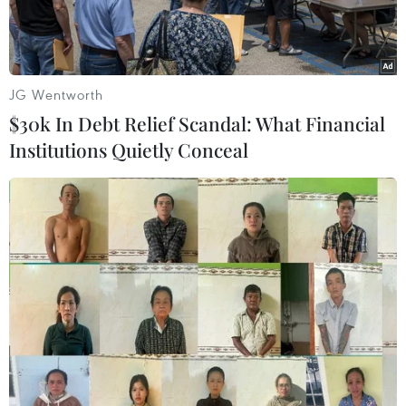
bán.
JG Wentworth
$30k In Debt Relief Scandal: What Financial
Institutions Quietly Conceal
Gian hàng hoa quả thu hút người mua. (Ảnh:
Thanh Tâm/Vietnam+)
Với chủ đề “Sản phẩm nông nghiệp đảm bảo