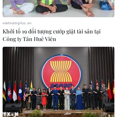
vietnamplus.vn
Khởi tố 19 đối tượng cướp giật tài sản tại
Công ty Tân Huê Viên