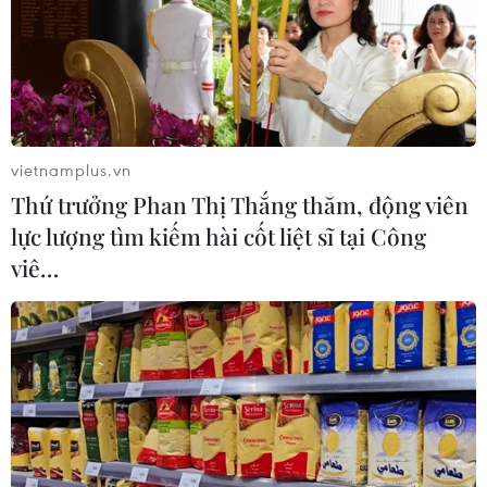
#Rau xanh
#Hoa quả
#Hội chợ AgroViet 2016
#An toàn thực phẩm
#Người tiêu dùng
#Quảng bá nông sản
#Đặc sản
#Chế biến thực phẩm
TP. Hà Nội
vietnamplus.vn
Thứ trưởng Phan Thị Thắng thăm, động viên
lực lượng tìm kiếm hài cốt liệt sĩ tại Công
Theo dõi VietnamPlus
viê…
TIN LIÊN QUAN