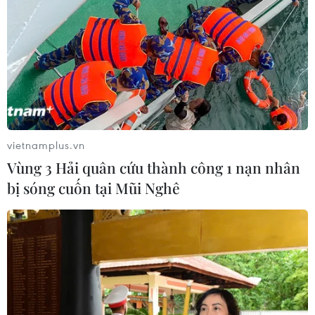
Các sản phẩm thổ cẩm chuộng người mua. (Ảnh: Thanh
Tâm/Vietnam+)
(Vietnam+)
vietnamplus.vn
Vùng 3 Hải quân cứu thành công 1 nạn nhân
bị sóng cuốn tại Mũi Nghê