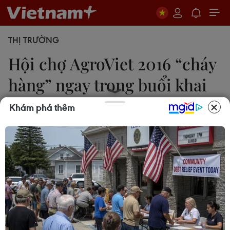
THỊ TRƯỜNG
Hội chợ AgroViet 2016 “cháy
hàng” ngay trong buổi khai
mạc
Khám phá thêm
Thanh Tâm
11/11/2016 09:54
Hội chợ Triển lãm nông nghiệp quốc tế lần thứ 16 -
AgroViet 2016 thu hút hàng nghìn người dân Thủ
đô tham quan và mua sắm, nhiều gian hàng thậm
chí "cháy hàng" do chưa vận chuyển kịp đến để