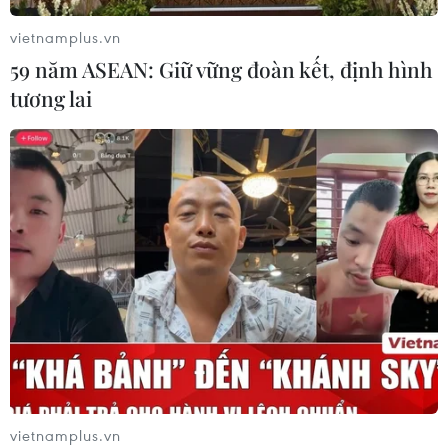
vietnamplus.vn
59 năm ASEAN: Giữ vững đoàn kết, định hình
tương lai
TIN CÙNG CHUYÊN MỤC
Thị trường vaccine thế giới chuyển
hướng sang người cao tuổi
08/08/2026 15:01
Nông sản Việt Nam còn nhiều dư địa
tại thị trường Algeria
08/08/2026 12:55
vietnamplus.vn