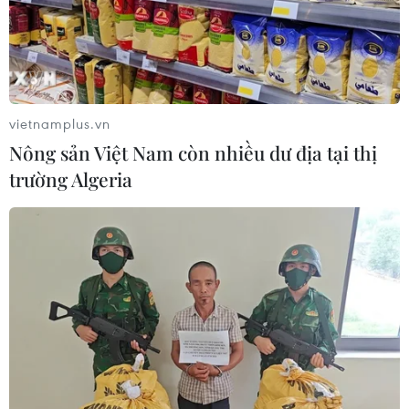
vietnamplus.vn
Nông sản Việt Nam còn nhiều dư địa tại thị
trường Algeria
Hơn 1.800 đặc sản, nông sản an toàn các
vùng miền sẽ đổ bộ về Thủ đô
04/10/2016 10:09
Tuần lễ nhận diện nông sản thực phẩm an toàn Việt tại
Hà Nội sẽ diễn ra từ ngày 12/10-17/10 bao gồm 142
điểm với hơn 1.800 sản phẩm nông sản thực phẩm an