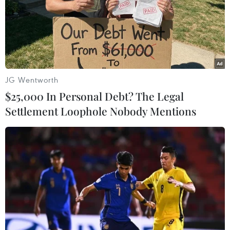
Người tiêu dùng lựa chọn các sản phẩm bày bán tại Hội chợ.
(Ảnh: Thanh Tâm/Vietnam+)
JG Wentworth
$25,000 In Personal Debt? The Legal
Settlement Loophole Nobody Mentions