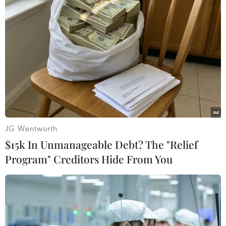
trưởng Lê Quốc Doanh nhấn mạnh.
Hội chợ Triển lãm nông nghiệp quốc tế lần thứ
16 - AgroViet 2016 sẽ diễn ra từ nay (11/11) đến
hết ngày 15/11 tại Khu Hội chợ triển lãm giao
dịch Kinh tế và thương mại (489 Hoàng Quốc
Việt, Cầu Giấy, Hà Nội ).
Dưới đây là một số hình ảnh tại Hội chợ
AgroViet 2016:
JG Wentworth
$15k In Unmanageable Debt? The "Relief
Program" Creditors Hide From You