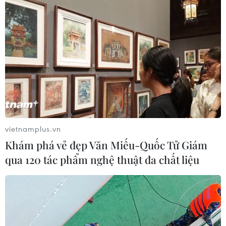
Gian hàng chả cả nhộn nhịp khách mua và nếm thử. (Ảnh:
Thanh Tâm/Vietnam+)
vietnamplus.vn
Khám phá vẻ đẹp Văn Miếu-Quốc Tử Giám
qua 120 tác phẩm nghệ thuật đa chất liệu