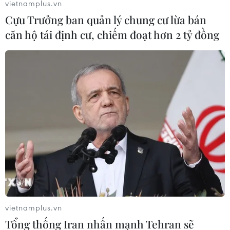
vietnamplus.vn
Cựu Trưởng ban quản lý chung cư lừa bán
căn hộ tái định cư, chiếm đoạt hơn 2 tỷ đồng
Gian hàng rau củ đã bán sắp hết. (Ảnh: Thanh Tâm/Vietnam+)
vietnamplus.vn
Tổng thống Iran nhấn mạnh Tehran sẽ