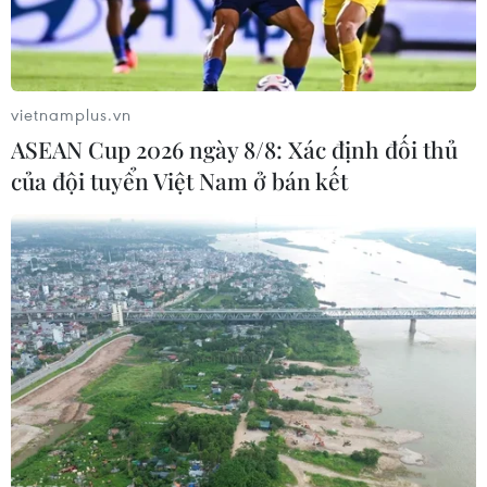
Khu gian hàng trong nhà cũng nhộn nhịp người mua sắm.
(Ảnh: Thanh Tâm/Vietnam+)
vietnamplus.vn
ASEAN Cup 2026 ngày 8/8: Xác định đối thủ
của đội tuyển Việt Nam ở bán kết
Các sản phẩm thủ công mỹ nghệ "đắt khách." (Ảnh: Thanh
Tâm/Vietnam+)