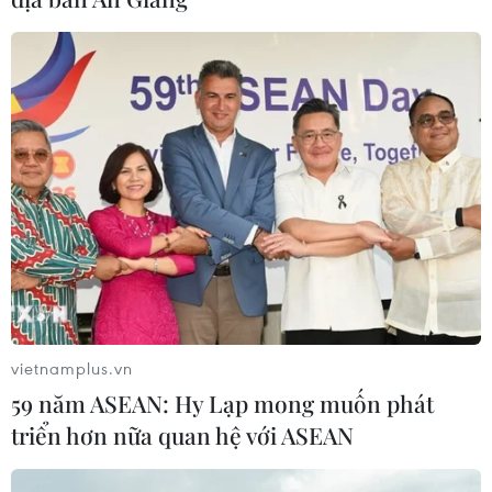
500 doanh nghiệp tham gia tháng khuyến
mại Hà Nội 2016
04/11/2016 22:46
Tối 4/11, Tháng Khuyến mại Hà Nội 2016 đã chính thức
khai mạc tại Quảng trường tượng đài Lý Thái Tổ với sự
tham gia của gần 500 doanh nghiệp cùng hơn 1.000
điểm khuyến mại và 32 Điểm Vàng.
vietnamplus.vn
59 năm ASEAN: Hy Lạp mong muốn phát
triển hơn nữa quan hệ với ASEAN