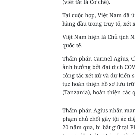
(viết tắt là Cơ chế).
Tại cuộc họp, Việt Nam đã ủ
hàng đầu trong truy tố, xét 
Việt Nam hiện là Chủ tịch 
quốc tế.
Thẩm phán Carmel Agius, Chủ
ảnh hưởng bởi đại dịch COVI
công tác xét xử và dự kiến 
tục hoàn thiện hồ sơ lưu tr
(Tanzania), hoàn thiện các q
Thẩm phán Agius nhấn mạnh 
phạm chủ chốt gây tội ác d
20 năm qua, bị bắt giữ tại 