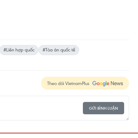
#Liên hợp quốc
#Tòa án quốc tế
Theo dõi VietnamPlus
GỬI BÌNH LUẬN