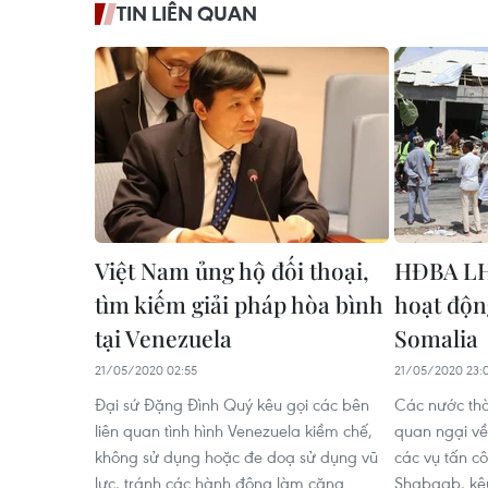
TIN LIÊN QUAN
Việt Nam ủng hộ đối thoại,
HĐBA LH
tìm kiếm giải pháp hòa bình
hoạt độn
tại Venezuela
Somalia
21/05/2020 02:55
21/05/2020 23:
Đại sứ Đặng Đình Quý kêu gọi các bên
Các nước th
liên quan tình hình Venezuela kiềm chế,
quan ngại về 
không sử dụng hoặc đe doạ sử dụng vũ
các vụ tấn c
lực, tránh các hành động làm căng
Shabaab, kêu