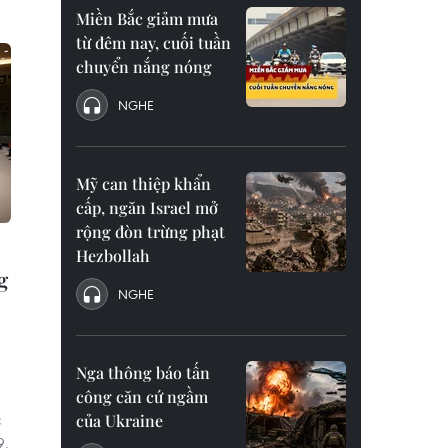
Miền Bắc giảm mưa
từ đêm nay, cuối tuần
chuyển nắng nóng
NGHE
Mỹ can thiệp khẩn
cấp, ngăn Israel mở
rộng đòn trừng phạt
Hezbollah
g
NGHE
Nga thông báo tấn
công căn cứ ngầm
c
của Ukraine
9.