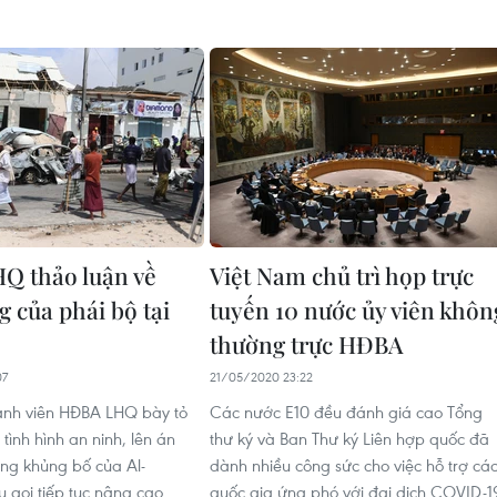
Q thảo luận về
Việt Nam chủ trì họp trực
g của phái bộ tại
tuyến 10 nước ủy viên khôn
thường trực HĐBA
07
21/05/2020 23:22
ành viên HĐBA LHQ bày tỏ
Các nước E10 đều đánh giá cao Tổng
tình hình an ninh, lên án
thư ký và Ban Thư ký Liên hợp quốc đã
ông khủng bố của Al-
dành nhiều công sức cho việc hỗ trợ cá
 gọi tiếp tục nâng cao
quốc gia ứng phó với đại dịch COVID-1