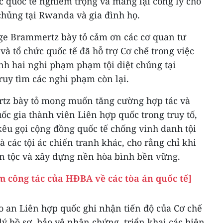
 ác quốc tế nghiêm trọng và mang lại công lý cho
chủng tại Rwanda và gia đình họ.
rge Brammertz bày tỏ cảm ơn các cơ quan tư
và tổ chức quốc tế đã hỗ trợ Cơ chế trong việc
ính hai nghi phạm phạm tội diệt chủng tại
ruy tìm các nghi phạm còn lại.
rtz bày tỏ mong muốn tăng cường hợp tác và
ốc gia thành viên Liên hợp quốc trong truy tố,
 kêu gọi cộng đồng quốc tế chống vinh danh tội
à các tội ác chiến tranh khác, cho rằng chỉ khi
ân tộc và xây dựng nền hòa bình bền vững.
m công tác của HĐBA về các tòa án quốc tế]
o an Liên hợp quốc ghi nhận tiến độ của Cơ chế
lý hồ sơ, bảo vệ nhân chứng, triển khai các biện