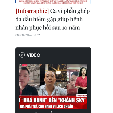
Ca vi phẫu ghép
da đầu hiếm gặp giúp bệnh
nhân phục hồi sau 10 năm
08/08/2026 03:52
VIDEO