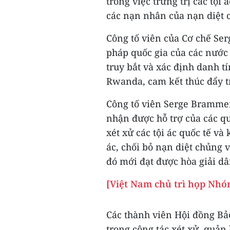
trong việc trừng trị các tội
các nạn nhân của nạn diệt 
Công tố viên của Cơ chế Se
pháp quốc gia của các nước 
truy bắt và xác định danh t
Rwanda, cam kết thúc đẩy t
Công tố viên Serge Bramme
nhận được hỗ trợ của các qu
xét xử các tội ác quốc tế và
ác, chối bỏ nạn diệt chủng v
đó mới đạt được hòa giải d
[Việt Nam chủ trì họp Nhó
Các thành viên Hội đồng Bả
trong công tác xét xử, quản 