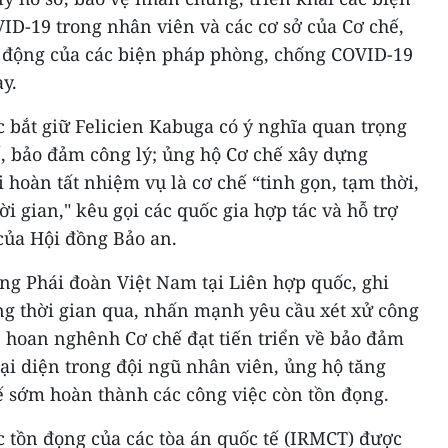
ID-19 trong nhân viên và các cơ sở của Cơ chế,
ác động của các biện pháp phòng, chống COVID-19
y.
 bắt giữ Felicien Kabuga có ý nghĩa quan trọng
tế, bảo đảm công lý; ủng hộ Cơ chế xây dựng
i hoàn tất nhiệm vụ là cơ chế “tinh gọn, tạm thời,
i gian," kêu gọi các quốc gia hợp tác và hỗ trợ
của Hội đồng Bảo an.
ng Phái đoàn Việt Nam tại Liên hợp quốc, ghi
ng thời gian qua, nhấn mạnh yêu cầu xét xử công
c, hoan nghênh Cơ chế đạt tiến triển về bảo đảm
đại diện trong đội ngũ nhân viên, ủng hộ tăng
ế sớm hoàn thành các công việc còn tồn đọng.
ệc tồn đọng của các tòa án quốc tế (IRMCT) được