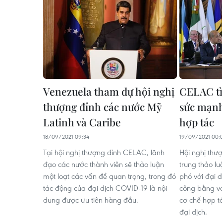
Venezuela tham dự hội nghị
CELAC tì
thượng đỉnh các nước Mỹ
sức mạnh
Latinh và Caribe
hợp tác
18/09/2021 09:34
19/09/2021 00:
Tại hội nghị thượng đỉnh CELAC, lãnh
Hội nghị thượ
đạo các nước thành viên sẽ thảo luận
trung thảo l
một loạt các vấn đề quan trọng, trong đó
phó với đại 
tác động của đại dịch COVID-19 là nội
công bằng v
dung được ưu tiên hàng đầu.
cơ chế hợp tá
đại dịch.