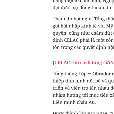
bằng một tổ chức mới, Ngoạ
đạt được sự đồng thuận do
Tham dự hội nghị, Tổng th
gọi hội nhập kinh tế với Mỹ
quyền, cũng như chấm dứt c
định CELAC phải là một côn
tôn trọng các quyết định nộ
[CELAC tìm cách tăng cườ
Tổng thống López Obrador c
thiệp tình hình nội bộ và qu
triển và viện trợ lẫn nhau 
nhằm hướng tới mục tiêu x
Liên minh châu Âu.
Được thành lập vào ngày 23