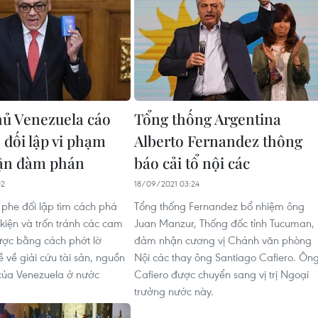
ủ Venezuela cáo
Tổng thống Argentina
 đối lập vi phạm
Alberto Fernandez thông
uận đàm phán
báo cải tổ nội các
02
18/09/2021 03:24
phe đối lập tìm cách phá
Tổng thống Fernandez bổ nhiệm ông
 kiện và trốn tránh các cam
Juan Manzur, Thống đốc tỉnh Tucuman,
ược bằng cách phớt lờ
đảm nhận cương vị Chánh văn phòng
 về giải cứu tài sản, nguồn
Nội các thay ông Santiago Cafiero. Ôn
h của Venezuela ở nước
Cafiero được chuyển sang vị trị Ngoại
trưởng nước này.