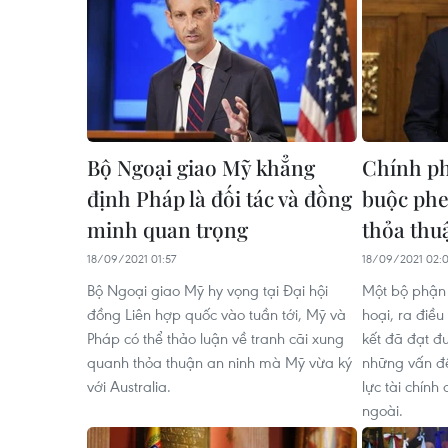
Bộ Ngoại giao Mỹ khẳng
Chính ph
định Pháp là đối tác và đồng
buộc phe
minh quan trọng
thỏa th
18/09/2021 01:57
18/09/2021 02:
Bộ Ngoại giao Mỹ hy vọng tại Đại hội
Một bộ phận 
đồng Liên hợp quốc vào tuần tới, Mỹ và
hoại, ra điều
Pháp có thể thảo luận về tranh cãi xung
kết đã đạt đ
quanh thỏa thuận an ninh mà Mỹ vừa ký
những vấn đề
với Australia.
lực tài chín
ngoài.