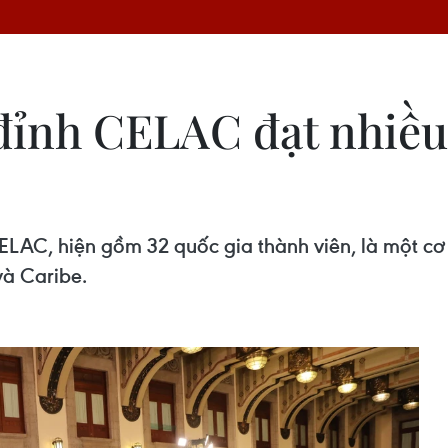
đỉnh CELAC đạt nhiều
AC, hiện gồm 32 quốc gia thành viên, là một cơ c
và Caribe.