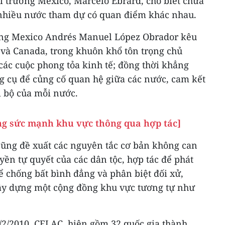
i trưởng Mexico, Marcelo Ebrard, cho biết chưa
 nhiều nước tham dự có quan điểm khác nhau.
ống Mexico Andrés Manuel López Obrador kêu
 và Canada, trong khuôn khổ tôn trọng chủ
ác cuộc phong tỏa kinh tế; đồng thời khẳng
g cụ để củng cố quan hệ giữa các nước, cam kết
i bộ của mỗi nước.
ng sức mạnh khu vực thông qua hợp tác]
ũng đề xuất các nguyên tắc cơ bản không can
yền tự quyết của các dân tộc, hợp tác để phát
để chống bất bình đẳng và phân biệt đối xử,
ây dựng một cộng đồng khu vực tương tự như
/2/2010, CELAC, hiện gồm 32 quốc gia thành