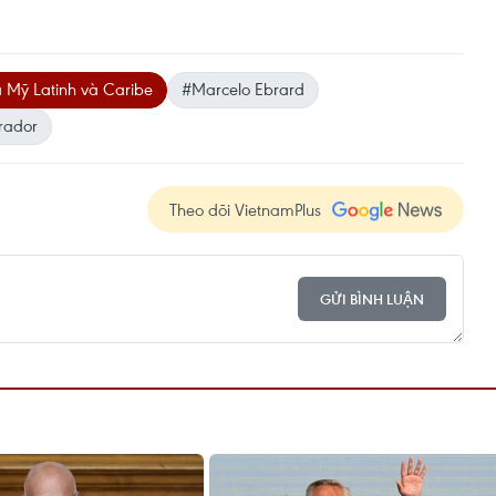
 Mỹ Latinh và Caribe
#Marcelo Ebrard
rador
Theo dõi VietnamPlus
GỬI BÌNH LUẬN