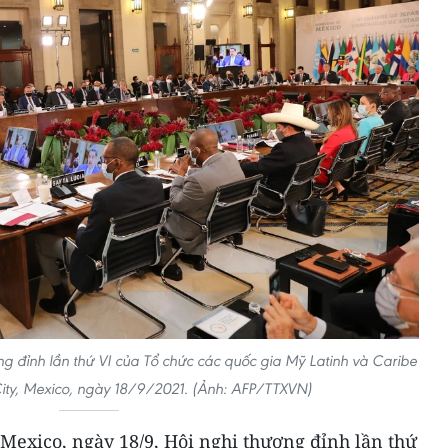
g đỉnh lần thứ VI của Tổ chức các quốc gia Mỹ Latinh và Caribe
ity, Mexico, ngày 18/9/2021. (Ảnh: AFP/TTXVN)
Mexico, ngày 18/9, Hội nghị thượng đỉnh lần thứ