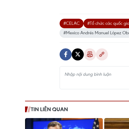
#CELAC
#Tổ chức các quốc gia
#Mexico Andrés Manuel López Ob
TIN LIÊN QUAN