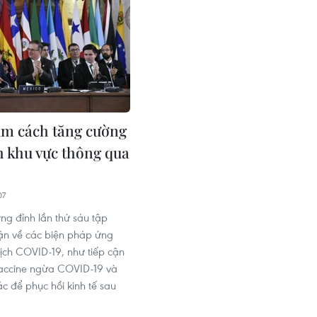
m cách tăng cường
 khu vực thông qua
07
ng đỉnh lần thứ sáu tập
uận về các biện pháp ứng
dịch COVID-19, như tiếp cận
accine ngừa COVID-19 và
c để phục hồi kinh tế sau