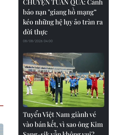
CHUYỆN TUẦN QUA: Cảnh
báo nạn "giang hồ mạng”
kéo những hệ lụy ảo tràn ra
đời thực
08/08/2026 04:00
Tuyển Việt Nam giành vé
vào bán kết, vì sao ông Kim
Sang-sik vẫn không vui?