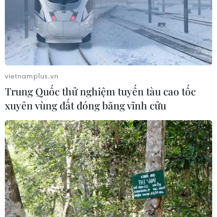
THỦY
Sở hữu trí tuệ
Quy định sử dụng
RSS
Hỗ trợ
Ngôn ngữ
TTXVN
vietnamplus.vn
Dịch vụ tin
Quảng cáo
Trung Quốc thử nghiệm tuyến tàu cao tốc
Liên hệ
xuyên vùng đất đóng băng vĩnh cửu
Giấy phép số: 1374/GP-BTTTT do Bộ Thông tin và Truyền thông
cấp ngày 11/9/2008.
Quảng cáo: Phó TBT Nguyễn Thị Tám: 093.5958688, Email:
tamvna@gmail.com
Điện thoại: (024) 39411349 - (024) 39411348, Fax: (024)
39411348