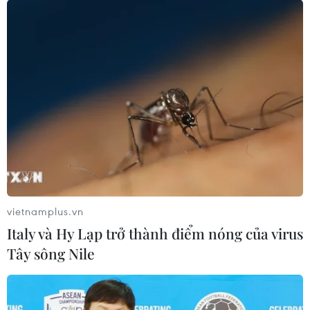
25/07/2026 09:29
Nigeria: Máy bay trượt khỏi đường
băng lao vào bụi cây, 68 hành khách
thoát nạn
25/07/2026 03:07
Cairo - thành phố mang màu của sa
mạc
24/07/2026 01:47
vietnamplus.vn
Italy và Hy Lạp trở thành điểm nóng của virus
Tây sông Nile
Điện mừng kỷ niệm lần thứ 74 Ngày
Quốc khánh Cộng hòa Arab Ai Cập
24/07/2026 00:00