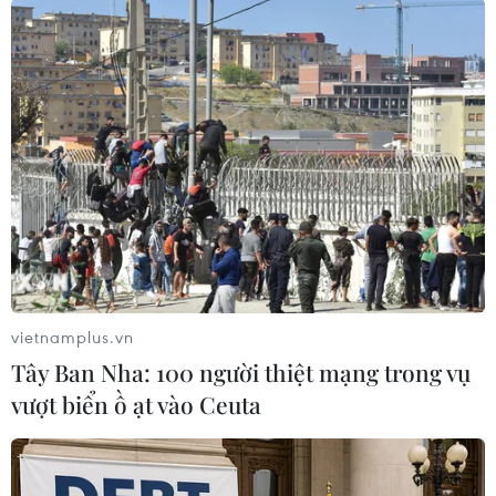
#Somalia
#Burundi
#Mogadisu
#Giao tranh
Hòa Bình
Phú Thọ
Anh
Burundi
Mali
Somalia
Theo dõi VietnamPlus
vietnamplus.vn
Tây Ban Nha: 100 người thiệt mạng trong vụ
TIN CÙNG CHUYÊN MỤC
vượt biển ồ ạt vào Ceuta
Giao tranh dữ dội ở miền Tây Libya,
nhiều tù nhân vượt ngục