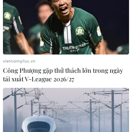
Tỷ phú Bill Gates nhấn mạnh tầm
quan trọng của đầu tư vào con người
và công nghệ
22/07/2026 06:02
Xem thêm
vietnamplus.vn
Công Phượng gặp thử thách lớn trong ngày
tái xuất V-League 2026/27
CƠ QUAN CHỦ QUẢN: THÔNG TẤN XÃ VIỆT NAM
Tổng Biên tập: TRẦN TIẾN DUẨN
Phó Tổng Biên tập: NGUYỄN THỊ TÁM, KHÚC THANH