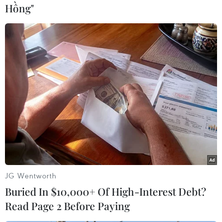
mạng và hàng trămnghìn người phải dời bỏ nhà
Hồng"
cửa đi lánh nạn trong 4 năm qua./.
(TTXVN/Vietnam+)
JG Wentworth
Buried In $10,000+ Of High-Interest Debt?
Read Page 2 Before Paying