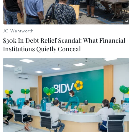
lính khác bị thương trongcác cuộc giao tranh
giữa Lực lượng gìn giữ hòa bình Liên minh
châu Phi (AMISOM)với nhóm Hồi giáo cực đoan
Al Shabab tại thủ đô Mogadishu của Somalia
JG Wentworth
thời giangần đây.
$30k In Debt Relief Scandal: What Financial
Institutions Quietly Conceal
Chính phủ Burundi chưa xác nhận thương vong
này. Tuy nhiên, phát biểu vớicác phóng viên tại
thủ đô Bujumbura của Burundi, Tham mưu
trưởng Lục quân nướcnày, Tướng Godefroid
Niyombare cho biết binh sĩ Burundi sẽ tiếp tục
phục vụtrong lực lượng AMISOM bất chấp tổn
thất về người trong các vụ giao tranh tuầnqua.
Chỉ có hai quốc gia châu Phi là Burundi và
Uganda có binh sĩ tham gia Lựclượng AMISOM