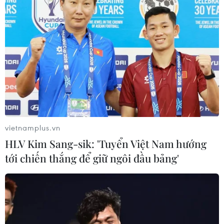
Thảm sát ở Tây Bắc Nigeria, ít nhất
24 người đã thiệt mạng
23/07/2026 22:47
Dịch tả bùng phát nghiêm trọng tại
Nigeria, hàng trăm người tử vong
vietnamplus.vn
23/07/2026 07:23
HLV Kim Sang-sik: 'Tuyển Việt Nam hướng
tới chiến thắng để giữ ngôi đầu bảng'
Dịch Ebola: Số ca tử vong ở châu Phi
tăng lên hơn 1.000 người
22/07/2026 22:56