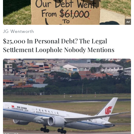
thử nghiệm những tiêuchí chính của phiên bản
tương lai này.
Bất chấp những tin đồn rằng mẫu xe mới sẽ vừa
JG Wentworth
nhỏ hơn, vừa nhẹ hơn mẫu xe hiệnnay, chiếc
$25,000 In Personal Debt? The Legal
Civic đời 2012 mà các phóng viên chụp được có
Settlement Loophole Nobody Mentions
bề rộng hai bánh lớnhơn, và dường như sẽ vẫn
có kích thước như phiên bản hiện hành.
Khoảng khôngtrong khoang nội thất nhiều khả
năng vẫn không thay đổi về kích thước.
Với động cơ, có tin đồn chiếc Civic mới sẽ sử
dụng một động cơ xăng 4 xylanh vàcác phiên
bản máy dầu tăng áp, với công suất dải từ 80
đến 140 mã lực.