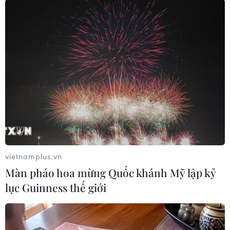
Các thương hiệu xe cao cấp của Đức
trong cuộc khủng hoảng lợi nhuận
04/08/2026 23:03
Bứt phá trước "tháng Ngâu": Hãng xe
đồng loạt bung chiêu kích cầu đa
dạng
04/08/2026 04:29
vietnamplus.vn
Ôtô Trung Quốc có tạo nên “làn sóng
Màn pháo hoa mừng Quốc khánh Mỹ lập kỷ
tràn” tại châu Âu?
lục Guinness thế giới
04/08/2026 00:17