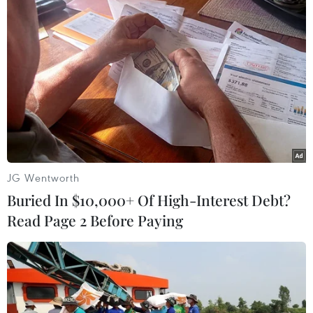
Châu Phi tận dụng lợi thế quang điện
cho ngành xe điện
03/08/2026 09:46
Thiếu tài xế, khoảng 25-30% xe đầu
kéo phải nằm bãi
02/08/2026 09:42
JG Wentworth
Buried In $10,000+ Of High-Interest Debt?
Chiêm ngưỡng những mẫu
Read Page 2 Before Paying
xe hiếm tại Triển lãm ProDvizhenie-
2026 ở Nga
31/07/2026 01:51
Toyota giữ vững vị trí hãng xe bán