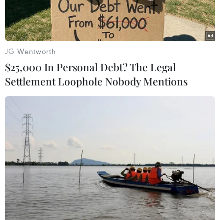
JG Wentworth
$25,000 In Personal Debt? The Legal
Settlement Loophole Nobody Mentions
Hành khách tại sân bay quốc tế Hong Kong ngày 14/8. (Ảnh:
AFP/TTXVN)
Theo Reuters, ngày 15/8, chính quyền Đặc khu
hành chính Hong Kong đã công bố gói hỗ trợ
kinh tế trị giá hơn 19 tỷ HKD (2,44 tỷ USD),
trong bối cảnh các cuộc biểu tình chính trị và