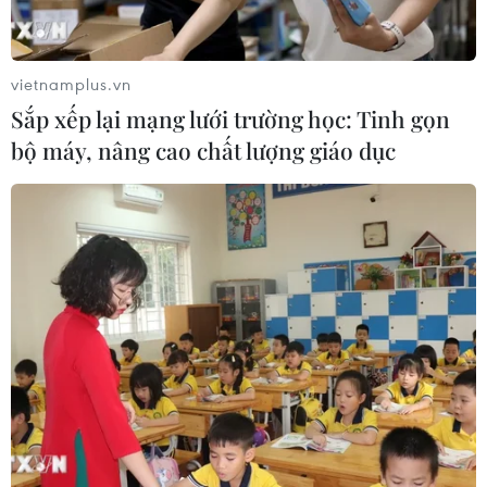
vietnamplus.vn
Sắp xếp lại mạng lưới trường học: Tinh gọn
bộ máy, nâng cao chất lượng giáo dục
TIN CÙNG CHUYÊN MỤC
Đồng USD dao động quanh mức đáy
2 tháng
10/08/2026 06:03
Trung Quốc: Giá tiêu dùng và giá sản