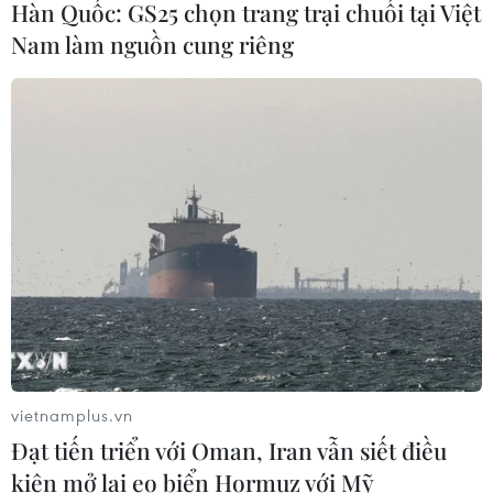
Hàn Quốc: GS25 chọn trang trại chuối tại Việt
xây dựng kịch bản giải ngân
Nam làm nguồn cung riêng
05/08/2026 01:18
Xem thêm
CƠ QUAN CHỦ QUẢN: THÔNG TẤN XÃ VIỆT NAM
Tổng Biên tập: TRẦN TIẾN DUẨN
Phó Tổng Biên tập: NGUYỄN THỊ TÁM, KHÚC THANH
vietnamplus.vn
THỦY
Đạt tiến triển với Oman, Iran vẫn siết điều
kiện mở lại eo biển Hormuz với Mỹ