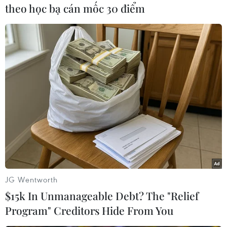
theo học bạ cán mốc 30 điểm
#Hong Kong
#gói hỗ trợ kinh tế
#thời kỳ suy thoái
#trung tâm tài chính
Hongkong
Theo dõi VietnamPlus
JG Wentworth
$15k In Unmanageable Debt? The "Relief
TIN LIÊN QUAN
Program" Creditors Hide From You