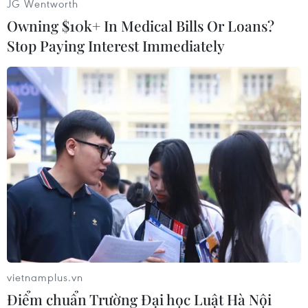
JG Wentworth
thời kỳ suy thoái tiếp theo sẽ tấn công nền kinh
Owning $10k+ In Medical Bills Or Loans?
tế của thành phố này như một trận "sóng thần,"
Stop Paying Interest Immediately
đồng thời cho biết chính quyền của bà sẽ công
bố dữ liệu quý hai và dự báo kinh tế mới nhất
vào ngày 16/8./.
(Vietnam+)
vietnamplus.vn
Điểm chuẩn Trường Đại học Luật Hà Nội