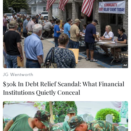
Hong Kong tránh bị thiệt hại hơn nữa.
JG Wentworth
$30k In Debt Relief Scandal: What Financial
Institutions Quietly Conceal
Lãnh đạo Hong Kong cam kết kiên nhẫn
lắng nghe tiếng nói thanh niên