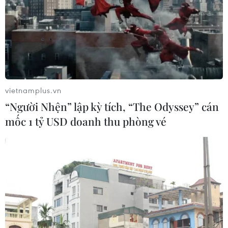
vietnamplus.vn
“Người Nhện” lập kỳ tích, “The Odyssey” cán
mốc 1 tỷ USD doanh thu phòng vé