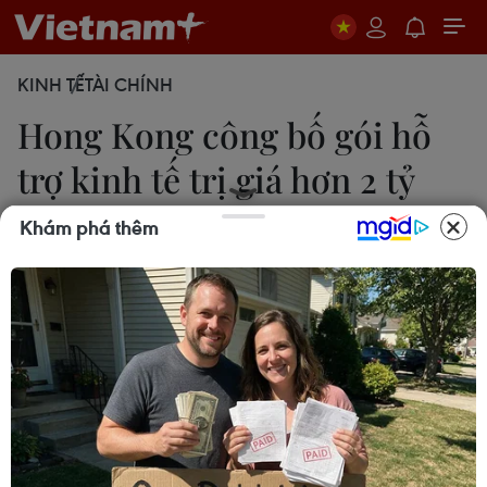
KINH TẾ
TÀI CHÍNH
Hong Kong công bố gói hỗ
trợ kinh tế trị giá hơn 2 tỷ
USD
Khám phá thêm
15/08/2019 14:27
Kế hoạch hỗ trợ được công bố sau khi chính quyền
Hong Kong hạ dự báo tăng trưởng GDP năm 2019
của đặc khu này từ mức ban đầu 2-3% xuống còn
0-1%.