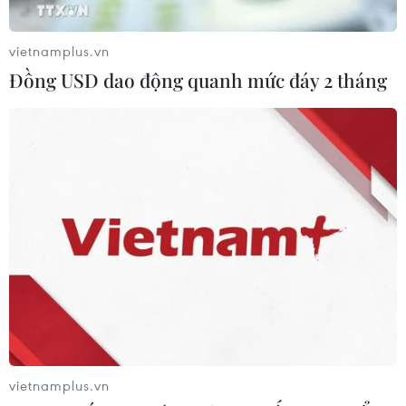
vietnamplus.vn
Đồng USD dao động quanh mức đáy 2 tháng
Sân bay quốc tế Hong Kong bắt đầu khôi
phục hoạt động trở lại
14/08/2019 11:13
Sân bay quốc tế Hong Kong bắt đầu khôi phục hoạt
động trở lại trong khi hàng chục người biểu tình vẫn
ngồi bên ngoài một trong những cửa ra của sảnh đến.
vietnamplus.vn