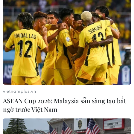
Lãnh đạo Hong Kong hối thúc ngừng bạo
vietnamplus.vn
lực, vượt qua 'vũng lầy' kinh tế
ASEAN Cup 2026: Malaysia sẵn sàng tạo bất
10/08/2019 11:54
ngờ trước Việt Nam
Trưởng Đặc khu Hành chính Hong Kong kêu gọi các
thành phần khác nhau của xã hội gạt sang một bên
những bất đồng và từ bỏ sự phản kháng để xã hội