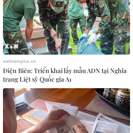
12/08/2019 03:33
Trong bài nói chuyện với sinh viên cao đẳng Hong Kong,
Bà Lâm Trịnh Nguyệt Nga khẳng định chính quyền hiện
tại ở đặc khu chú trọng việc bồi dưỡng những người trẻ.
vietnamplus.vn
Điện Biên: Triển khai lấy mẫu ADN tại Nghĩa
trang Liệt sỹ Quốc gia A1