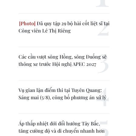
Đã quy tập 29 bộ hài cốt liệt sĩ tại
Công viên Lê Thị Riêng
Các cầu vượt sông Hồng, sông Đuống sẽ
thông xe trước Hội nghị APEC 2027
Vụ gian lận điểm thi tại Tuyên Quang:
Sáng mai (5/8), công bố phương án xử lý
Áp thấp nhiệt đới đổi hướng Tây Bắc,
tăng cường độ và di chuyển nhanh hơn