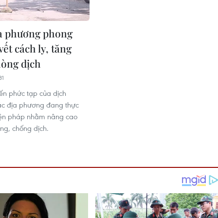
a phương phong
 vết cách ly, tăng
òng dịch
31
iến phức tạp của dịch
ác địa phương đang thực
biện pháp nhằm nâng cao
ng, chống dịch.