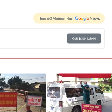
Theo dõi VietnamPlus
GỬI BÌNH LUẬN