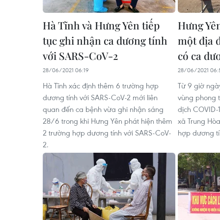
Hà Tĩnh và Hưng Yên tiếp
Hưng Yên
tục ghi nhận ca dương tính
một địa đ
với SARS-CoV-2
có ca dư
28/06/2021 06:19
28/06/2021 06:
Hà Tĩnh xác định thêm 6 trường hợp
Từ 9 giờ ngà
dương tính với SARS-CoV-2 mới liên
vùng phong t
quan đến ca bệnh vừa ghi nhận sáng
dịch COVID-1
28/6 trong khi Hưng Yên phát hiện thêm
xã Trung Hòa,
2 trường hợp dương tính với SARS-CoV-
hợp dương tí
2.