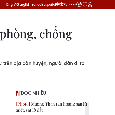
Tiếng Việt
English
Français
Español
中文
Русский
 phòng, chống
 trên địa bàn huyện; người dân đi ra
ĐỌC NHIỀU
Mường Than tan hoang sau lũ
quét, sạt lở đất