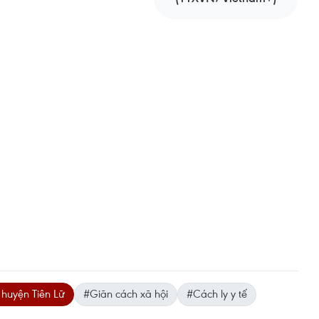
huyện Tiên Lữ
#Giãn cách xã hội
#Cách ly y tế