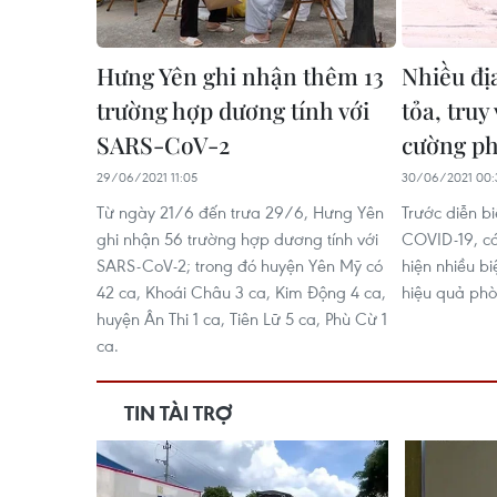
Hưng Yên ghi nhận thêm 13
Nhiều đị
trường hợp dương tính với
tỏa, truy
SARS-CoV-2
cường ph
29/06/2021 11:05
30/06/2021 00:
Từ ngày 21/6 đến trưa 29/6, Hưng Yên
Trước diễn b
ghi nhận 56 trường hợp dương tính với
COVID-19, c
SARS-CoV-2; trong đó huyện Yên Mỹ có
hiện nhiều 
42 ca, Khoái Châu 3 ca, Kim Động 4 ca,
hiệu quả phò
huyện Ân Thi 1 ca, Tiên Lữ 5 ca, Phù Cừ 1
ca.