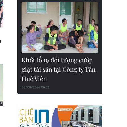
Khởi tố 19 đối tượng cướp
giật tài sản tại Công ty Tân
Huê Viên
08/08/2026 08:52