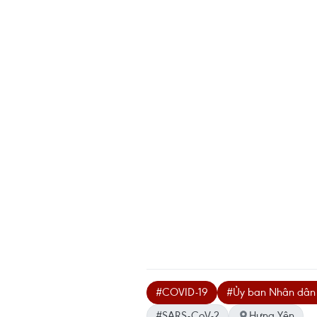
#COVID-19
#Ủy ban Nhân dân 
#SARS-CoV-2
Hưng Yên