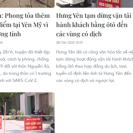
: Phong tỏa thêm
Hưng Yên tạm dừng vận tải
iểm tại Yên Mỹ vì
hành khách bằng ôtô đến
ơng tính
các vùng có dịch
54
28/06/2021 15:01
y 28/6, huyện đã thiết lập
Hưng Yên đã có công văn hỏa tốc về vi
oả, cách ly phòng, chống
tạm dừng hoạt động vận tải hành khác
9 đối với thôn Nguyễn Xá,
bằng ôtô theo hợp đồng du lịch, taxi,
 do trong thôn có 1 trường
tuyến cố định liên tỉnh từ Hưng Yên đến
nh với SARS-CoV-2.
các vùng có dịch và ngược lại.