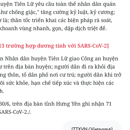
huyện Tiên Lữ yêu cầu toàn thể nhân dân quán
 như chống giặc," tăng cường kỷ luật, kỷ cương;
 là; thần tốc triển khai các biện pháp rà soát,
, khoanh vùng nhanh, gọn, dập dịch triệt để.
3 trường hợp dương tính với SARS-CoV-2]
ban Nhân dân huyện Tiên Lữ giao Công an huyện
ư trên địa bàn huyện; người dân đi ra khỏi địa
ng thôn, tổ dân phố nơi cư trú; người dân khi trở
dõi sức khỏe, hạn chế tiếp xúc và thực hiện các
h.
30/6, trên địa bàn tỉnh Hưng Yên ghi nhận 71
SARS-CoV-2./.
(TTXVN/Vietnam+)