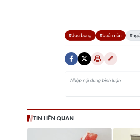
#đau bụng
#buồn nôn
#ngộ
TIN LIÊN QUAN