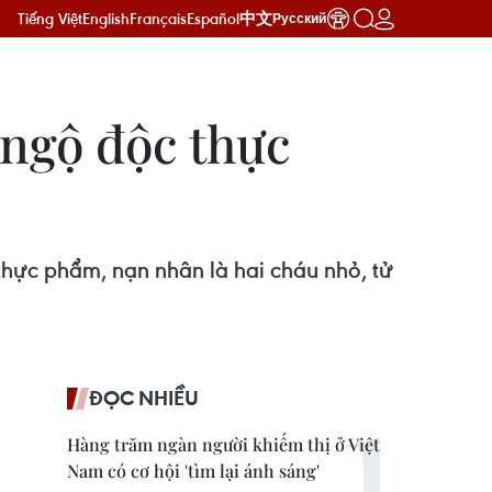
Tiếng Việt
English
Français
Español
中文
Русский
 ngộ độc thực
thực phẩm, nạn nhân là hai cháu nhỏ, tử
ĐỌC NHIỀU
Hàng trăm ngàn người khiếm thị ở Việt
Nam có cơ hội 'tìm lại ánh sáng'