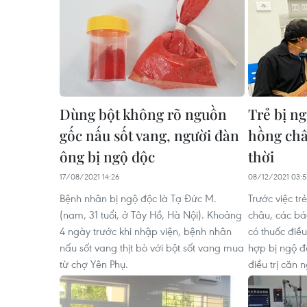
Dùng bột không rõ nguồn
Trẻ bị n
gốc nấu sốt vang, người đàn
hồng châ
ông bị ngộ độc
thời
17/08/2021 14:26
08/12/2021 03:5
Bệnh nhân bị ngộ độc là Tạ Đức M.
Trước việc t
(nam, 31 tuổi, ở Tây Hồ, Hà Nội). Khoảng
châu, các bá
4 ngày trước khi nhập viện, bệnh nhân
có thuốc điều
nấu sốt vang thịt bò với bột sốt vang mua
hợp bị ngộ đ
từ chợ Yên Phụ.
điều trị căn 