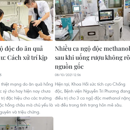
gộ độc do ăn quả
​Nhiều ca ngộ độc methano
u: Cách xử trí kịp
sau khi uống rượu không rõ
nguồn gốc
5
08/10/2021 12:56
rẻ thiệt mạng do ăn quả hồng
Hiện tại, Khoa Hồi sức tích cực-Chống
c sỹ cho hay hiện nay chưa
độc, Bệnh viện Nguyễn Tri Phương đan
 trị đặc hiệu cho các trường
điều trị cho 3 ca ngộ độc methanol nặn
ộc hồng châu mà chủ yếu là
và đều trong tình trạng hôn mê sâu.
nguyên và triệu chứng.