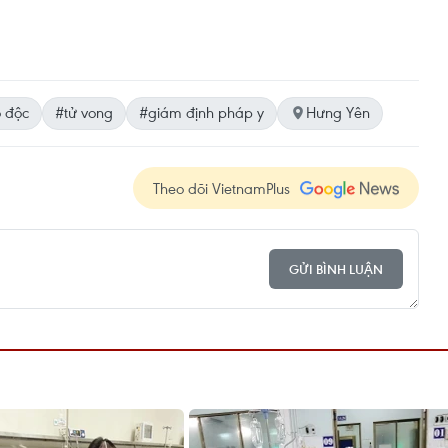
 độc
#tử vong
#giám định pháp y
Hưng Yên
Theo dõi VietnamPlus
GỬI BÌNH LUẬN