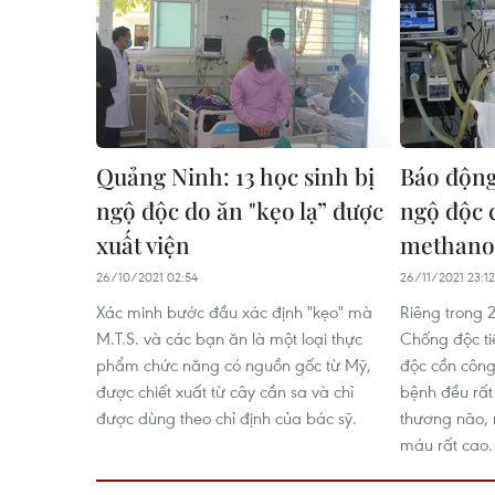
Quảng Ninh: 13 học sinh bị
Báo động
ngộ độc do ăn "kẹo lạ” được
ngộ độc 
xuất viện
methano
26/10/2021 02:54
26/11/2021 23:12
Xác minh bước đầu xác định "kẹo" mà
Riêng trong 2
M.T.S. và các bạn ăn là một loại thực
Chống độc t
phẩm chức năng có nguồn gốc từ Mỹ,
độc cồn công
được chiết xuất từ cây cần sa và chỉ
bệnh đều rất
được dùng theo chỉ định của bác sỹ.
thương não, 
máu rất cao.