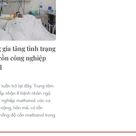
 gia tăng tình trạng
cồn công nghiệp
l
 tuần trở lại đây, Trung tâm
iếp nhận 8 bệnh nhân ngộ
 nghiệp methanol; các ca
 nặng, hôn mê, có tổn
nồng độ cồn methanol trong