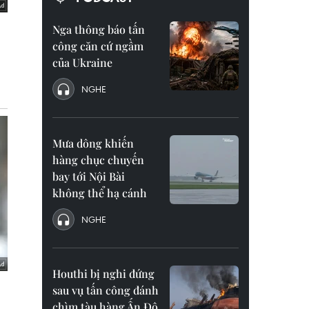
Nga thông báo tấn
công căn cứ ngầm
của Ukraine
NGHE
Mưa dông khiến
hàng chục chuyến
bay tới Nội Bài
không thể hạ cánh
NGHE
Houthi bị nghi đứng
sau vụ tấn công đánh
chìm tàu hàng Ấn Độ