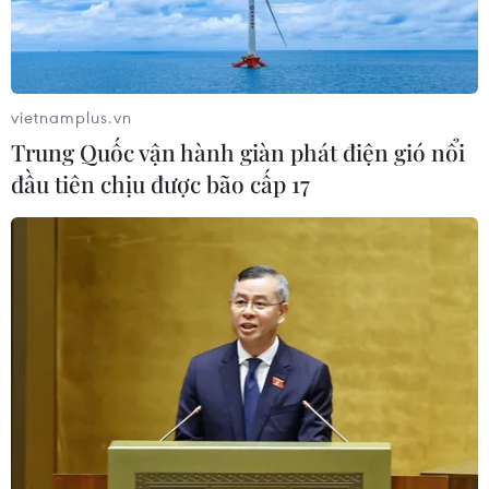
vietnamplus.vn
Trung Quốc vận hành giàn phát điện gió nổi
TIN CÙNG CHUYÊN MỤC
đầu tiên chịu được bão cấp 17
Ngoại giao kinh tế: Kiến tạo hệ sinh
thái đồng hành và thúc đẩy tự chủ
công nghệ
06/08/2026 15:33
Việt Nam tiếp tục là thị trường trọng
điểm của doanh nghiệp thực phẩm
Ba Lan
06/08/2026 14:03