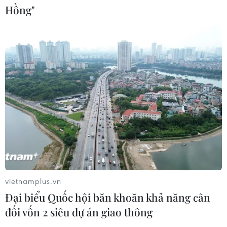
Hồng"
song phương giữa hai nước Việt Nam
và Thái Lan
06/08/2026 06:24
Chủ động nguồn điện phục vụ Hội
nghị cấp cao APEC 2027
06/08/2026 04:31
Doanh nghiệp Trung Quốc đánh giá
cao triển vọng hợp tác cơ giới hóa
nông nghiệp với Việt Nam
vietnamplus.vn
06/08/2026 04:14
Đại biểu Quốc hội băn khoăn khả năng cân
đối vốn 2 siêu dự án giao thông
Thống đốc Fed khuyến nghị tăng lãi