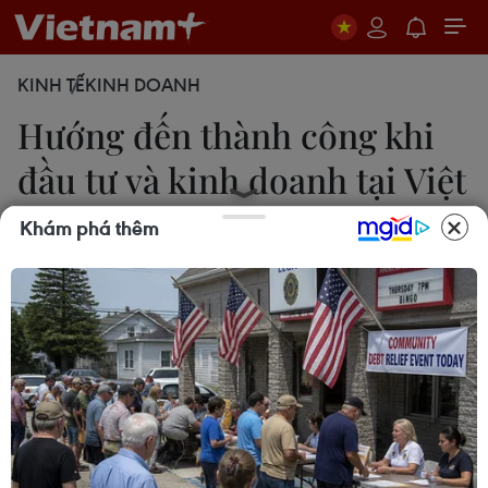
KINH TẾ
KINH DOANH
Hướng đến thành công khi
đầu tư và kinh doanh tại Việt
Nam
Khám phá thêm
Thúy Hiền
07/09/2020 11:30
Chiều 7/9, tại Hà Nội, Bộ Kế hoạch Đầu tư và
Ngân hàng nhà nước Việt Nam phối hợp với Ngân
hàng Standard Chartered tổ chức Hội nghị trực
tuyến với chủ đề “Việt Nam-Ngôi sao đang lên.”