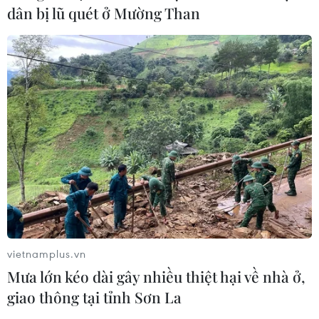
dân bị lũ quét ở Mường Than
vietnamplus.vn
Mưa lớn kéo dài gây nhiều thiệt hại về nhà ở,
giao thông tại tỉnh Sơn La