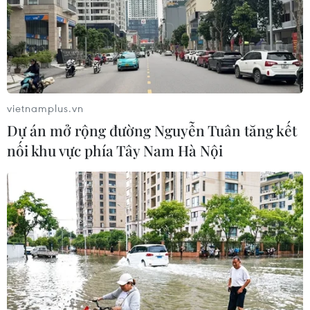
mở cửa nhất thế giới.
vietnamplus.vn
Dự án mở rộng đường Nguyễn Tuân tăng kết
nối khu vực phía Tây Nam Hà Nội
Hiệp định EVFTA mang lại nhiều cơ hội
đầu tư thương mại mới
04/09/2020 22:57