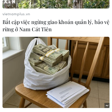
Ngân hàng Standard Chartered tổ chức Hội nghị
trực tuyến với chủ đề “Việt Nam-Ngôi sao đang
vietnamplus.vn
lên.”
Bất cập việc ngừng giao khoán quản lý, bảo vệ
Đây là dịp để cùng nhau chia sẻ về những xu
rừng ở Nam Cát Tiên
hướng đầu tư mới, giải pháp cải cách môi
trường đầu tư của Việt Nam; đồng thời, đưa ra
những đề xuất nhằm nâng cao hiệu quả hợp tác,
hướng đến sự thành công khi đầu tư và kinh
doanh tại Việt Nam.
Phát biểu khai mạc tại hội nghị, Bộ trưởng Bộ
Kế hoạch và Đầu tư Nguyễn Chí Dũng cho biết
trong nhiều năm qua, nhằm tối ưu hóa hiệu quả
đầu tư, nhiều tập đoàn đa quốc gia trên thế giới
đã có quá trình tái cơ cấu đầu tư và định vị lại
chuỗi cung ứng.