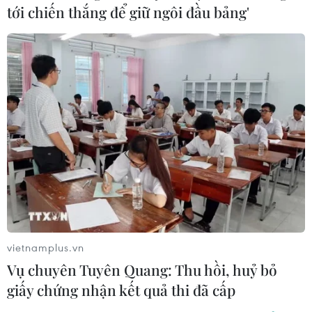
tới chiến thắng để giữ ngôi đầu bảng'
hiện các thủ tục đầu tư một cách thuận lợi./.
(TTXVN/Vietnam+)
vietnamplus.vn
Vụ chuyên Tuyên Quang: Thu hồi, huỷ bỏ
giấy chứng nhận kết quả thi đã cấp
#cải cách môi trường đầu tư
#hội nghị trực tuyến