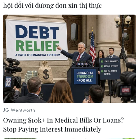
điểm đến đầu tư hấp dẫn và an toàn cho các
hội đối với đương đơn xin thị thực
nhà đầu tư nước ngoài,” Bộ trưởng Nguyễn Chí
Dũng nhấn mạnh.
Với mạng lưới kết nối rộng khắp trên thế giới,
Bộ Kế hoạch và Đầu tư mong muốn Ngân hàng
Standard Chartered tăng cường sự kết nối các
nhà đầu tư, thu hút các tập đoàn đa quốc gia
trên thế giới đến đầu tư tại Việt Nam. Đặc biệt,
cùng với Việt Nam xây dựng các trung tâm, cơ
sở chuyên biệt để đem lại động lực phát triển
kinh tế-xã hội trong thời gian tới như Trung tâm
Đổi mới sáng tạo, Trung tâm Tài chính quốc tế…
JG Wentworth
[75 năm phát triển kinh tế: Việt Nam sẽ hội
Owning $10k+ In Medical Bills Or Loans?
nhập sâu kinh tế toàn cầu]
Stop Paying Interest Immediately
Tại hội nghị, Thống đốc Ngân hàng Nhà nước Lê