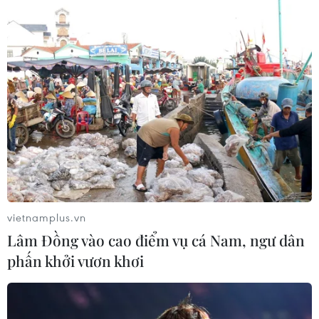
#Standard Chartered
#xung đột thương mại
#dịch COVID-19
#đầu tư nước ngoài
TP. Hà Nội
Theo dõi VietnamPlus
vietnamplus.vn
TIN LIÊN QUAN
Lâm Đồng vào cao điểm vụ cá Nam, ngư dân
phấn khởi vươn khơi