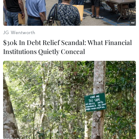
JG Wentworth
$30k In Debt Relief Scandal: What Financial
Institutions Quietly Conceal
Bộ trưởng Bộ Kế hoạch và Đầu tư chủ trì và phát biểu tại hội
nghị. (Ảnh: Danh Lam/TTXVN)
Chiều 7/9, tại Hà Nội, Bộ Kế hoạch Đầu tư và
Ngân hàng nhà nước Việt Nam phối hợp với