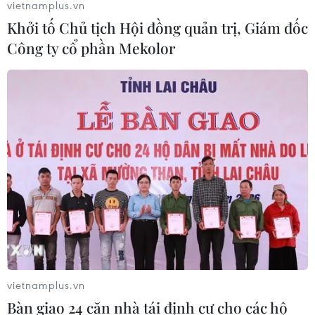
vietnamplus.vn
Khởi tố Chủ tịch Hội đồng quản trị, Giám đốc
Công ty cổ phần Mekolor
'Chính phủ mới ở Nhật Bản sẽ không thay
đổi chính sách với Việt Nam'
07/09/2020 02:51
Chuyên gia của JETRO nói rằng chính phủ mới ở Nhật
Bản sẽ tiếp tục duy trì chính sách đối ngoại với Việt Nam
giống như chính sách dưới thời chính quyền của Thủ
tướng Abe.
vietnamplus.vn
Bàn giao 24 căn nhà tái định cư cho các hộ