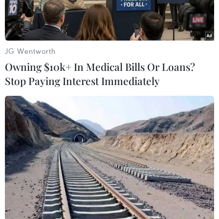
JG Wentworth
Owning $10k+ In Medical Bills Or Loans?
Stop Paying Interest Immediately
Xe tải DAILY. (Nguồn: Yonhap)
Ngày 19/9, tập đoàn Hyundai của Hàn Quốc ra
mắt mẫu xe điện chạy bằng pin nhiên liệu
hydro, là phiên bản sáng tạo của xe tải DAILY
do tập đoàn ôtô IVECO của Italy chế tạo.