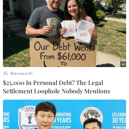
31/08/2022 09:58
Toyota đặt mục tiêu bắt đầu sản xuất pin trong khoảng
thời gian từ năm 2024 đến 2026 với khoản đầu tư
nhằm tăng công suất sản xuất pin tại cả Nhật Bản và
Mỹ lên tới 40GWh.
JG Wentworth
$25,000 In Personal Debt? The Legal
Settlement Loophole Nobody Mentions