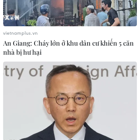
vietnamplus.vn
An Giang: Cháy lớn ở khu dân cư khiến 5 căn
nhà bị hư hại
Jeep sẽ tung ra mẫu SUV điện đầu tiên cho
thị trường châu Âu
09/09/2022 07:42
Jeep đặt mục tiêu chỉ sản xuất xe điện tại châu Âu vào
năm 2030 theo các kế hoạch Dare Forward của công ty
mẹ Stellantis, tập đoàn sở hữu các thương hiệu như
Peugeot, Fiat, Chrysler và Alfa Romeo.