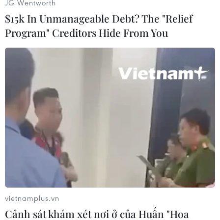
JG Wentworth
Hyundai cho biết hai bên cũng đang cân nhắc
$15k In Unmanageable Debt? The "Relief
khả năng chia sẻ hệ thống điện hóa cho ôtô, các
Program" Creditors Hide From You
công nghệ ôtô liên quan hiện có và các phụ tùng
cũng như cùng mua chung phụ tùng.
Xe eDAILY FCEV nặng 7 tấn có động cơ điện
công suất 140 kilowatt do FPT Industrial chế tạo
theo hệ thống pin nhiên liệu hydro 90 kilowatt
của IVECO và Hyundai. Xe có thể đi được quãng
đường lên 350 km chỉ với một lần sạc./.
(TTXVN/Vietnam+)
vietnamplus.vn
Cảnh sát khám xét nơi ở của Huấn "Hoa