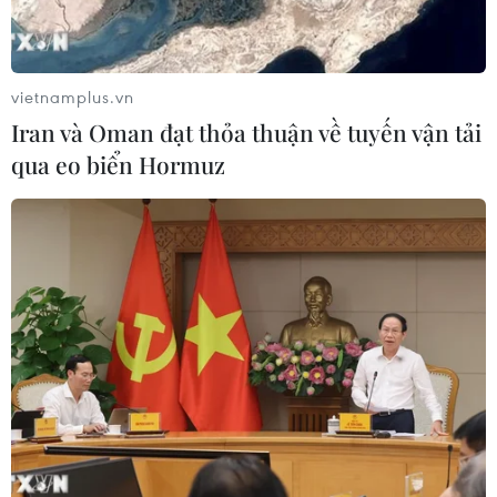
Tesla lên kế hoạch mở rộng sản xuất
và tạo thêm việc làm tại Đức
vietnamplus.vn
20/07/2026 09:10
Iran và Oman đạt thỏa thuận về tuyến vận tải
qua eo biển Hormuz
Báo Indonesia: Việt Nam có lợi thế
trong cuộc đua hút đầu tư xe điện
18/07/2026 13:38
Mỹ buộc Tesla phải sửa lỗi đèn pha
gây chói cho gần 20.000 xe
17/07/2026 05:42