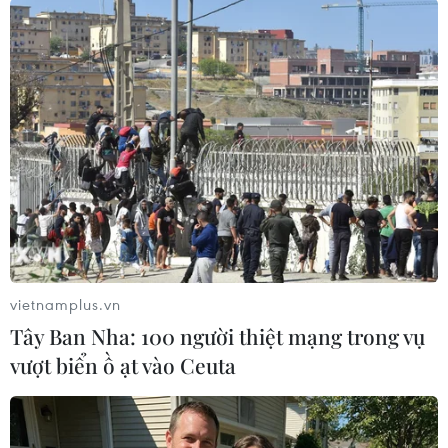
TIN LIÊN QUAN
vietnamplus.vn
Tây Ban Nha: 100 người thiệt mạng trong vụ
vượt biển ồ ạt vào Ceuta
Hãng Toyota đầu tư 730 tỷ yen cho sản
xuất pin xe điện