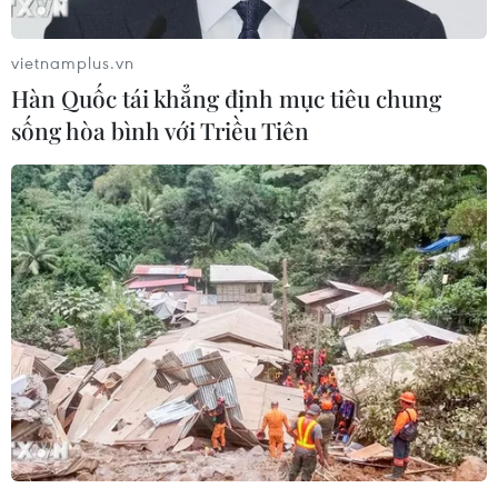
vietnamplus.vn
Hàn Quốc tái khẳng định mục tiêu chung
sống hòa bình với Triều Tiên
BMW hợp tác với CATL, EVE xây dựng
siêu nhà máy sản xuất pin
10/09/2022 12:30