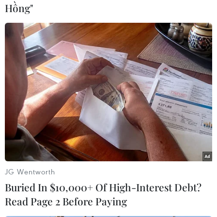
Hồng"
#xe điện
#pin nhiên liệu hydro
#công nghệ ôtô
#thị trường ôtô
Hàn Quốc
JG Wentworth
Theo dõi VietnamPlus
Buried In $10,000+ Of High-Interest Debt?
Read Page 2 Before Paying