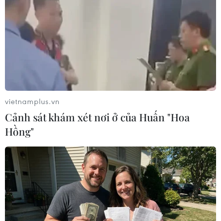
02/11/2023 02:44
Hoàng tử Saudi Arabia cho rằng Trung Quốc và Ấn Độ
có nhu cầu dầu tăng trưởng mạnh mẽ từ đầu năm đến
nay, nhưng sẽ là sai lầm nếu cho rằng nhu cầu của họ
sẽ vẫn ổn định cho dù giá có tăng cao đến đâu.
vietnamplus.vn
Cảnh sát khám xét nơi ở của Huấn "Hoa
Hồng"