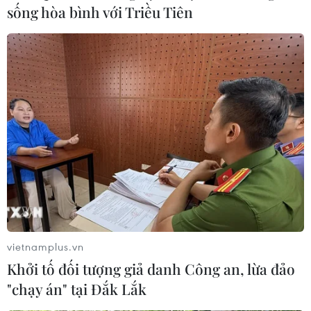
sống hòa bình với Triều Tiên
vietnamplus.vn
Khởi tố đối tượng giả danh Công an, lừa đảo
"chạy án" tại Đắk Lắk