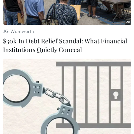
JG Wentworth
$30k In Debt Relief Scandal: What Financial
Institutions Quietly Conceal
Một giếng dầu tại thị trấn Qahtaniyah, tỉnh Hasakah, đông bắc
Syria. (Ảnh: AFP/TTXVN)
Cơ quan Năng lượng Quốc tế (IEA) cho rằng nhu
cầu dầu mỏ thế giới năm 2024 sẽ tăng thấp hơn
so với dự báo sau khi lượng tiêu thụ nhiên liệu