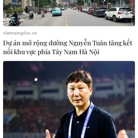
Xăng dầu trong nước đồng loạt giảm,
E10RON95-III xuống còn 22.324
đồng/lít
vietnamplus.vn
06/08/2026 08:07
Dự án mở rộng đường Nguyễn Tuân tăng kết
nối khu vực phía Tây Nam Hà Nội
Cà Mau triển khai đợt cao điểm
chống khai thác IUU
06/08/2026 07:25
Hàn Quốc mở rộng điều tra nghi vấn
thông đồng giá sang ngành hóa dầu
06/08/2026 06:56