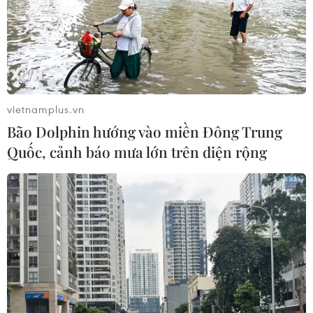
Lâm Đồng vào cao điểm vụ cá Nam,
ngư dân phấn khởi vươn khơi
06/08/2026 09:06
vietnamplus.vn
Bão Dolphin hướng vào miền Đông Trung
Giá dầu tăng khi nhà đầu tư thận
Quốc, cảnh báo mưa lớn trên diện rộng
trọng trước tình hình Trung Đông
06/08/2026 09:03
Giá vàng tăng phiên thứ tư liên tiếp,
chạm mức cao nhất trong 7 tuần
06/08/2026 08:36