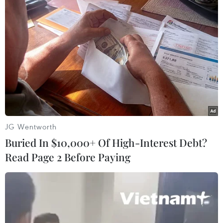
TIN LIÊN QUAN
JG Wentworth
Buried In $10,000+ Of High-Interest Debt?
Read Page 2 Before Paying
Giá dầu cao - 'phép thử' nhu cầu tiêu thụ
của thị trường châu Á