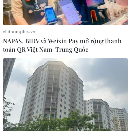
Xem thêm
vietnamplus.vn
NAPAS, BIDV và Weixin Pay mở rộng thanh
toán QR Việt Nam-Trung Quốc
CƠ QUAN CHỦ QUẢN: THÔNG TẤN XÃ VIỆT NAM
Tổng Biên tập: TRẦN TIẾN DUẨN
Phó Tổng Biên tập: NGUYỄN THỊ TÁM, KHÚC THANH
THỦY
Sở hữu trí tuệ
Quy định sử dụng
RSS
Hỗ trợ
Ngôn ngữ
TTXVN