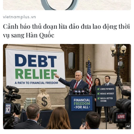
tại các nền kinh tế phát triển giảm trong quý 1
do mùa Đông ôn hòa hơn và số lượng xe chạy
vietnamplus.vn
bằng dầu diesel giảm.
Cảnh báo thủ đoạn lừa đảo đưa lao động thời
Theo IEA, lượng tiêu thụ nhiên liệu trên thế giới
vụ sang Hàn Quốc
năm nay sẽ tăng 1,1 triệu thùng/ngày, thấp hơn
khoảng 140.000 thùng so với con số được đưa ra
trong báo cáo tháng trước. Dự báo, nhu cầu dầu
mỏ toàn cầu năm nay đạt 103 triệu thùng/ngày.
Trung Quốc, nền kinh tế lớn thứ hai thế giới,
được cho là nước dẫn đầu về nhu cầu dầu mỏ
với mức tăng 510.000 thùng/ngày vào năm 2024
và 360.000 thùng/ngày vào năm 2025.
Mặc dù vậy, con số này thấp hơn nhiều so với
mức 1,7 triệu thùng/ngày được ghi nhận vào