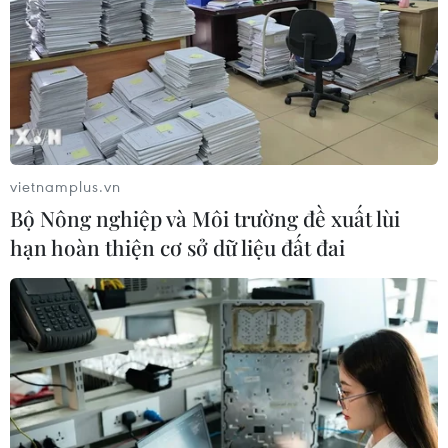
Giáo hoàng Leo XIV ban hành Luật
Cơ bản mới của Vatican
03/08/2026 05:32
vietnamplus.vn
Tòa án Nga lần đầu phán quyết về
Bộ Nông nghiệp và Môi trường đề xuất lùi
bản quyền đối với sản phẩm do AI tạo
hạn hoàn thiện cơ sở dữ liệu đất đai
ra
03/08/2026 04:28
Tây Ban Nha nỗ lực khôi phục trật tự
sau cuộc khủng hoảng chưa từng có
03/08/2026 03:55