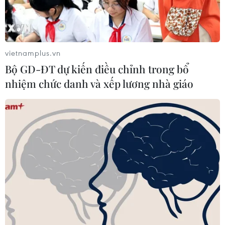
vietnamplus.vn
Bộ GD-ĐT dự kiến điều chỉnh trong bổ
nhiệm chức danh và xếp lương nhà giáo
Đức không có kế hoạch hỗ trợ các khoản
vay chung của EU
11/10/2022 14:53
Một nguồn tin chính phủ Đức bác bỏ một báo cáo truyền
thông nói rằng Thủ tướng Olaf Scholz đã ủng hộ phát
hành nợ chung để giải quyết cuộc khủng hoảng năng
lượng tại khu vực.