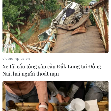
vietnamplus.vn
Xe tải cẩu tông sập cầu Đắk Lung tại Đồng
Nai, hai người thoát nạn