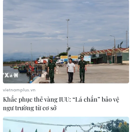
vietnamplus.vn
#khủng hoảng năng lượng
#kinh tế toàn cầu
Khắc phục thẻ vàng IUU: “Lá chắn” bảo vệ
#giá năng lượng
#kinh tế Đức
Đức
ngư trường từ cơ sở