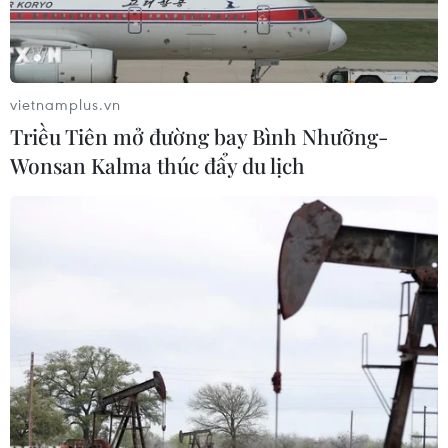
vietnamplus.vn
Triều Tiên mở đường bay Bình Nhưỡng-
Wonsan Kalma thúc đẩy du lịch
Trạm bơm Gascade and Deutsche ReGas cung cấp khí hoá
lỏng cho đường ống dẫn OGE ở Lubmin, Đức. (Ảnh:
AFP/TTXVN)
Phát biểu trên truyền thông Đức ngày 17/10, bà
Gita Gopinath, Phó Tổng giám đốc thứ nhất Quỹ