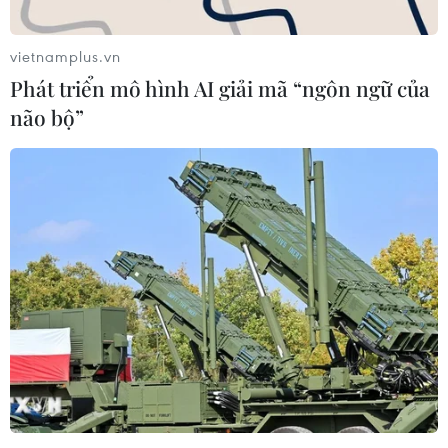
vietnamplus.vn
Phát triển mô hình AI giải mã “ngôn ngữ của
não bộ”
Đức dự báo kinh tế nước này sẽ rơi vào suy
thoái trong năm tới
12/10/2022 15:03