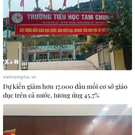
Theo dõi VietnamPlus
TIN LIÊN QUAN
vietnamplus.vn
Dự kiến giảm hơn 17.000 đầu mối cơ sở giáo
dục trên cả nước, tương ứng 45,7%