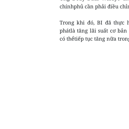
chínhphủ cần phải điều chỉn
Trong khi đó, BI đã thực 
phátlà tăng lãi suất cơ bả
có thểtiếp tục tăng nữa tron