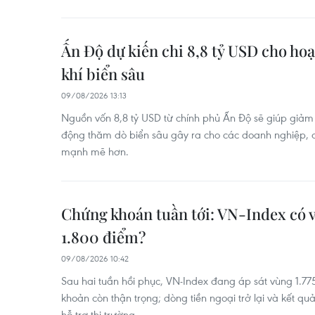
Ấn Độ dự kiến chi 8,8 tỷ USD cho ho
khí biển sâu
09/08/2026 13:13
Nguồn vốn 8,8 tỷ USD từ chính phủ Ấn Độ sẽ giúp giảm t
động thăm dò biển sâu gây ra cho các doanh nghiệp, 
mạnh mẽ hơn.
Chứng khoán tuần tới: VN-Index có 
1.800 điểm?
09/08/2026 10:42
Sau hai tuần hồi phục, VN-Index đang áp sát vùng 1.775
khoản còn thận trọng; dòng tiền ngoại trở lại và kết quả
hỗ trợ thị trường.