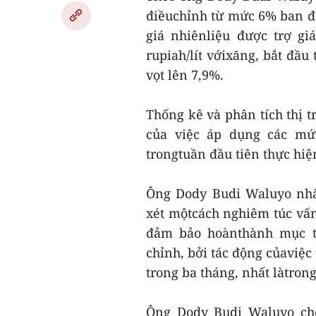
điềuchỉnh từ mức 6% ban đầ
giá nhiênliệu được trợ giá
rupiah/lít vớixăng, bắt đầu
vọt lên 7,9%.
Thống kê và phân tích thị t
của việc áp dụng các mứ
trongtuần đầu tiên thực hiệ
Ông Dody Budi Waluyo nhấ
xét mộtcách nghiêm túc vấn 
đảm bảo hoànthành mục t
chỉnh, bởi tác động củaviệc 
trong ba tháng, nhất làtron
Ông Dody Budi Waluyo cho