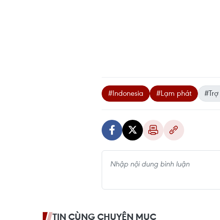
#Indonesia
#Lạm phát
#Trợ
TIN CÙNG CHUYÊN MỤC