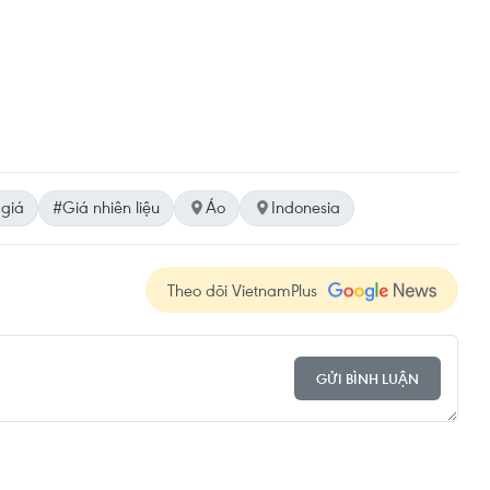
 giá
#Giá nhiên liệu
Áo
Indonesia
Theo dõi VietnamPlus
GỬI BÌNH LUẬN