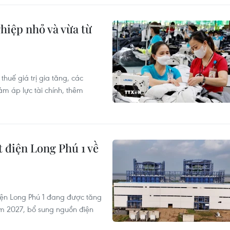
hiệp nhỏ và vừa từ
huế giá trị gia tăng, các
m áp lực tài chính, thêm
 điện Long Phú 1 về
điện Long Phú 1 đang được tăng
ăm 2027, bổ sung nguồn điện