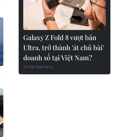
Galaxy Z Fold 8 vượt bản
Ultra, trở thành 'át chủ bài'
doanh số tại Việt Nam?
09/08/2026 04:14