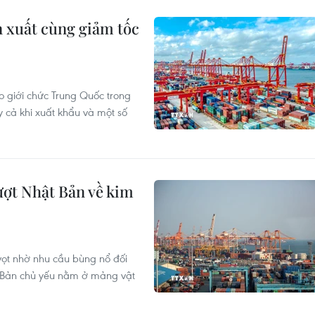
n xuất cùng giảm tốc
o giới chức Trung Quốc trong
cả khi xuất khẩu và một số
ượt Nhật Bản về kim
ọt nhờ nhu cầu bùng nổ đối
t Bản chủ yếu nằm ở mảng vật