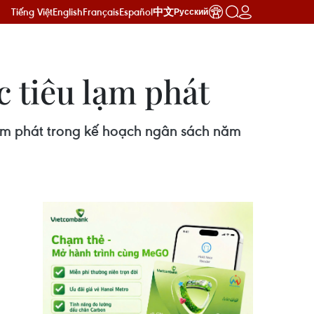
Tiếng Việt
English
Français
Español
中文
Русский
 tiêu lạm phát
ạm phát trong kế hoạch ngân sách năm