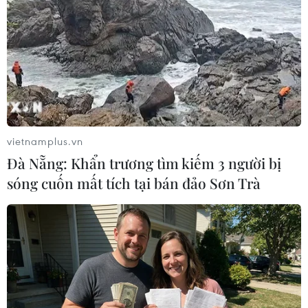
vietnamplus.vn
Đà Nẵng: Khẩn trương tìm kiếm 3 người bị
sóng cuốn mất tích tại bán đảo Sơn Trà
Sáng 22/9: Hà Nội chỉ ghi nhận thêm 1 ca
mắc COVID-19 ở Thanh Xuân
22/09/2021 00:10
Cộng dồn số ca mắc COVID-19 tại Hà Nội trong đợt
dịch 4 (từ ngày 27/4/2021): 3.945 ca; trong đó số mắc
ghi nhận ngoài cộng đồng 1.598 ca.