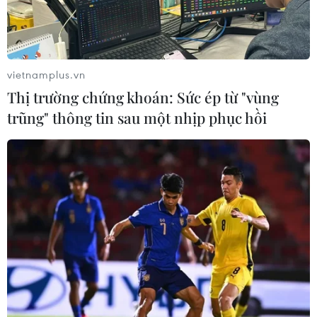
Sau khi phát hiện vụ việc, lực lượng chức năng đã
khoanh vùng chốt Sao Mai; yêu cầu nhân viên y tế, lực
lượng chức năng, người dân ở chốt không được ra
ngoài, truy vết các trường hợp tiếp xúc gần.
vietnamplus.vn
Thị trường chứng khoán: Sức ép từ "vùng
trũng" thông tin sau một nhịp phục hồi