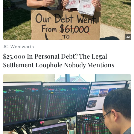
JG Wentworth
$25,000 In Personal Debt? The Legal
Settlement Loophole Nobody Mentions
Kon Tum: Kịp thời ngăn chặn 2 ca mắc
COVID-19 xâm nhập vào địa bàn
21/09/2021 23:18