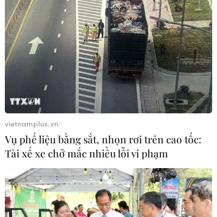
vietnamplus.vn
Vụ phế liệu bằng sắt, nhọn rơi trên cao tốc:
Tài xế xe chở mắc nhiều lỗi vi phạm
TIN CÙNG CHUYÊN MỤC
Cuộc tìm kiếm và vá lại những 'trái