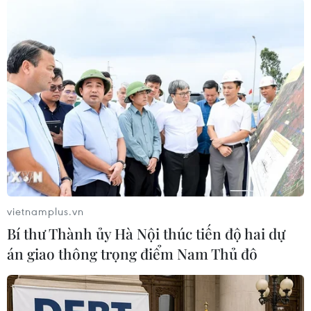
Các địa phương đẩy nhanh tiến độ tiêm
vaccine phòng COVID-19
21/09/2021 06:23
Để sớm đạt mục tiêu miễn dịch cộng đồng, các tỉnh Trà
Vinh, Thái Bình và Nam Đinh đang đẩy nhanh tiến độ
tiêm vaccine phòng COVID-19 cho người dân.
vietnamplus.vn
Bí thư Thành ủy Hà Nội thúc tiến độ hai dự
án giao thông trọng điểm Nam Thủ đô