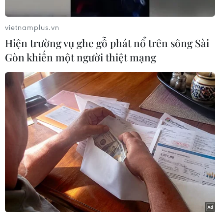
vietnamplus.vn
Hiện trường vụ ghe gỗ phát nổ trên sông Sài
Gòn khiến một người thiệt mạng
#Dịch COVID-19
#Lây nhiễm cộng đồng
#Ca mắc mới
#Giãn cách xã hội
#Cách ly y tế
TP. Hà Nội
Theo dõi VietnamPlus