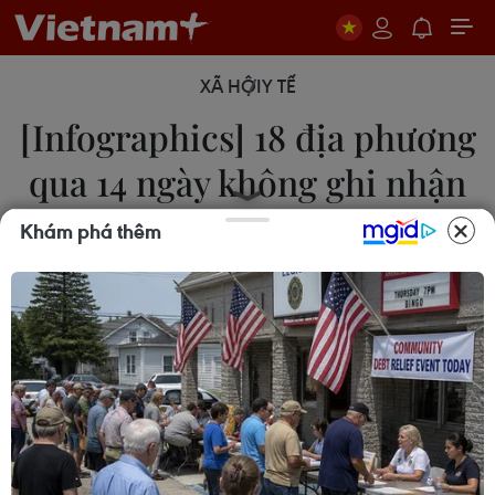
XÃ HỘI
Y TẾ
[Infographics] 18 địa phương
qua 14 ngày không ghi nhận
ca COVID-19
Khám phá thêm
22/09/2021 01:47
Tính hết ngày 21/9, có 18 trong tổng số 62 địa
phương đã qua 14 ngày không ghi nhận ca mắc
mới COVID-19 trong nước.