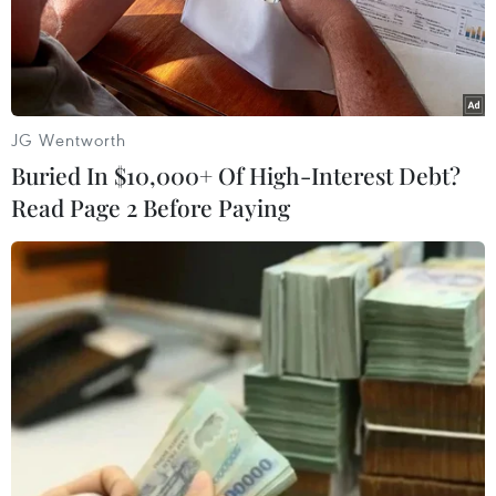
JG Wentworth
Hơn 243,01 triệu liều
Buried In $10,000+ Of High-Interest Debt?
vaccine phòng COVID-19 đã được tiêm tại
Read Page 2 Before Paying
Việt Nam
26/07/2022 13:45
Ngày 25/7, có 204.114 liều vaccine phòng COVID-19
được tiêm; như vậy, tổng số liều vaccine đã được tiêm
tại Việt Nam là 243.012.217 liều; trong đó tiêm cho trẻ từ
5-11 tuổi là 11.395.239 liều.