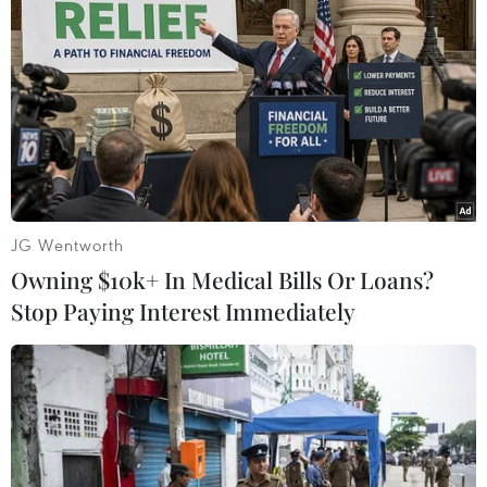
26/07/2022 09:55
Nhằm đảm bảo an toàn, thích ứng linh hoạt trong mọi
diễn biến dịch mới có thể xảy ra theo chỉ đạo của Chính
phủ, Bộ Y tế đã điều chỉnh, làm rõ về cách xác định các
mũi tiêm và thời gian tiêm.
JG Wentworth
Owning $10k+ In Medical Bills Or Loans?
Stop Paying Interest Immediately