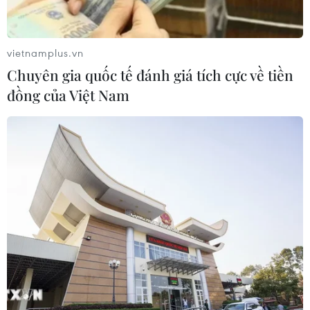
vietnamplus.vn
Chuyên gia quốc tế đánh giá tích cực về tiền
đồng của Việt Nam
Bộ Y tế: Hiện cơ bản gần như cả nước đã là
vùng xanh về dịch COVID-19
27/07/2022 03:06
Trong số trên 10.600 xã phường toàn quốc đánh giá cấp
độ dịch thì đã có đến 90,7% xã phường là vùng xanh
và chỉ có 7,8% xã, phường là vùng vàng. Số xã vùng