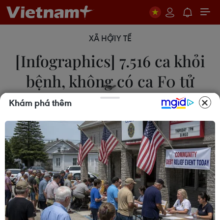
XÃ HỘI
Y TẾ
[Infographics] 7.516 ca khỏi
bệnh, không có ca F0 tử
vong ngày 27/7
Khám phá thêm
27/07/2022 11:44
Theo bản tin phòng chống dịch COVID-19, ngày
27/7, Việt Nam có 1.761 ca mắc mới COVID-19,
7.516 ca khỏi bệnh, không có ca F0 tử vong; trong
ngày 26/7, có 381.067 liều vaccine phòng COVID-
19 được tiêm.