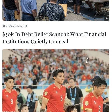
JG Wentworth
$30k In Debt Relief Scandal: What Financial
Institutions Quietly Conceal