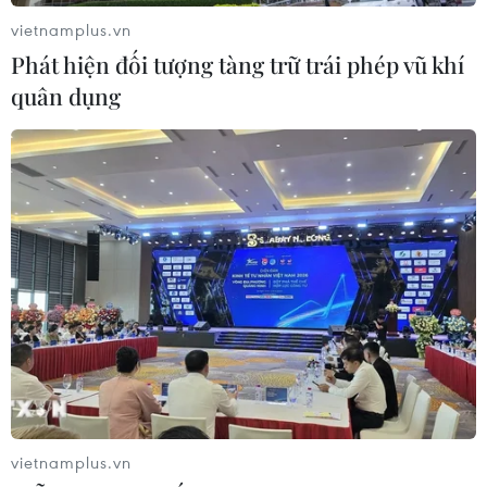
cam, đỏ hiện chỉ chiếm 1,5%.
vietnamplus.vn
Phát hiện đối tượng tàng trữ trái phép vũ khí
quân dụng
Ngày 27/7: Số ca mắc mới COVID-19 tăng
vọt lên lên 1.761 ca
vietnamplus.vn
27/07/2022 11:17