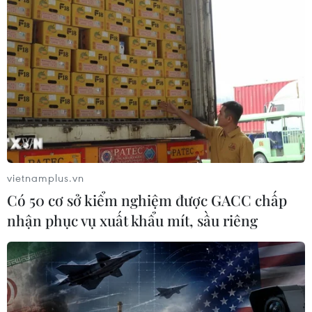
vietnamplus.vn
Có 50 cơ sở kiểm nghiệm được GACC chấp
nhận phục vụ xuất khẩu mít, sầu riêng