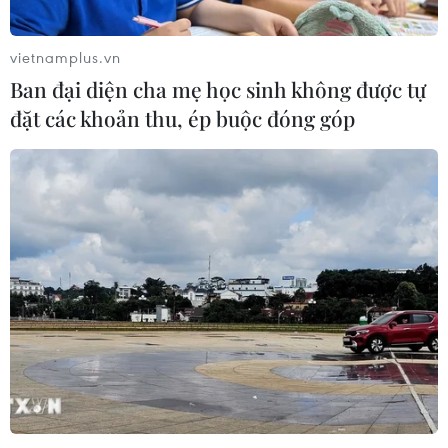
Ca vi phẫu ghép da đầu hiếm gặp
giúp bé gái phục hồi sau 10 năm
vietnamplus.vn
06/08/2026 07:15
Ban đại diện cha mẹ học sinh không được tự
đặt các khoản thu, ép buộc đóng góp
Hà Nội: Kiểm tra, xác minh liên quan
đến sản phẩm giảm cân dạng bút
tiêm
06/08/2026 07:05
Người dân không sử dụng sản phẩm
giảm cân không rõ nguồn gốc, chưa
được cấp phép
06/08/2026 04:22
Công nghệ Robot Da Vinci