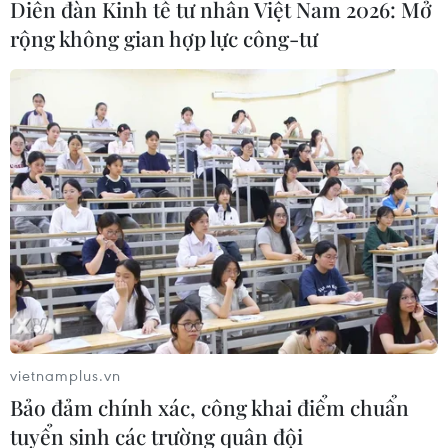
Diễn đàn Kinh tế tư nhân Việt Nam 2026: Mở
Bản tin phòng chống dịch COVID-19 của Bộ Y tế ngày
rộng không gian hợp lực công-tư
27/7 cho biết ca COVID-19 mới tăng lên 1.761 - cao hơn
ngày trước đó 301 ca. Sở Y tế Quảng Trị cũng đăng ký
bổ sung thêm 911 ca.
vietnamplus.vn
Bảo đảm chính xác, công khai điểm chuẩn
tuyển sinh các trường quân đội