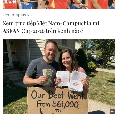
vietnamplus.vn
Xem trực tiếp Việt Nam-Campuchia tại
ASEAN Cup 2026 trên kênh nào?
(Nhấp chuột để xem kích thước chuẩn)
Bản tin phòng chống dịch COVID-19 ngày 27/7
của Bộ Y tế cho biết có 1.761 ca mắc mới COVID-
19, 7.516 ca khỏi bệnh, không có ca F0 tử vong;