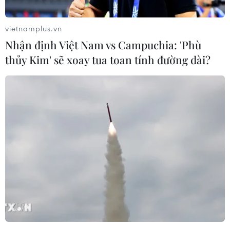
vietnamplus.vn
Nhận định Việt Nam vs Campuchia: 'Phù
thủy Kim' sẽ xoay tua toan tính đường dài?
#Giá dầu
#Thị trường thế giới
#Sản lượng dầu
#Nhu cầu dầu
#Giá dầu WTI
Theo dõi VietnamPlus
TIN LIÊN QUAN