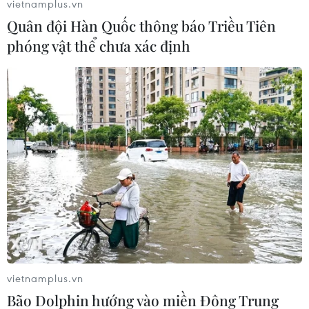
vietnamplus.vn
Quân đội Hàn Quốc thông báo Triều Tiên
phóng vật thể chưa xác định
Giá dầu trên thị trường thế giới ghi nhận
tuần đi xuống
03/09/2022 08:43
vietnamplus.vn
OPEC+ dự kiến nhóm họp vào ngày 5/9 trong bối cảnh
Bão Dolphin hướng vào miền Đông Trung
nhu cầu dầu mỏ được dự báo sẽ sụt giảm mặc dù nhà