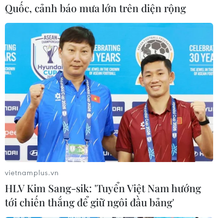
Quốc, cảnh báo mưa lớn trên diện rộng
sản xuất hàng đầu là Saudi Arabia cho biết nguồn cung
vẫn còn khan hiếm.
vietnamplus.vn
HLV Kim Sang-sik: 'Tuyển Việt Nam hướng
tới chiến thắng để giữ ngôi đầu bảng'
Cơ chế áp trần giá dầu Nga nhập khẩu của