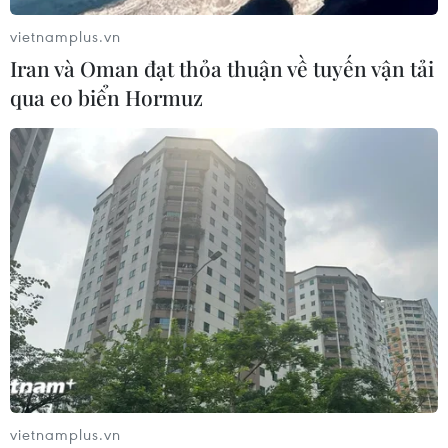
06/08/2026 03:33
vietnamplus.vn
Iran và Oman đạt thỏa thuận về tuyến vận tải
qua eo biển Hormuz
Làm giàu từ cây na ở vùng cao tại
Ninh Bình
06/08/2026 02:50
Mỹ chuẩn bị áp thuế 15% nguyên liệu
then chốt sản xuất pin mặt trời
06/08/2026 02:12
Giá vàng trong nước tiếp tục tăng,
SJC lên ngưỡng 143,3 triệu đồng mỗi
vietnamplus.vn