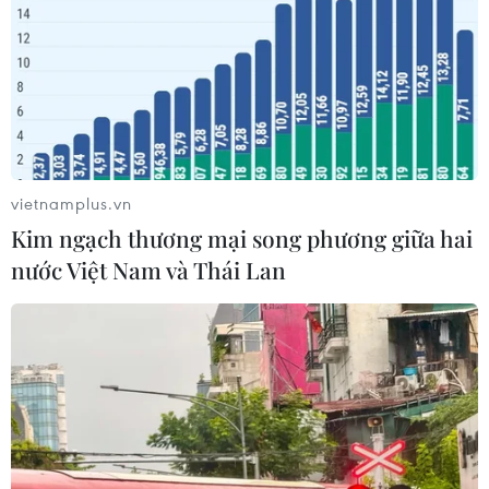
Nghị quyết 10-NQ/TW: Kiến tạo hệ
sinh thái đầu tư hấp dẫn doanh
nghiệp FDI
05/08/2026 03:59
Xem thêm
vietnamplus.vn
Kim ngạch thương mại song phương giữa hai
nước Việt Nam và Thái Lan
CƠ QUAN CHỦ QUẢN: THÔNG TẤN XÃ VIỆT NAM
Tổng Biên tập: TRẦN TIẾN DUẨN
Phó Tổng Biên tập: NGUYỄN THỊ TÁM, KHÚC THANH
THỦY