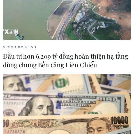
vietnamplus.vn
Đầu tư hơn 6.209 tỷ đồng hoàn thiện hạ tầng
dùng chung Bến cảng Liên Chiểu
Lo ngại về lãi suất tăng thêm, giá dầu thế
giới giảm trong phiên 6/9​
07/09/2022 01:52
Khép phiên 6/9, giá dầu Brent biển Bắc giảm 2,92
USD/thùng (3%) xuống 92,83 USD/thùng, còn giá dầu
thô ngọt nhẹ của Mỹ (WTI) giao dịch ở mức 86,88