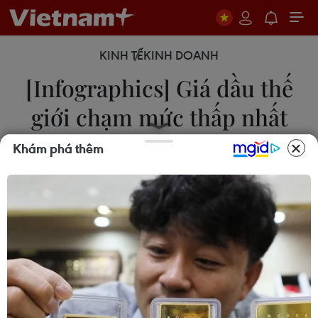
KINH TẾ
KINH DOANH
[Infographics] Giá dầu thế
giới chạm mức thấp nhất
trong hơn 7 tháng
Khám phá thêm
08/09/2022 08:49
Chốt phiên giao dịch ngày 7/9/2022, giá dầu trên
thị trường thế giới giảm trên 5% xuống mức thấp
nhất kể từ giữa tháng 1/2022.