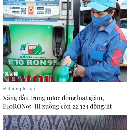
G7 có thể phản tác dụng
04/09/2022 07:59
Chuyên gia đánh giá động thái G7 áp trần giá dầu
nhập khẩu của Nga đã làm dấy lên lo ngại về sự suy
giảm nguồn cung toàn cầu và thúc đẩy một đợt tăng
giá mới của “vàng đen.”
vietnamplus.vn
Xăng dầu trong nước đồng loạt giảm,
E10RON95-III xuống còn 22.324 đồng/lít