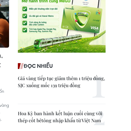
h,
g
ĐỌC NHIỀU
Giá vàng tiếp tục giảm thêm 1 triệu đồng,
SJC xuống mốc 139 triệu đồng
 ổn
 vàng
h
Hoa Kỳ ban hành kết luận cuối cùng với
.
thép cốt bêtông nhập khẩu từ Việt Nam