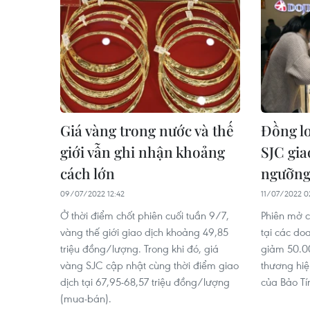
Giá vàng trong nước và thế
Đồng lo
giới vẫn ghi nhận khoảng
SJC gia
cách lớn
ngưỡng 
09/07/2022 12:42
11/07/2022 0
Ở thời điểm chốt phiên cuối tuần 9/7,
Phiên mở c
vàng thế giới giao dịch khoảng 49,85
tại các do
triệu đồng/lượng. Trong khi đó, giá
giảm 50.00
vàng SJC cập nhật cùng thời điểm giao
thương hi
dịch tại 67,95-68,57 triệu đồng/lượng
của Bảo Tí
(mua-bán).