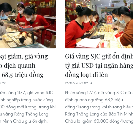
ạt giảm, giá vàng
Giá vàng SJC giữ ổn địn
o dịch quanh
tỷ giá USD tại ngân hàn
68,5 triệu đồng
đồng loạt đi lên
2:22
12/07/2022 02:34
ửa sáng 11/7, giá vàng SJC
Phiên sáng 12/7, giá vàng SJC giữ
anh nghiệp trong nước cùng
định quanh ngưỡng 68,2 triệu
0 đồng mỗi lượng, trong khi
đồng/lượng trong khi thương hiệu
ệu vàng Rồng Thăng Long
Rồng Thăng Long của Bảo Tín Min
n Minh Châu giữ ổn định.
Châu lại giảm 60.000 đồng/lượng