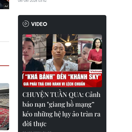
08/08/2026 03:52
VIDEO
CHUYỆN TUẦN QUA: Cảnh
báo nạn "giang hồ mạng”
kéo những hệ lụy ảo tràn ra
đời thực