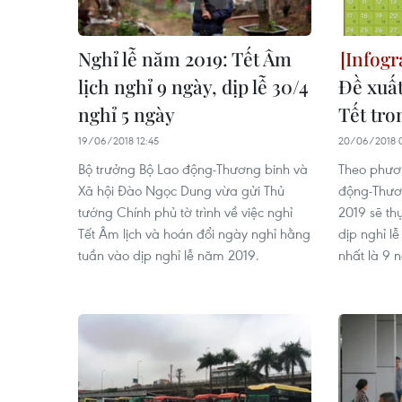
Nghỉ lễ năm 2019: Tết Âm
lịch nghỉ 9 ngày, dịp lễ 30/4
Đề xuất
nghỉ 5 ngày
Tết tr
19/06/2018 12:45
20/06/2018 
Bộ trưởng Bộ Lao động-Thương binh và
Theo phươ
Xã hội Đào Ngọc Dung vừa gửi Thủ
động-Thươn
tướng Chính phủ tờ trình về việc nghỉ
2019 sẽ th
Tết Âm lịch và hoán đổi ngày nghỉ hằng
dịp nghỉ lễ
tuần vào dịp nghỉ lễ năm 2019.
nhất là 9 