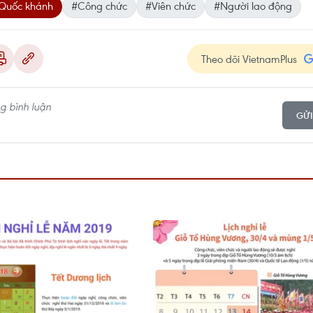
Quốc khánh
#Công chức
#Viên chức
#Người lao động
Theo dõi VietnamPlus
GỬI