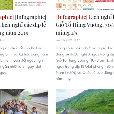
[Infographic]
Lịch nghỉ 
 lịch nghỉ các dịp lễ
Giỗ Tổ Hùng Vương, 30/
ong năm 2019
mùng 1/5
02:30
26/03/2019 03:47
ng án đề xuất của Bộ Lao
Công chức, viên chức và người lao
g binh và Xã hội, trong năm
động sẽ được nghỉ 3 ngày trong dị
ực hiện hoán đổi ngày nghỉ,
Giỗ Tổ Hùng Vương (10/3 âm lịch)
 ngắn nhất là 3 ngày, dài
ngày trong dịp lễ Giải phóng miền
ngày.
Nam (30/4) và Quốc tế Lao động 
năm nay.