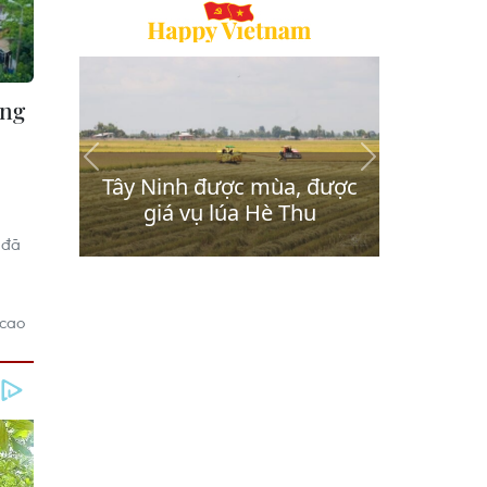
àng
 đã
 cao