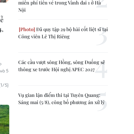
miễn phí tiền vé trong Vành đai 1 ở Hà
Nội
lễ
4,
Đã quy tập 29 bộ hài cốt liệt sĩ tại
Công viên Lê Thị Riêng
Các cầu vượt sông Hồng, sông Đuống sẽ
p
thông xe trước Hội nghị APEC 2027
 và 5
(1/5)
Vụ gian lận điểm thi tại Tuyên Quang:
Sáng mai (5/8), công bố phương án xử lý