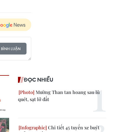
 BÌNH LUẬN
ĐỌC NHIỀU
Mường Than tan hoang sau lũ
quét, sạt lở đất
Chi tiết 45 tuyến xe buýt