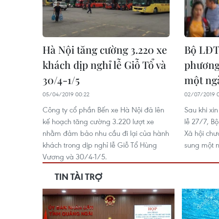
Hà Nội tăng cường 3.220 xe
Bộ LĐT
khách dịp nghỉ lễ Giỗ Tổ và
phương
30/4-1/5
một ngà
05/04/2019 00:22
02/07/2019 0
Công ty cổ phần Bến xe Hà Nội đã lên
Sau khi xi
kế hoạch tăng cường 3.220 lượt xe
lễ 27/7, B
nhằm đảm bảo nhu cầu đi lại của hành
Xã hội chư
khách trong dịp nghỉ lễ Giỗ Tổ Hùng
sung một n
Vương và 30/4-1/5.