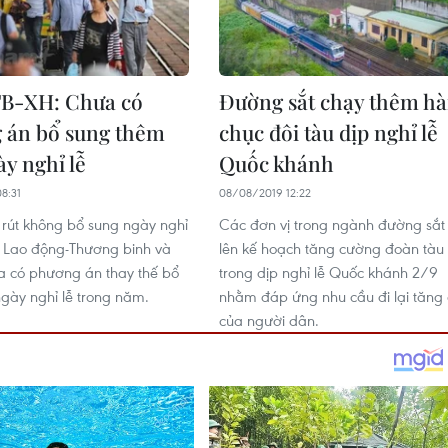
B-XH: Chưa có
Đường sắt chạy thêm h
 án bổ sung thêm
chục đôi tàu dịp nghỉ lễ
y nghỉ lễ
Quốc khánh
8:31
08/08/2019 12:22
n rút không bổ sung ngày nghỉ
Các đơn vị trong ngành đường sắt
ộ Lao động-Thương binh và
lên kế hoạch tăng cường đoàn tàu
a có phương án thay thế bổ
trong dịp nghỉ lễ Quốc khánh 2/9
gày nghỉ lễ trong năm.
nhằm đáp ứng nhu cầu đi lại tăng
của người dân.