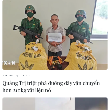
vietnamplus.vn
Quảng Trị triệt phá đường dây vận chuyển
hơn 210kg vật liệu nổ