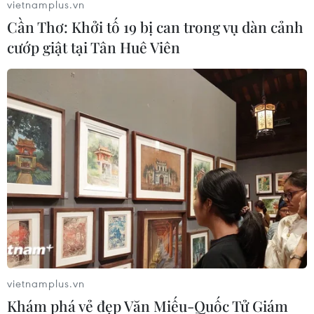
vietnamplus.vn
Cần Thơ: Khởi tố 19 bị can trong vụ dàn cảnh
cướp giật tại Tân Huê Viên
vietnamplus.vn
Khám phá vẻ đẹp Văn Miếu-Quốc Tử Giám