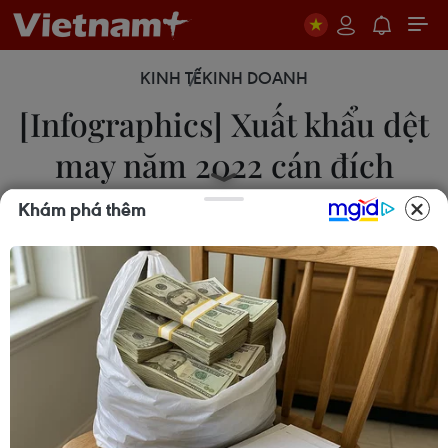
KINH TẾ
KINH DOANH
[Infographics] Xuất khẩu dệt
may năm 2022 cán đích
ngoạn mục
Khám phá thêm
20/12/2022 03:34
Xuất khẩu dệt may của Việt Nam trong năm 2022
cán đích ngoạn mục khi vượt qua những khó khăn,
thách thức, đạt mục tiêu 44 tỷ USD đã đề ra, tăng
8,8% so với năm 2021.