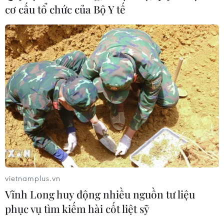
Phép thử sức chống chịu của kinh tế
cơ cấu tổ chức của Bộ Y tế
ASEAN
07/08/2026 12:35
Thuế polysilicon: Doanh nghiệp Hàn
Quốc tại Mỹ có lợi thế
07/08/2026 12:17
Tầm nhìn bán dẫn của Malaysia: Đi
từ thế mạnh sẵn có lên nấc thang giá
trị cao
vietnamplus.vn
07/08/2026 11:51
Vĩnh Long huy động nhiều nguồn tư liệu
phục vụ tìm kiếm hài cốt liệt sỹ
Đồng Nai cần chuyển dịch thu hút