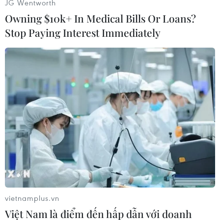
JG Wentworth
Owning $10k+ In Medical Bills Or Loans?
Stop Paying Interest Immediately
TIN LIÊN QUAN
Xuất khẩu khả quan nhưng dệt may vẫn
vietnamplus.vn
Việt Nam là điểm đến hấp dẫn với doanh
còn nhiều thách thức