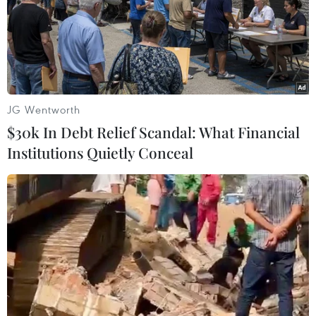
JG Wentworth
$30k In Debt Relief Scandal: What Financial
Institutions Quietly Conceal
Áp lực lạm phát, DN dệt may tìm cách ứng
phó khi đơn hàng sụt giảm
06/10/2022 01:20