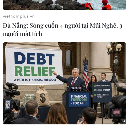
vietnamplus.vn
Đà Nẵng: Sóng cuốn 4 người tại Mũi Nghê, 3
người mất tích
# Xuất khẩu dệt may
#Thị trường xuất khẩu
#Hiệp định thương mại tự do
#Kim ngạch xuất khẩu
TP. Hà Nội
Theo dõi VietnamPlus