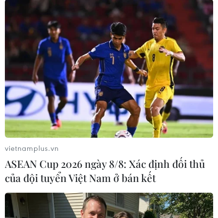
Đối mặt nhiều khó khăn, xuất khẩu dệt
may vẫn 'nhắm' đích 43 tỷ USD
21/07/2022 05:18
Theo ông Vũ Đức Giang, Chủ tịch Hiệp hội Dệt may Việt
Nam, trong nửa cuối năm, kỳ vọng xuất khẩu dệt may
sẽ đạt từ 20-21 tỷ USD, đưa tổng trị giá xuất khẩu dệt
may cả năm lên 42-43 tỷ USD.
vietnamplus.vn
ASEAN Cup 2026 ngày 8/8: Xác định đối thủ
của đội tuyển Việt Nam ở bán kết