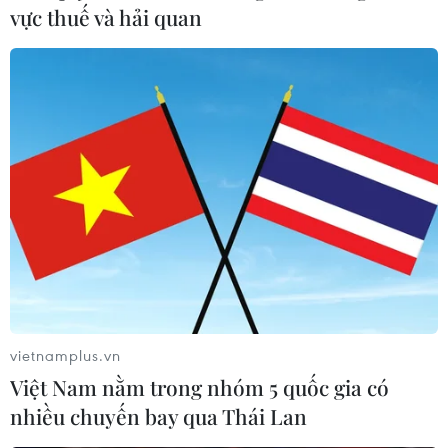
vực thuế và hải quan
Tổng thống Iran muốn trao đổi các tàu
chở dầu với Anh
24/07/2019 23:32
Tổng thống Rouhani khẳng định Iran "không muốn căng
thẳng," song nếu các bên tuân thủ các quy định hiện
hành, trong đó có cả ở eo biển Gibralta, nước Anh sẽ
nhận được “câu trả lời phù hợp từ Iran."
vietnamplus.vn
Việt Nam nằm trong nhóm 5 quốc gia có
nhiều chuyến bay qua Thái Lan