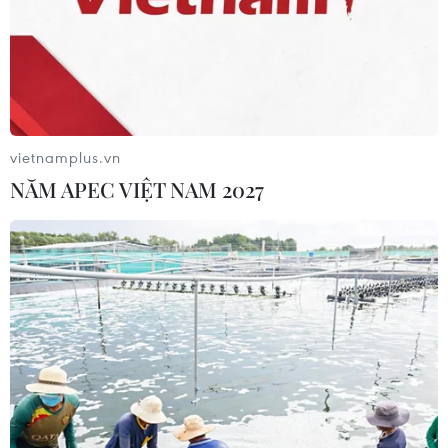
Israel và Liban không đạt tiến triển
trong ngày đàm phán đầu tiên
05/08/2026 15:01
vietnamplus.vn
Xung đột tại Trung Đông: Tàu hàng
NĂM APEC VIỆT NAM 2027
Ấn Độ bị đánh chìm trên Biển Đỏ
05/08/2026 04:40
Israel phát triển xét nghiệm máu đơn
giản giúp phát hiện sớm ung thư
phổi
05/08/2026 03:42