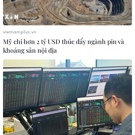
vietnamplus.vn
Mỹ chi hơn 2 tỷ USD thúc đẩy ngành pin và
khoáng sản nội địa
Iran khẳng định không muốn căng thẳng
với các nước châu Âu
24/07/2019 10:46