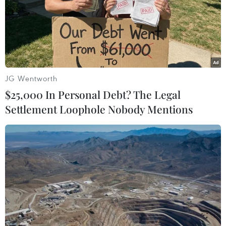
JG Wentworth
$25,000 In Personal Debt? The Legal
Settlement Loophole Nobody Mentions
Anh cử nhà hòa giải tới Iran đàm phán trả
tự do cho tàu Stena Impero
24/07/2019 09:32
Trong một tuyên bố ngày 24/7, đơn vị khai thác tàu chở
dầu Stena Impero, công ty Stena Bulk (có trụ sở ở Thụy
Điển) cho biết toàn bộ 23 thủy thủ trên tàu này vẫn đang
an toàn và mạnh khỏe.