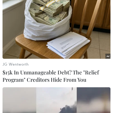
"Grace 1" của Iran với lý do tàu này vi phạm các
trừng phạt của Liên minh châu Âu (EU) đối với
Syria./.
(TTXVN/Vietnam+)
JG Wentworth
$15k In Unmanageable Debt? The "Relief
Program" Creditors Hide From You