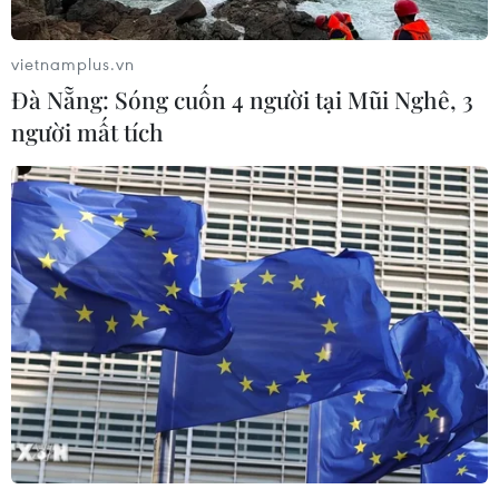
vietnamplus.vn
Đà Nẵng: Sóng cuốn 4 người tại Mũi Nghê, 3
người mất tích