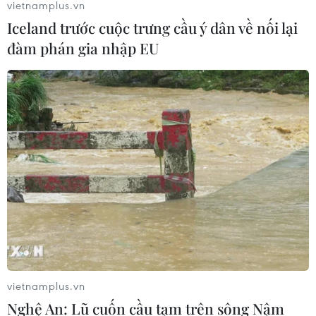
vietnamplus.vn
Iceland trước cuộc trưng cầu ý dân về nối lại
đàm phán gia nhập EU
TIN CÙNG CHUYÊN MỤC
Mỹ có đang chuẩn bị một
chiến lược mới nhằm vào Iran?
07/08/2026 10:08
Mỹ can thiệp khẩn cấp, ngăn
vietnamplus.vn
Israel mở rộng đòn trừng phạt
Nghệ An: Lũ cuốn cầu tạm trên sông Nậm