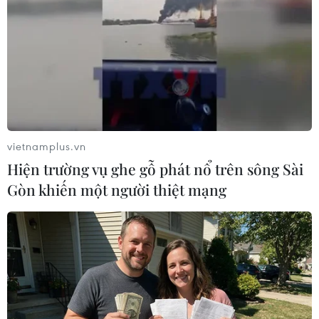
#stena impero
#grace 1
#tàu chở dầu
#vùng lãnh thổ Gibraltar
#bắt giữ tàu chở dầu
Anh
Iran
vietnamplus.vn
Theo dõi VietnamPlus
Hiện trường vụ ghe gỗ phát nổ trên sông Sài
Gòn khiến một người thiệt mạng
TIN LIÊN QUAN