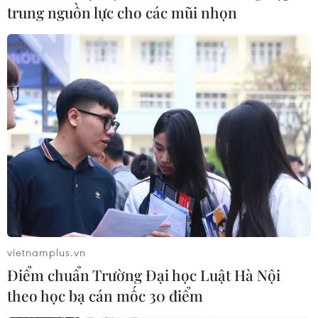
trung nguồn lực cho các mũi nhọn
Dải Gaza rung chuyển với 250 cuộc không kích của
Israel chỉ trong 2 ngày, giữa lúc đàm phán ngừng bắn
có nguy cơ đổ vỡ liên quan đến điều khoản yêu cầu
quân đội Israel rút khỏi Gaza.
vietnamplus.vn
Điểm chuẩn Trường Đại học Luật Hà Nội
theo học bạ cán mốc 30 điểm