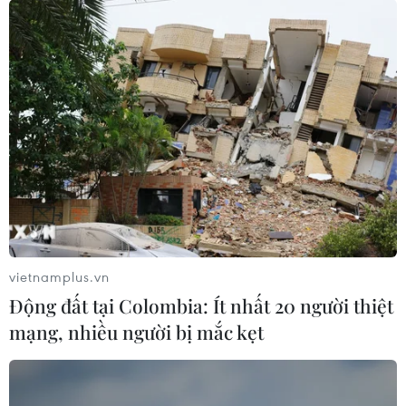
Israel nêu điều kiện để đàm phán ngừng
bắn vĩnh viễn tại Dải Gaza
10/07/2025 23:08
Thủ tướng Israel Netanyahu tuyên bố chỉ đàm phán
ngừng bắn vĩnh viễn tại Gaza nếu Hamas giải giáp,
Gaza được phi quân sự hóa và lực lượng này không
nắm giữ bất kỳ năng lực quản lý hay quân sự nào nữa.
vietnamplus.vn
Động đất tại Colombia: Ít nhất 20 người thiệt
mạng, nhiều người bị mắc kẹt