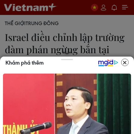
THẾ GIỚI
TRUNG ĐÔNG
Israel điều chỉnh lập trường
đàm phán ngừng bắn tại
Gaza
Khám phá thêm
15/07/2025 00:36
Israel đã nộp một loạt bản đồ mới cho các nhà
trung gian hòa giải tại Qatar, trong đó dự kiến sẽ
giảm thêm sự hiện diện bên trong Gaza trong
khuôn khổ đề xuất ngừng bắn 60 ngày đang được
thảo luận.