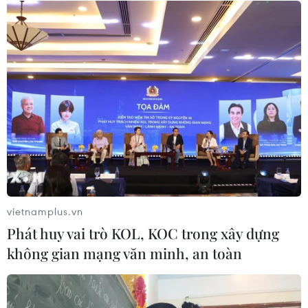
05/08/2026 15:01
Xung đột tại Trung Đông: Tàu hàng
Ấn Độ bị đánh chìm trên Biển Đỏ
05/08/2026 04:40
Israel phát triển xét nghiệm máu đơn
giản giúp phát hiện sớm ung thư
phổi
vietnamplus.vn
05/08/2026 03:42
Phát huy vai trò KOL, KOC trong xây dựng
không gian mạng văn minh, an toàn
Italy có thể tham gia cơ chế xác minh
giải giáp Hezbollah tại Nam Liban
04/08/2026 22:42