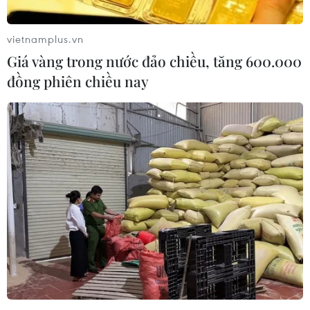
Xung đột Hamas-Israel: Ai Cập kêu gọi các bên
tuân thủ kế hoạch hòa bình Gaza
vietnamplus.vn
Giá vàng trong nước đảo chiều, tăng 600.000
Xung đột tại Trung Đông: Israel bác kế hoạch
đồng phiên chiều nay
giải giáp Hamas tại Dải Gaza
Xung đột Israel-Hamas: Ít nhất 300 trẻ em thiệt
mạng trong 300 ngày qua
Xung đột Hamas-Israel: Israel chưa chấp thuận
kế hoạch về Dải Gaza
Israel và Hội đồng Hòa bình thảo luận giải giáp
vũ khí tại Gaza