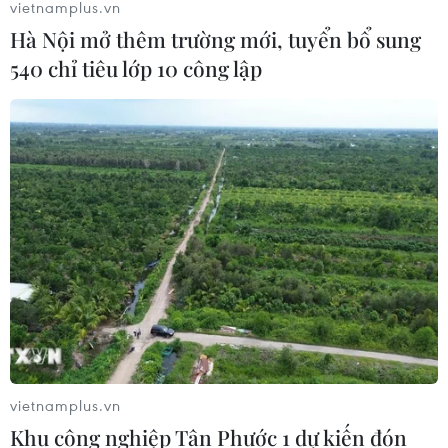
vietnamplus.vn
Hà Nội mở thêm trường mới, tuyển bổ sung
540 chỉ tiêu lớp 10 công lập
vietnamplus.vn
Khu công nghiệp Tân Phước 1 dự kiến đón