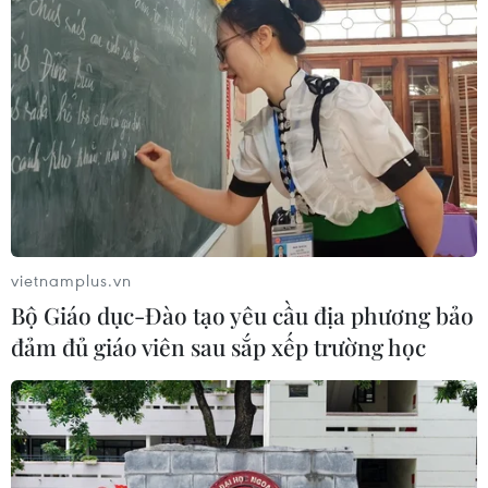
Xem thêm
CƠ QUAN CHỦ QUẢN: THÔNG TẤN XÃ VIỆT NAM
vietnamplus.vn
Tổng Biên tập: TRẦN TIẾN DUẨN
Bộ Giáo dục-Đào tạo yêu cầu địa phương bảo
Phó Tổng Biên tập: NGUYỄN THỊ TÁM, KHÚC THANH
đảm đủ giáo viên sau sắp xếp trường học
THỦY
Sở hữu trí tuệ
Quy định sử dụng
RSS
Hỗ trợ