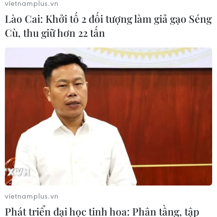
vietnamplus.vn
Lào Cai: Khởi tố 2 đối tượng làm giả gạo Séng
TIN LIÊN QUAN
Cù, thu giữ hơn 22 tấn
Israel dồn dập tấn công Dải Gaza,
đàm phán ngừng bắn bên bờ sụp đổ
vietnamplus.vn
Phát triển đại học tinh hoa: Phân tầng, tập
13/07/2025 08:09