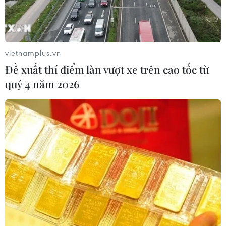
vietnamplus.vn
Đề xuất thí điểm làn vượt xe trên cao tốc từ
quý 4 năm 2026
#Gaza
#Israel
#Ngừng bắn
Israel
Theo dõi VietnamPlus
XUNG ĐỘT ISRAEL-HAMAS