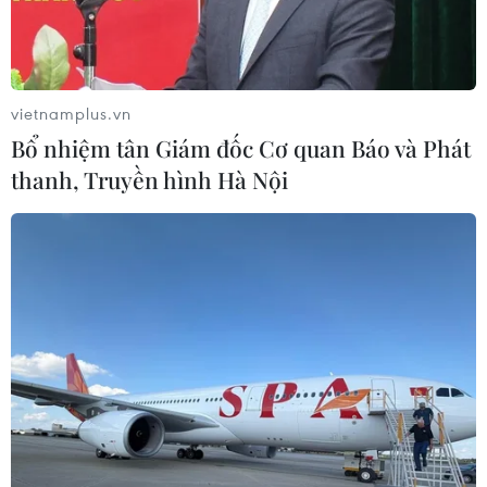
vietnamplus.vn
Bổ nhiệm tân Giám đốc Cơ quan Báo và Phát
thanh, Truyền hình Hà Nội
Binh sỹ Israel được triển khai tại Dải Gaza. (Ảnh: THX/TTXVN)
Theo báo Times of Israel ngày 14/7 (giờ địa
phương), Israel đã nộp một loạt bản đồ mới cho
các nhà trung gian hòa giải tại Qatar, trong đó
dự kiến sẽ giảm thêm sự hiện diện của nước
này bên trong Gaza trong khuôn khổ đề xuất