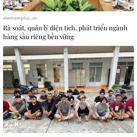
Iran và Oman thống nhất mở lại eo
biển Hormuz trong 60 ngày
vietnamplus.vn
06/08/2026 12:25
Rà soát, quản lý diện tích, phát triển ngành
hàng sầu riêng bền vững
Israel thử nghiệm tên lửa Arrow giữa
lúc căng thẳng khu vực leo thang
06/08/2026 11:17
Iran cảnh báo đáp trả nhằm vào hạ
tầng năng lượng khu vực nếu bị tấn
công
06/08/2026 04:37
Iran và Oman đạt thỏa thuận về