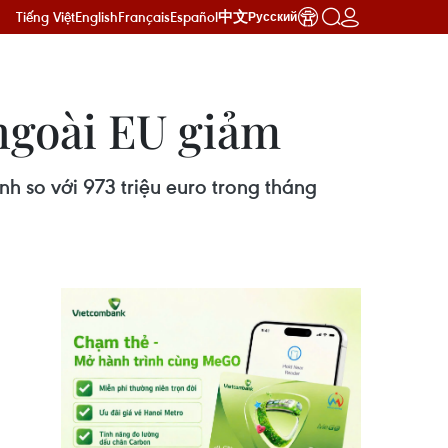
Tiếng Việt
English
Français
Español
中文
Русский
 ngoài EU giảm
h so với 973 triệu euro trong tháng