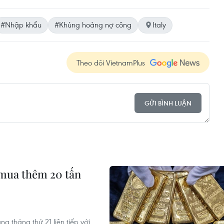
#Nhập khẩu
#Khủng hoảng nợ công
Italy
Theo dõi VietnamPlus
GỬI BÌNH LUẬN
mua thêm 20 tấn
 tháng thứ 21 liên tiếp với