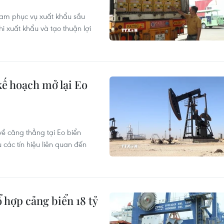
am phục vụ xuất khẩu sầu
hi xuất khẩu và tạo thuận lợi
kế hoạch mở lại Eo
về căng thẳng tại Eo biển
các tín hiệu liên quan đến
 hợp cảng biển 18 tỷ