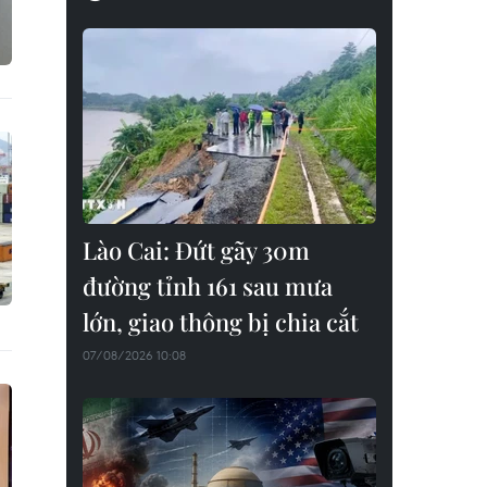
Lào Cai: Đứt gãy 30m
đường tỉnh 161 sau mưa
lớn, giao thông bị chia cắt
07/08/2026 10:08