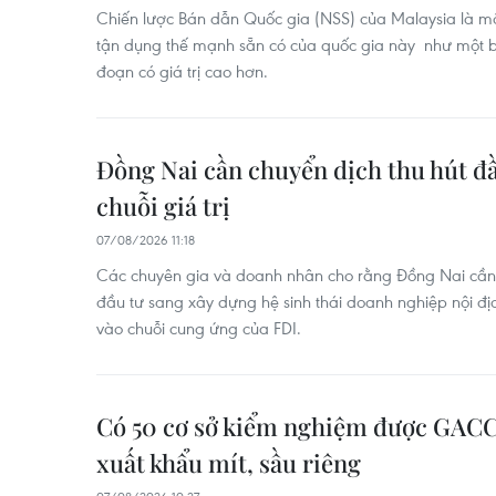
Chiến lược Bán dẫn Quốc gia (NSS) của Malaysia là m
tận dụng thế mạnh sẵn có của quốc gia này như một b
đoạn có giá trị cao hơn.
Đồng Nai cần chuyển dịch thu hút đầ
chuỗi giá trị
07/08/2026 11:18
Các chuyên gia và doanh nhân cho rằng Đồng Nai cần 
đầu tư sang xây dựng hệ sinh thái doanh nghiệp nội đị
vào chuỗi cung ứng của FDI.
Có 50 cơ sở kiểm nghiệm được GACC
xuất khẩu mít, sầu riêng