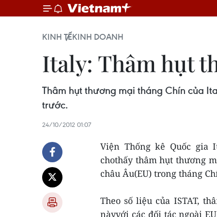
KINH TẾ
KINH DOANH
Italy: Thâm hụt t
Thâm hụt thương mại tháng Chín của Ital
trước.
24/10/2012 01:07
Viện Thống kê Quốc gia It
chothấy thâm hụt thương mạ
châu Âu(EU) trong tháng C
Theo số liệu của ISTAT, t
nàyvới các đối tác ngoài EU