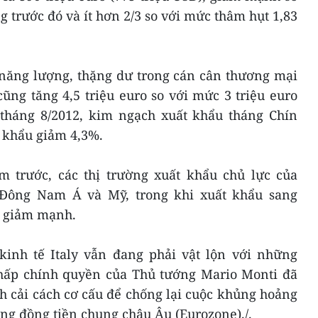
g trước đó và ít hơn 2/3 so với mức thâm hụt 1,83
 năng lượng, thặng dư trong cán cân thương mại
cũng tăng 4,5 triệu euro so với mức 3 triệu euro
tháng 8/2012, kim ngạch xuất khẩu tháng Chín
 khẩu giảm 4,3%.
m trước, các thị trường xuất khẩu chủ lực của
à Đông Nam Á và Mỹ, trong khi xuất khẩu sang
i giảm mạnh.
 kinh tế Italy vẫn đang phải vật lộn với những
hấp chính quyền của Thủ tướng Mario Monti đã
h cải cách cơ cấu để chống lại cuộc khủng hoảng
ng đồng tiền chung châu Âu (Eurozone)./.