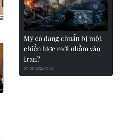
Mỹ có đang chuẩn bị một
chiến lược mới nhằm vào
Iran?
07/08/2026 10:08