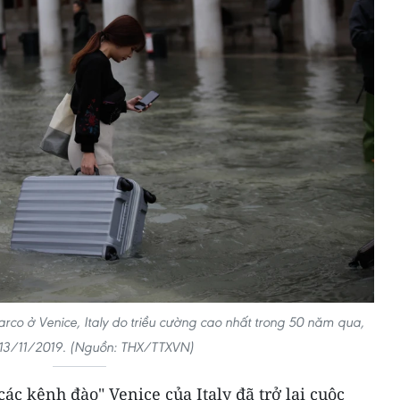
rco ở Venice, Italy do triều cường cao nhất trong 50 năm qua,
13/11/2019. (Nguồn: THX/TTXVN)
ác kênh đào" Venice của Italy đã trở lại cuộc