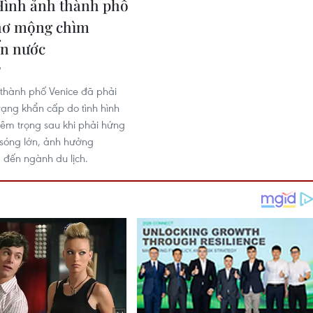
ình ảnh thành phố
hơ mộng chìm
ển nước
9
thành phố Venice đã phải
rạng khẩn cấp do tình hình
iêm trọng sau khi phải hứng
 sóng lớn, ảnh hưởng
 đến ngành du lịch.