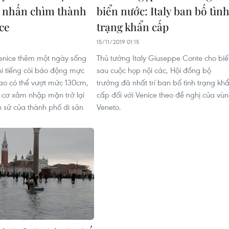
 nhấn chìm thành
biển nước: Italy ban bố tìn
ce
trạng khẩn cấp
15/11/2019 01:15
enice thêm một ngày sống
Thủ tướng Italy Giuseppe Conte cho biế
hi tiếng còi báo động mực
sau cuộc họp nội các, Hội đồng bộ
ao có thể vượt mức 130cm,
trưởng đã nhất trí ban bố tình trạng kh
 cơ xâm nhập mặn trở lại
cấp đối với Venice theo đề nghị của vù
h sử của thành phố di sản
Veneto.