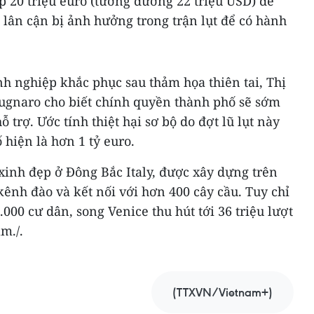
ấp 20 triệu euro (tương đương 22 triệu USD) để
lân cận bị ảnh hưởng trong trận lụt để có hành
h nghiệp khắc phục sau thảm họa thiên tai, Thị
rugnaro cho biết chính quyền thành phố sẽ sớm
 trợ. Ước tính thiệt hại sơ bộ do đợt lũ lụt này
 hiện là hơn 1 tỷ euro.
 xinh đẹp ở Đông Bắc Italy, được xây dựng trên
ênh đào và kết nối với hơn 400 cây cầu. Tuy chỉ
000 cư dân, song Venice thu hút tới 36 triệu lượt
m./.
(TTXVN/Vietnam+)