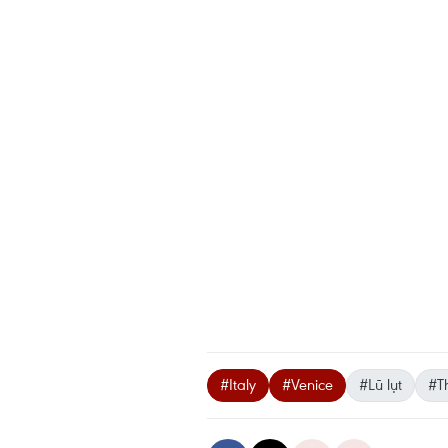
#Italy
#Venice
#Lũ lụt
#Th