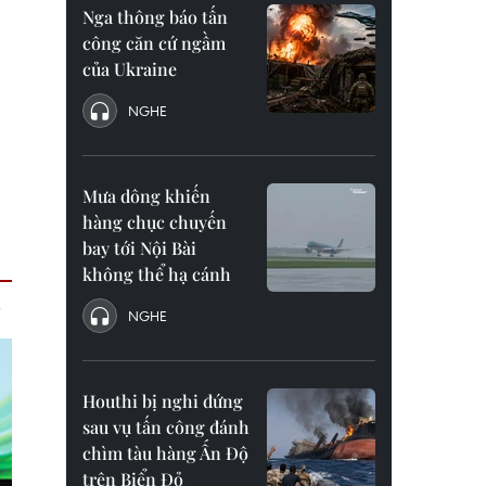
Nga thông báo tấn
công căn cứ ngầm
của Ukraine
NGHE
Mưa dông khiến
hàng chục chuyến
bay tới Nội Bài
không thể hạ cánh
NGHE
Houthi bị nghi đứng
sau vụ tấn công đánh
chìm tàu hàng Ấn Độ
trên Biển Đỏ