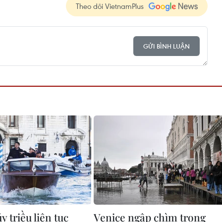
Theo dõi VietnamPlus
GỬI BÌNH LUẬN
ủy triều liên tục
Venice ngập chìm trong