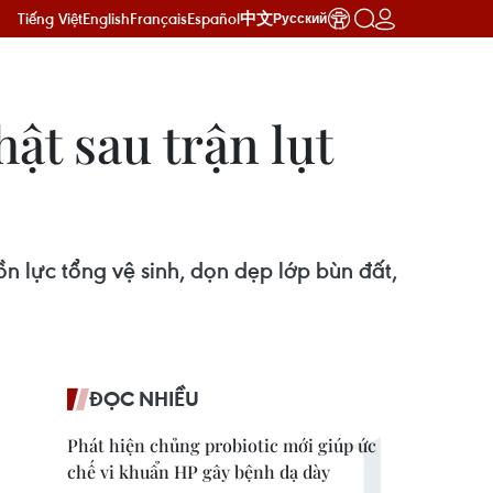
Tiếng Việt
English
Français
Español
中文
Русский
hật sau trận lụt
n lực tổng vệ sinh, dọn dẹp lớp bùn đất,
ĐỌC NHIỀU
Phát hiện chủng probiotic mới giúp ức
chế vi khuẩn HP gây bệnh dạ dày