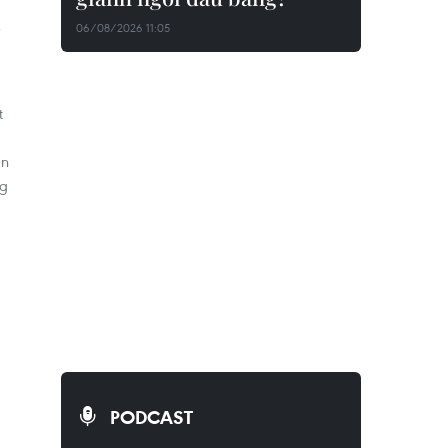
h
06/08/2026 11:05
t
ẩn
ng
PODCAST