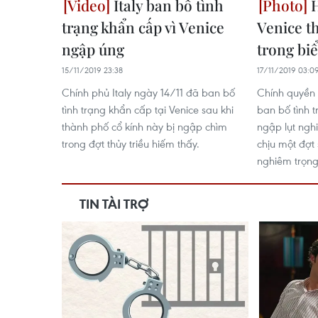
Italy ban bố tình
H
trạng khẩn cấp vì Venice
Venice t
ngập úng
trong bi
15/11/2019 23:38
17/11/2019 03:0
Chính phủ Italy ngày 14/11 đã ban bố
Chính quyền 
tình trạng khẩn cấp tại Venice sau khi
ban bố tình t
thành phố cổ kính này bị ngập chìm
ngập lụt ngh
trong đợt thủy triều hiếm thấy.
chịu một đợt
nghiêm trọng