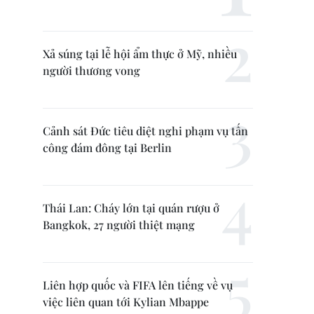
Xả súng tại lễ hội ẩm thực ở Mỹ, nhiều
người thương vong
Cảnh sát Đức tiêu diệt nghi phạm vụ tấn
công đám đông tại Berlin
Thái Lan: Cháy lớn tại quán rượu ở
Bangkok, 27 người thiệt mạng
Liên hợp quốc và FIFA lên tiếng về vụ
việc liên quan tới Kylian Mbappe