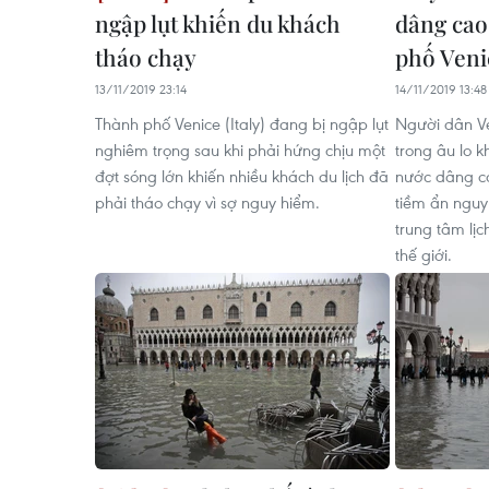
ngập lụt khiến du khách
dâng cao
tháo chạy
phố Veni
13/11/2019 23:14
14/11/2019 13:48
Thành phố Venice (Italy) đang bị ngập lụt
Người dân V
nghiêm trọng sau khi phải hứng chịu một
trong âu lo k
đợt sóng lớn khiến nhiều khách du lịch đã
nước dâng c
phải tháo chạy vì sợ nguy hiểm.
tiềm ẩn nguy
trung tâm lịc
thế giới.