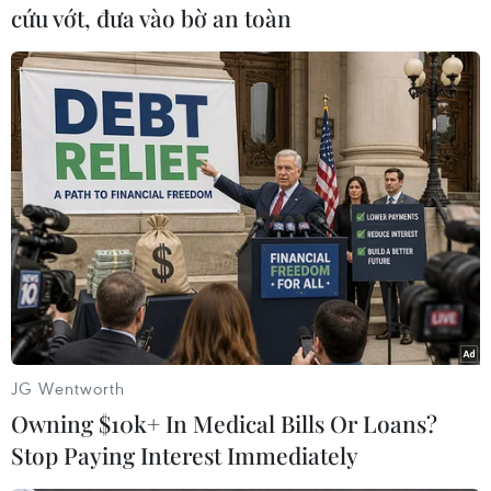
cứu vớt, đưa vào bờ an toàn
Theo dõi VietnamPlus
TIN LIÊN QUAN
JG Wentworth
Owning $10k+ In Medical Bills Or Loans?
Stop Paying Interest Immediately