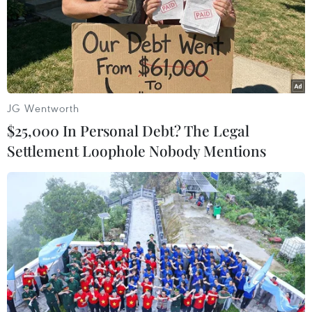
sinh sống và học tập tại Đức sau vụ tấn công tại thành
phố Munich vào chiều 22/7 theo giờ địa phương
JG Wentworth
$25,000 In Personal Debt? The Legal
Settlement Loophole Nobody Mentions
Hội đồng an ninh liên bang Đức họp khẩn
sau vụ xả súng Munich