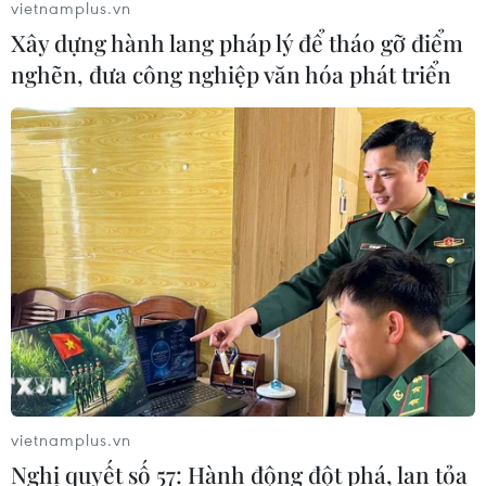
vietnamplus.vn
Xây dựng hành lang pháp lý để tháo gỡ điểm
Khủng hoảng nắng nóng đẩy 34 tỉnh
nghẽn, đưa công nghiệp văn hóa phát triển
của Pháp vào mức nguy cơ cháy
rừng cao
08/08/2026 23:59
Những lý do khiến du khách Ấn Độ
chuyển hướng sang Việt Nam
08/08/2026 23:58
Cộng hòa Dân chủ Congo ghi nhận
hơn 300 trẻ em tử vong do Ebola
08/08/2026 15:21
vietnamplus.vn
Nghị quyết số 57: Hành động đột phá, lan tỏa