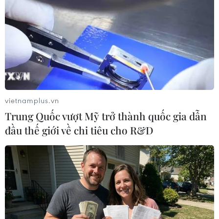
vietnamplus.vn
Trung Quốc vượt Mỹ trở thành quốc gia dẫn
đầu thế giới về chi tiêu cho R&D
Tìm hiểu tình hình của công dân Việt Nam
sau vụ xả súng ở Munich
23/07/2016 05:41
Bộ Ngoại giao Việt Nam đang yêu cầu các cơ quan
chức năng tìm hiểu tình hình công dân Việt Nam đang