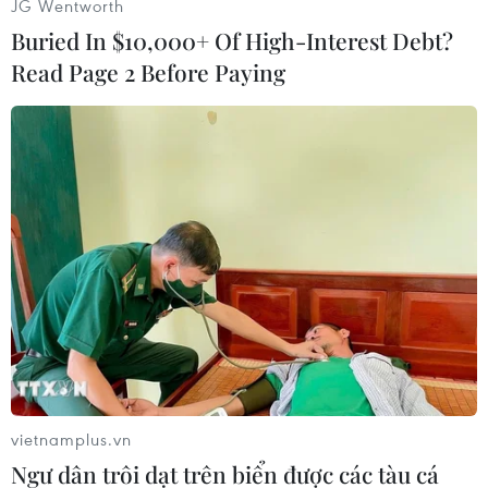
JG Wentworth
Buried In $10,000+ Of High-Interest Debt?
Read Page 2 Before Paying
#Thiết bị an ninh
#Tấn công tại Đức
#Xả súng tại Muchen
#Nhà nước Hồi giáo IS tự xưng
vietnamplus.vn
Đức
Ngư dân trôi dạt trên biển được các tàu cá