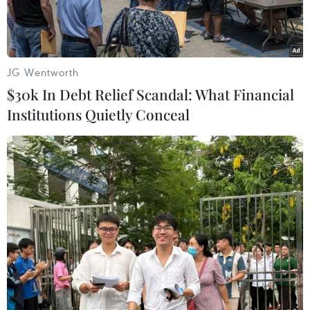
JG Wentworth
$30k In Debt Relief Scandal: What Financial
Institutions Quietly Conceal
Cảnh sát đặc nhiệm Đức phong tỏa quảng trường Stachus sau
vụ xả súng tối 22/7. (Nguồn: AFP/TTXVN)
Theo Reuters, ngày 23/7, Cảnh sát trưởng thành
phố Munich, ông Hubertus Andrae nói rằng
không có dấu hiệu cho thấy thủ phạm thực hiện