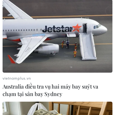
Cảnh sát Đức thu giữ xe ôtô nghi là của
đối tượng khủng bố
23/07/2016 01:32
Cảnh sát Munich đã cũng đã thu giữ một xe ôtô nghi là
phương tiện các đối tượng khủng bố sử dụng để tới khu
vực gây án.
vietnamplus.vn
Australia điều tra vụ hai máy bay suýt va
chạm tại sân bay Sydney