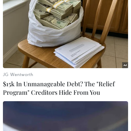
Xác định được thủ phạm vụ xả
súng kinh hoàng tại Đức
JG Wentworth
23/07/2016 04:51
$15k In Unmanageable Debt? The "Relief
Cảnh sát thành phố Munich (Đức) cho biết thủ phạm vụ
Program" Creditors Hide From You
xả súng làm ít nhất 10 người chết là một thanh niên 18
tuổi người Đức gốc Iran, và tên này đã tự sát ngay sau
đó.