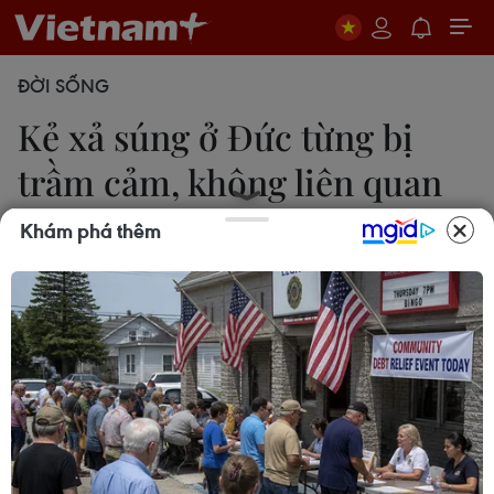
ĐỜI SỐNG
Kẻ xả súng ở Đức từng bị
trầm cảm, không liên quan
tới IS
Khám phá thêm
23/07/2016 11:47
Cơ quan công tố Đức cho rằng vụ xả súng tại
Munich không phải là hành động tấn công khủng
bố, bởi kẻ tấn công từng có vấn đề về tâm thần và
được điều trị về trầm cảm./.