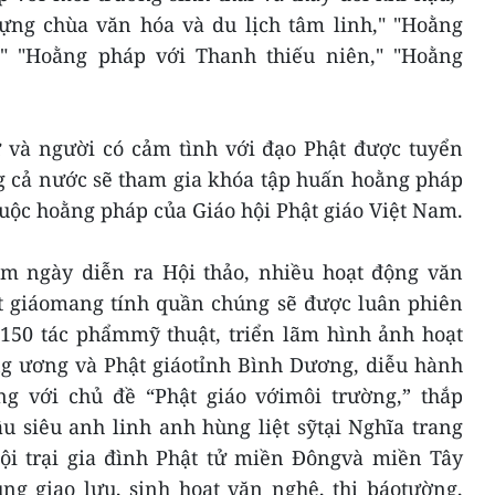
ựng chùa văn hóa và du lịch tâm linh," "Hoằng
," "Hoằng pháp với Thanh thiếu niên," "Hoằng
ử và người có cảm tình với đạo Phật được tuyển
ng cả nước sẽ tham gia khóa tập huấn hoằng pháp
uộc hoằng pháp của Giáo hội Phật giáo Việt Nam.
m ngày diễn ra Hội thảo, nhiều hoạt động văn
ật giáomang tính quần chúng sẽ được luân phiên
 150 tác phẩmmỹ thuật, triển lãm hình ảnh hoạt
 ương và Phật giáotỉnh Bình Dương, diễu hành
g với chủ đề “Phật giáo vớimôi trường,” thắp
u siêu anh linh anh hùng liệt sỹtại Nghĩa trang
Hội trại gia đình Phật tử miền Đôngvà miền Tây
g giao lưu, sinh hoạt văn nghệ, thi báotường,