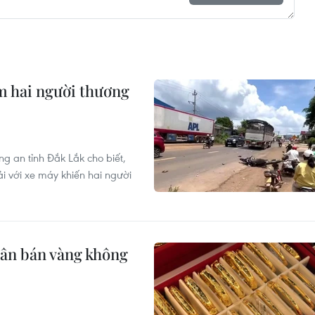
àm hai người thương
g an tỉnh Đắk Lắk cho biết,
ải với xe máy khiến hai người
hân bán vàng không