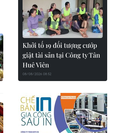
Khởi tố 19 đối tượng cướp
giật tài sản tại Công ty Tân
Huê Viên
08/08/2026 08:52