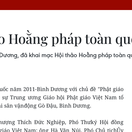
o Hoằng pháp toàn qu
 Dương, đã khai mạc Hội thảo Hoằng pháp toàn qu
uốc năm 2011-Bình Dương với chủ đề "Phật giáo
ị sự Trung ương Giáo hội Phật giáo Việt Nam tổ
tại sân vậnđộng Gò Đậu, Bình Dương.
hượng Thích Đức Nghiệp, Phó Thưký Hội đồng
giáo Việt Nam; ông Hà Văn Núi, Phó Chủ tịchỦy