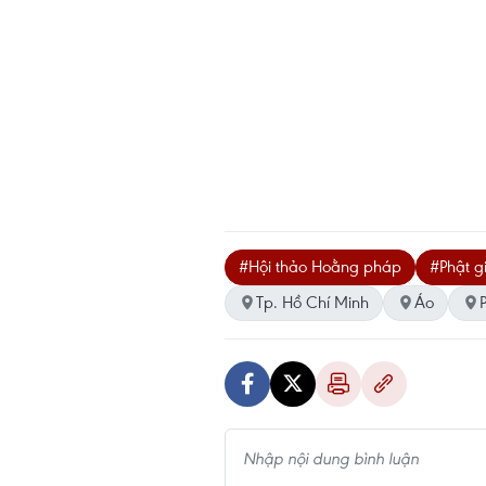
#Hội thảo Hoằng pháp
#Phật g
Tp. Hồ Chí Minh
Áo