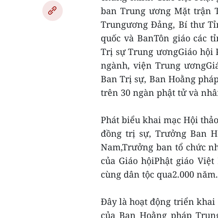
ban Trung ương Mặt trận T
Trungương Đảng, Bí thư Tỉ
quốc và BanTôn giáo các t
Trị sự Trung ươngGiáo hội 
ngành, viện Trung ươngGiá
Ban Trị sự, Ban Hoằng pháp 
trên 30 ngàn phật tử và nhâ
Phát biểu khai mạc Hội thả
đồng trị sự, Trưởng Ban H
Nam,Trưởng ban tổ chức nh
của Giáo hộiPhật giáo Việ
cùng dân tộc qua2.000 năm.
Đây là hoạt động triển kh
của Ban Hoằng pháp Trung