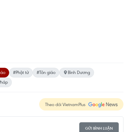
iáo
#Phật tử
#Tôn giáo
Bình Dương
Pháp
Theo dõi VietnamPlus
GỬI BÌNH LUẬN