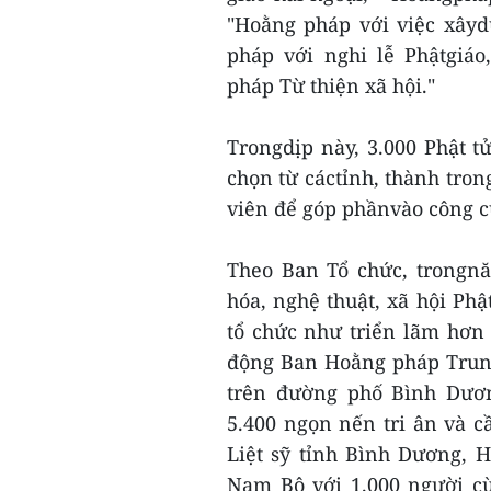
"Hoằng pháp với việc xâyd
pháp với nghi lễ Phậtgiáo
pháp Từ thiện xã hội."
Trongdịp này, 3.000 Phật t
chọn từ cáctỉnh, thành tro
viên để góp phầnvào công c
Theo Ban Tổ chức, trongnă
hóa, nghệ thuật, xã hội Ph
tổ chức như triển lãm hơn
động Ban Hoằng pháp Trung
trên đường phố Bình Dươn
5.400 ngọn nến tri ân và cầ
Liệt sỹ tỉnh Bình Dương, 
Nam Bộ với 1.000 người cùn