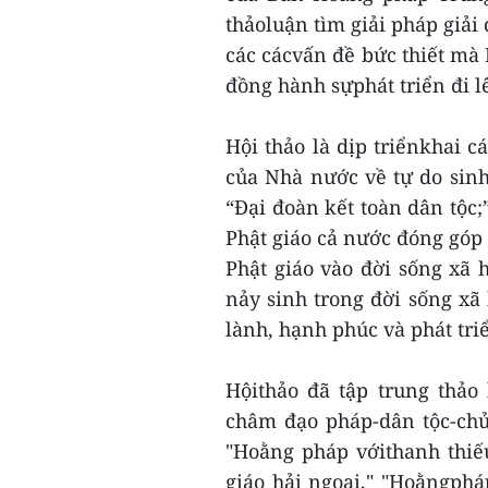
thảoluận tìm giải pháp giải
các cácvấn đề bức thiết mà
đồng hành sựphát triển đi l
Hội thảo là dịp triểnkhai c
của Nhà nước về tự do sinh
“Đại đoàn kết toàn dân tộc;”
Phật giáo cả nước đóng góp 
Phật giáo vào đời sống xã h
nảy sinh trong đời sống xã
lành, hạnh phúc và phát tri
Hộithảo đã tập trung thả
châm đạo pháp-dân tộc-chủ
"Hoằng pháp vớithanh thiế
giáo hải ngoại," "Hoằngpháp