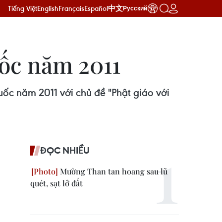
Tiếng Việt
English
Français
Español
中文
Русский
ốc năm 2011
ốc năm 2011 với chủ đề "Phật giáo với
ĐỌC NHIỀU
Mường Than tan hoang sau lũ
quét, sạt lở đất