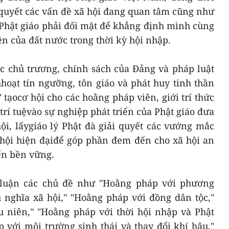
 quyết các vấn đề xã hội đang quan tâm cũng như
 Phật giáo phải đối mặt để khẳng định mình cùng
ên của đất nước trong thời kỳ hội nhập.
ác chủ trương, chính sách của Đảng và pháp luật
hoạt tín ngưỡng, tôn giáo và phát huy tinh thần
 tạocơ hội cho các hoằng pháp viên, giới trí thức
trí tuệvào sự nghiệp phát triển của Phật giáo đưa
ội, lấygiáo lý Phật đà giải quyết các vướng mắc
 hội hiện đạiđể góp phần đem đến cho xã hội an
ển bền vững.
o luận các chủ đề như "Hoằng pháp với phương
 nghĩa xã hội," "Hoằng pháp với đồng dân tộc,"
u niên," "Hoằng pháp với thời hội nhập và Phật
 với môi trường sinh thái và thay đổi khí hậu,"