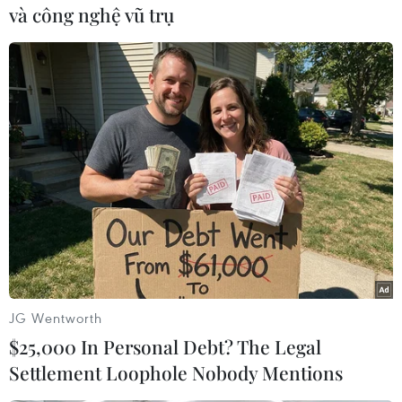
và công nghệ vũ trụ
Theo dõi VietnamPlus
TIN CÙNG CHUYÊN MỤC
Mưa lớn gây ngập lụt, chia cắt nhiều
khu vực ở Nghệ An
06/08/2026 13:06
JG Wentworth
$25,000 In Personal Debt? The Legal
Settlement Loophole Nobody Mentions
Đắk Lắk truy quét, xử lý tình trạng