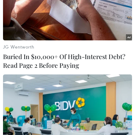
Quảng Trị ưu tiên đầu tư hoàn thiện
hệ thống xử lý nước thải cụm công
nghiệp
06/08/2026 03:03
JG Wentworth
Buried In $10,000+ Of High-Interest Debt?
Pháp mở các điểm tắm sông
Read Page 2 Before Paying
phục vụ người dân trong mùa Hè
nắng nóng
06/08/2026 03:02
Thành phố Hồ Chí Minh triển khai 8
dự án trạm trung chuyển rác công
nghệ khép kín
06/08/2026 03:01