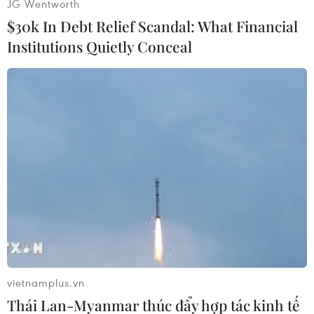
JG Wentworth
Tiên Minh (TTXVN/Vietnam+)
$30k In Debt Relief Scandal: What Financial
Institutions Quietly Conceal
#Khánh Hòa
#Nước ngầm
#Nhiễm mặn
#Khô hạn
vietnamplus.vn
Khánh Hòa
Thái Lan-Myanmar thúc đẩy hợp tác kinh tế