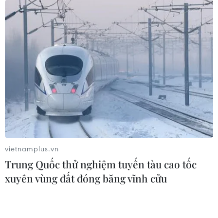
vào Biển Đông?
05/08/2026 04:56
Áp thấp nhiệt đới mạnh lên thành
bão số 3, vùng ven biển không bị ảnh
hưởng
05/08/2026 01:41
Mưa lũ, sạt lở tại Sri Lanka khiến 5
người thiệt mạng
vietnamplus.vn
04/08/2026 23:09
Trung Quốc thử nghiệm tuyến tàu cao tốc
xuyên vùng đất đóng băng vĩnh cửu
Thời tiết ngày 5/8: Bắc Bộ tiếp tục
mưa lớn, nguy cơ lũ quét và sạt lở đất