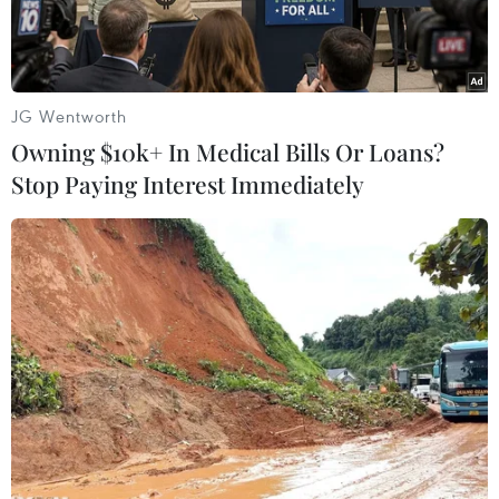
trạng nướcmặn xâm nhập sâu vào nội đồng,
vùng hạ lưu các sông và một số khu vựcven
biển, đã trở nên phổ biến tại nhiều địa phương
trong tỉnh.
JG Wentworth
Owning $10k+ In Medical Bills Or Loans?
Theo đó, tại thị xã Ninh Hòa, diện tích vùng
Stop Paying Interest Immediately
nước ngầm bịnhiễm mặn hiện lên đến 60km2,
kéo dài từ Hòn Khói đến Ninh Hòa, NinhLộc. Tại
huyện Vạn Ninh, diện tích nhiễm mặn khoảng
15km2, từ Tu Bôngđến thị trấn Vạn Giã.
Ở thành phố Cam Ranh, diện tích vùng nước bị
nhiễmmặn diễn ra ở nhiều nơi, có chỗ “lưỡi
mặn” xâm nhập sâu vào đất liền từ6-8km. Tình
trạng nhiễm mặn mạch nước ngầm cũng diễn
ra ở thành phốNha Trang, tại vùng thung lũng