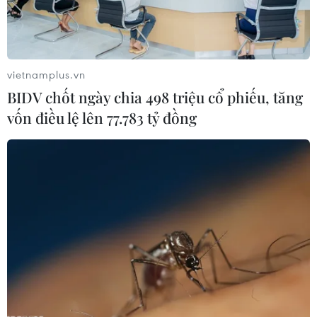
Sơn La hỗ trợ người dân di dời khỏi
nơi nguy hiểm do mưa lũ
vietnamplus.vn
06/08/2026 02:50
BIDV chốt ngày chia 498 triệu cổ phiếu, tăng
vốn điều lệ lên 77.783 tỷ đồng
Thời tiết ngày 6/8: Bão số 3 đã di
chuyển ra ngoài Biển Đông
05/08/2026 23:15
Chủ động ứng phó với biến đổi khí
hậu trong thời kỳ mới
05/08/2026 14:57