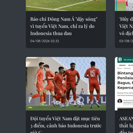
Báo chí Đông Nam Á "dậy sóng"
'Hủy d
vì tuyển Việt Nam, chỉ ra lý do
Việt 
Indonesia thua đau
vô đị
04/08/2026 02:32
03/08/2
Đội tuyển Việt Nam đặt mục tiêu
ASEAN
3 điểm, cảnh báo Indonesia trước
thất l
giờ G
đấu t