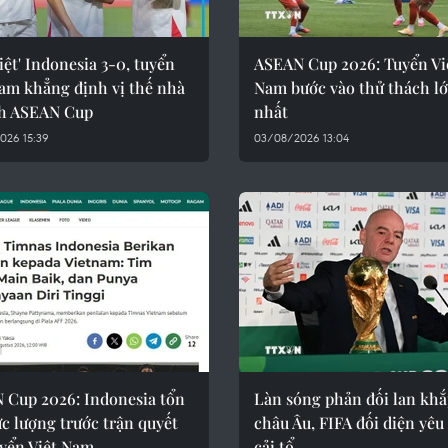
iệt' Indonesia 3-0, tuyển
ASEAN Cup 2026: Tuyển Vi
Nam khẳng định vị thế nhà
Nam bước vào thử thách l
ch ASEAN Cup
nhất
026 15:39
03/08/2026 13:04
 Cup 2026: Indonesia tổn
Làn sóng phản đối lan kh
ực lượng trước trận quyết
châu Âu, FIFA đối diện yêu
uyển Việt Nam
cải tổ