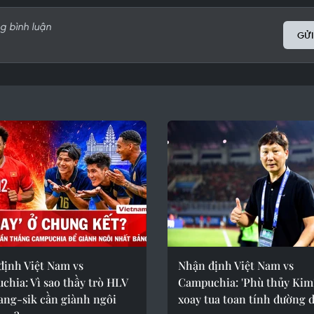
GỬI
định Việt Nam vs
Nhận định Việt Nam vs
hia: Vì sao thầy trò HLV
Campuchia: 'Phù thủy Kim'
ang-sik cần giành ngôi
xoay tua toan tính đường d