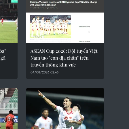
óa"
ASEAN Cup 2026: Đội tuyển Việt
ngã
Nam tạo "cơn địa chấn" trên
truyền thông khu vực
04/08/2026 02:45