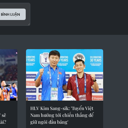
 BÌNH LUẬN
HLV Kim Sang-sik: 'Tuyển Việt
 sẽ
Nam hướng tới chiến thắng để
ài?
giữ ngôi đầu bảng'