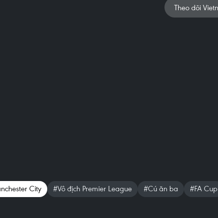
Theo dõi Viet
chester City
#Vô địch Premier League
#Cú ăn ba
#FA Cup