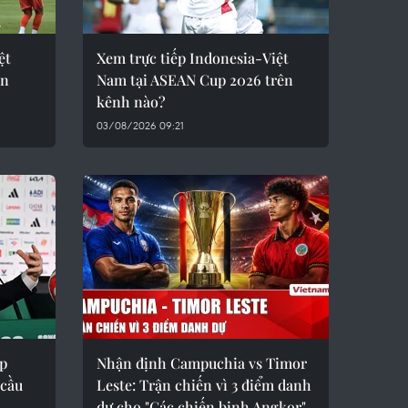
ệt
Xem trực tiếp Indonesia-Việt
ớn
Nam tại ASEAN Cup 2026 trên
kênh nào?
03/08/2026 09:21
ắp
Nhận định Campuchia vs Timor
 cầu
Leste: Trận chiến vì 3 điểm danh
dự cho "Các chiến binh Angkor"