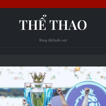
THỂ THAO
Bóng đá
Quần vợt