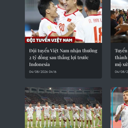
Đội tuyển Việt Nam nhận thưởng
Tuyển 
2 tỷ đồng sau thắng lợi trước
thành
Indonesia
mộ xứ
04/08/2026 04:16
04/08/2