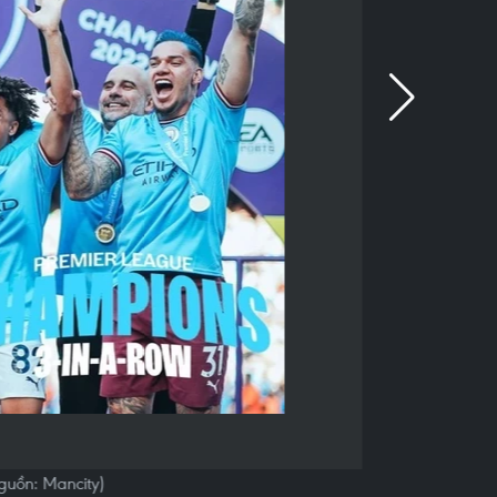
guồn: Mancity)