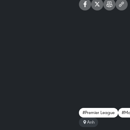
#Premier League
#Man
Anh