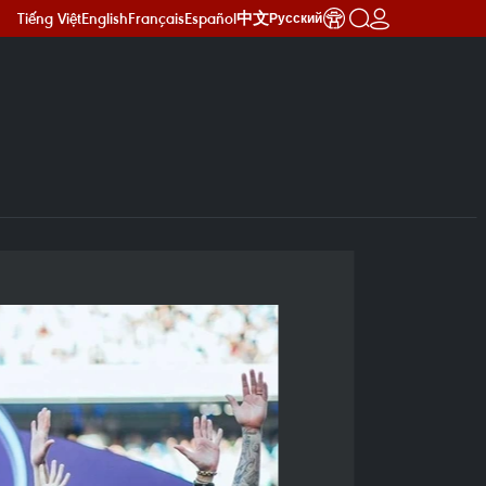
Tiếng Việt
English
Français
Español
中文
Русский