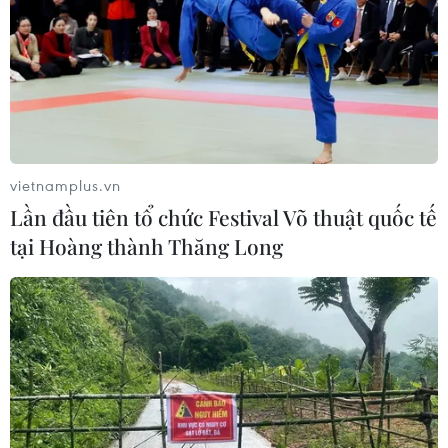
triển nhanh và bền vững
15/10/2020 11:24
Bí thư Tỉnh ủy Điện Biên khóa XIII nhấn mạnh, Đại hội
đại biểu Đảng bộ tỉnh Điện Biên lần thứ XIV khẳng định
quyết tâm phát huy truyền thống Điện Biên Phủ anh
hùng và sức mạnh đoàn kết các dân tộc...
vietnamplus.vn
Lần đầu tiên tổ chức Festival Võ thuật quốc tế
tại Hoàng thành Thăng Long