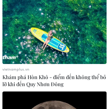
vietnamplus.vn
Khám phá Hòn Khô - điểm đến không thể bỏ
Khó khăn đường vào thăm di tích
lỡ khi đến Quy Nhơn Đông
chiến trường Điện Biên Phủ
09/10/2020 02:50
Để vào được hang Thẩm Púa, du khách và một số hộ