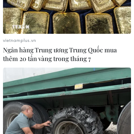
vietnamplus.vn
Ngân hàng Trung ương Trung Quốc mua
thêm 20 tấn vàng trong tháng 7
#Điện Biên
#Đền thờ Liệt sỹ
#Chiến trường Điện Biên Phủ
#Chiến thắng Điện Biên Phủ
#Đồi A1
Điện Biên