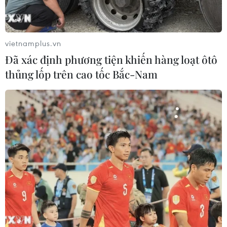
Theo dõi VietnamPlus
vietnamplus.vn
Đã xác định phương tiện khiến hàng loạt ôtô
thủng lốp trên cao tốc Bắc-Nam
TIN LIÊN QUAN