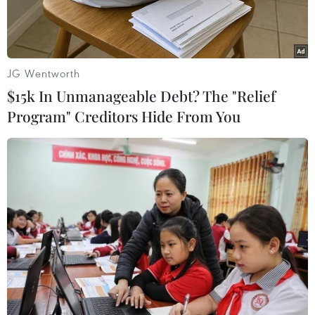
với Đồi A1) với tổng mức đầu tư hơn 100 tỷ đồng,
thực hiện trong thời gian 9 tháng.
JG Wentworth
$15k In Unmanageable Debt? The "Relief
Program" Creditors Hide From You
Du khách tham quan Di tích Đồi A1. (Ảnh: Xuân Tư/TTXVN)
Ngày 13/3, tại Đồi F (di tích thành phần của Di