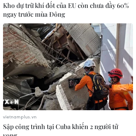
Kho dự trữ khí đốt của EU còn chưa đầy 60%
ngay trước mùa Đông
Chiến thắng Điện Biên Phủ - 56
ngày đêm chấn động địa cầu
06/05/2020 00:08
Chiều 7/5/1954, lá cờ “Quyết chiến-Quyết thắng” của
Chủ tịch Hồ Chí Minh trao cho Quân đội nhân dân Việt
Nam hiên ngang tung bay trên nóc hầm De Castries.
vietnamplus.vn
Sập công trình tại Cuba khiến 2 người tử
vong