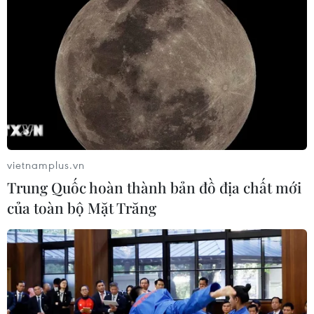
dân sinh sống ở bản Bó bắt buộc phải đi qua con suối
Nậm Hua bằng bè mảng rất nguy hiểm, đặc biệt vào
mùa mưa bão.
vietnamplus.vn
Trung Quốc hoàn thành bản đồ địa chất mới
của toàn bộ Mặt Trăng
Quyết tâm đưa Điện Biên thành tỉnh phát