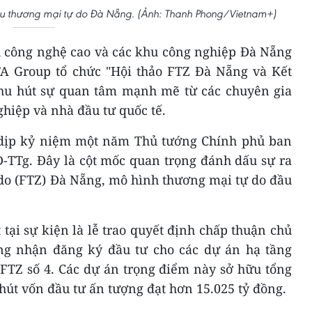
Khu thương mại tự do Đà Nẵng. (Ảnh: Thanh Phong/Vietnam+)
u công nghệ cao và các khu công nghiệp Đà Nẵng
A Group tổ chức "Hội thảo FTZ Đà Nẵng và Kết
 thu hút sự quan tâm mạnh mẽ từ các chuyên gia
hiệp và nhà đầu tư quốc tế.
 dịp kỷ niệm một năm Thủ tướng Chính phủ ban
-TTg. Đây là cột mốc quan trọng đánh dấu sự ra
do (FTZ) Đà Nẵng, mô hình thương mại tự do đầu
ại sự kiện là lễ trao quyết định chấp thuận chủ
ng nhận đăng ký đầu tư cho các dự án hạ tầng
 FTZ số 4. Các dự án trọng điểm này sở hữu tổng
hút vốn đầu tư ấn tượng đạt hơn 15.025 tỷ đồng.