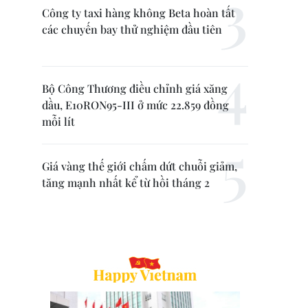
Công ty taxi hàng không Beta hoàn tất
các chuyến bay thử nghiệm đầu tiên
Bộ Công Thương điều chỉnh giá xăng
dầu, E10RON95-III ở mức 22.859 đồng
mỗi lít
Giá vàng thế giới chấm dứt chuỗi giảm,
tăng mạnh nhất kể từ hồi tháng 2