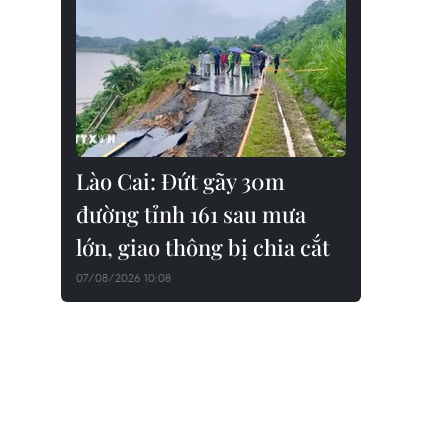
Lào Cai: Đứt gãy 30m
đường tỉnh 161 sau mưa
lớn, giao thông bị chia cắt
07/08/2026 10:08