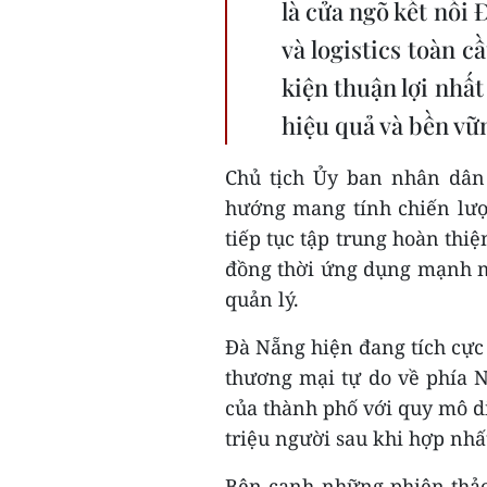
là cửa ngõ kết nối
và logistics toàn 
kiện thuận lợi nhấ
hiệu quả và bền v
Chủ tịch Ủy ban nhân dân
hướng mang tính chiến lược
tiếp tục tập trung hoàn thi
đồng thời ứng dụng mạnh mẽ
quản lý.
Đà Nẵng hiện đang tích cự
thương mại tự do về phía N
của thành phố với quy mô d
triệu người sau khi hợp nhấ
Bên cạnh những phiên thảo