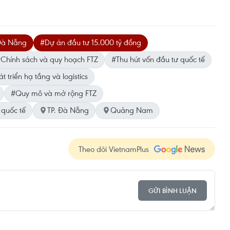
 Đà Nẵng
#Dự án đầu tư 15.000 tỷ đồng
Chính sách và quy hoạch FTZ
#Thu hút vốn đầu tư quốc tế
t triển hạ tầng và logistics
#Quy mô và mở rộng FTZ
 quốc tế
TP. Đà Nẵng
Quảng Nam
Theo dõi VietnamPlus
GỬI BÌNH LUẬN