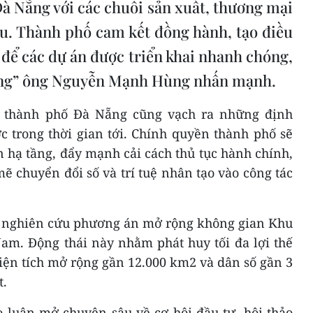
 Đà Nẵng với các chuỗi sản xuất, thương mại
cầu. Thành phố cam kết đồng hành, tạo điều
t để các dự án được triển khai nhanh chóng,
ững” ông Nguyễn Mạnh Hùng nhấn mạnh.
 thành phố Đà Nẵng cũng vạch ra những định
 trong thời gian tới. Chính quyền thành phố sẽ
ện hạ tầng, đẩy mạnh cải cách thủ tục hành chính,
 chuyển đổi số và trí tuệ nhân tạo vào công tác
c nghiên cứu phương án mở rộng không gian Khu
am. Động thái này nhằm phát huy tối đa lợi thế
iện tích mở rộng gần 12.000 km2 và dân số gần 3
t.
 luận mở chuyên sâu về cơ hội đầu tư, hội thảo