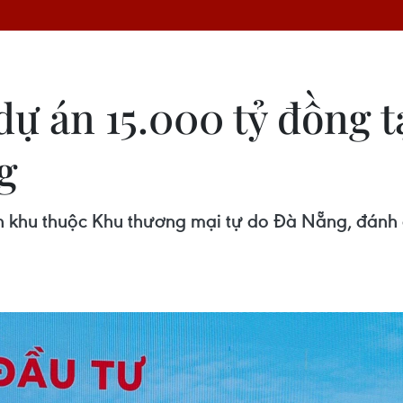
dự án 15.000 tỷ đồng 
g
 khu thuộc Khu thương mại tự do Đà Nẵng, đánh d