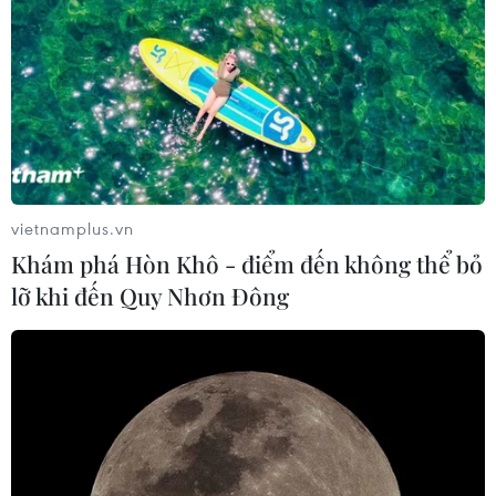
kiểm toán việc thực hiện các SDG
23/07/2019 04:35
Lãnh đạo các cơ quan kiểm toán ở nhiều quốc gia khác
nhau cùng thảo luận và học hỏi kinh nghiệm để làm thế
nào hoạt động kiểm toán các Mục tiêu phát triển bền
vững mang lại hiệu quả tối đa.
vietnamplus.vn
Khám phá Hòn Khô - điểm đến không thể bỏ
lỡ khi đến Quy Nhơn Đông