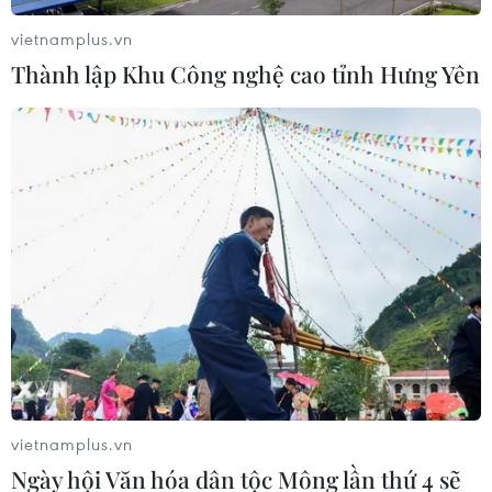
vietnamplus.vn
Thành lập Khu Công nghệ cao tỉnh Hưng Yên
Kiểm toán Nhà nước: Chưa đủ căn cứ
nhận định về cơ sở tính giá điện
05/07/2019 10:48
Phó Tổng Kiểm toán Nhà nước Đoàn Xuân Tiên cho biết,
năm 2016, Kiểm toán Nhà nước có cuộc kiểm toán
chuyên đề về xác định giá điện giai đoạn 2014-2016 tại
Tập đoàn Điện lực Việt Nam.
vietnamplus.vn
Ngày hội Văn hóa dân tộc Mông lần thứ 4 sẽ