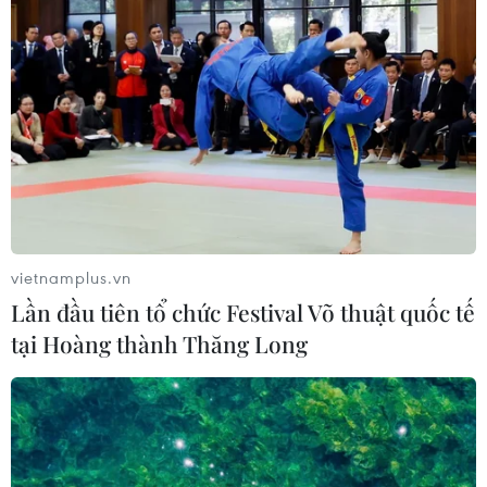
Kiểm toán Nhà nước đã chuyển 2 vụ việc sang cơ quan
điều tra, cung cấp 31 báo cáo kiểm toán cho các cơ
quan Trung ương, Ban Nội chính, Chính phủ, Quốc hội.
vietnamplus.vn
Lần đầu tiên tổ chức Festival Võ thuật quốc tế
tại Hoàng thành Thăng Long
Kiểm toán Việt Nam đóng góp sáng kiến