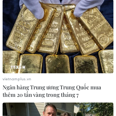
điểm thi công. Hợp đồng cũng không có điều
khoản quy định mức thu hồi tạm ứng qua các
lần thanh toán theo đúng quy định.
Riêng về tiến độ thi công, báo cáo kiểm toán
nêu lên, trong 6 dự án được kiểm toán, chỉ có 1
dự án thi công đảm bảo tiến độ là Dự án mở
rộng đường vào mỏ Sét - Khu kinh tế Nghi Sơn.
Trong khi đó, Dự án đường ống cấp nước thô từ
hồ Yên Mỹ về hồ Đồng Chùa chậm tiến độ 11
tháng, Dự án hệ thống điện chiếu sáng Quốc lộ
1A đoạn qua khu kinh tế Nghi Sơn chậm tiến độ
vietnamplus.vn
12 tháng, Dự án nâng cấp mở rộng đường vào
Ngân hàng Trung ương Trung Quốc mua
nhà máy xi măng Công Thanh chậm tiến độ 7
thêm 20 tấn vàng trong tháng 7
tháng.
Ngoài ra, 2 dự án theo đánh giá "khả năng chậm
tiến độ" bao gồm Dự án đường từ Quốc lộ 1A