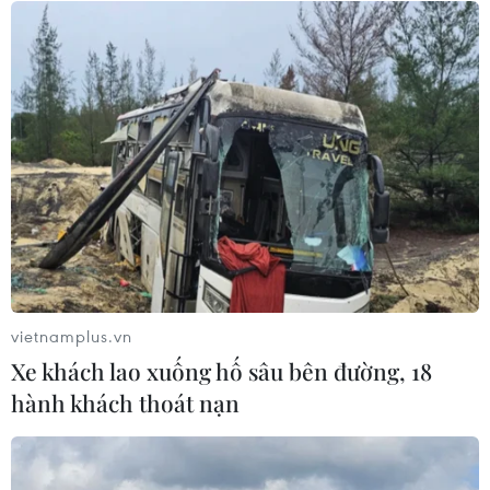
Cà Mau gỡ “điểm nghẽn” mặt bằng,
xây dựng kịch bản giải ngân
05/08/2026 01:18
Điều gì chờ đợi đồng yen sau cái bắt
tay giữa Mỹ-Nhật?
04/08/2026 14:11
vietnamplus.vn
Xe khách lao xuống hố sâu bên đường, 18
Sửa Luật Trưng mua, trưng dụng tài
hành khách thoát nạn
sản giải quyết vướng mắc trên thực
tiễn
04/08/2026 13:10