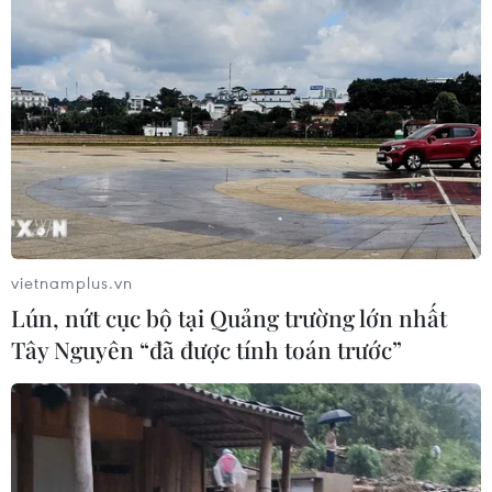
Đề xuất 5 nhóm chính sách sửa đổi
Luật Trưng mua, trưng dụng tài sản
04/08/2026 11:56
UBS bị phạt 125 triệu USD vì vi phạm
luật chống rửa tiền
04/08/2026 04:58
vietnamplus.vn
Lún, nứt cục bộ tại Quảng trường lớn nhất
Tây Nguyên “đã được tính toán trước”
Xem thêm