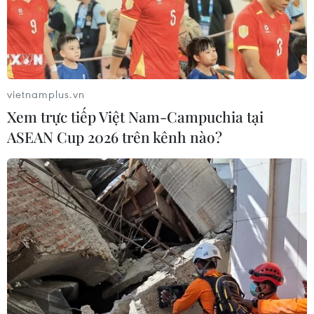
đồng, giảm giá trị hợp đồng hơn 28 tỷ đồng…/.
(Vietnam+)
vietnamplus.vn
Xem trực tiếp Việt Nam-Campuchia tại
ASEAN Cup 2026 trên kênh nào?
#Kiểm toán Nhà nước
#Khu kinh tế Nghi Sơn
#Lãng phí đầu tư
#Chậm tiến độ
#Chi phí giám sát