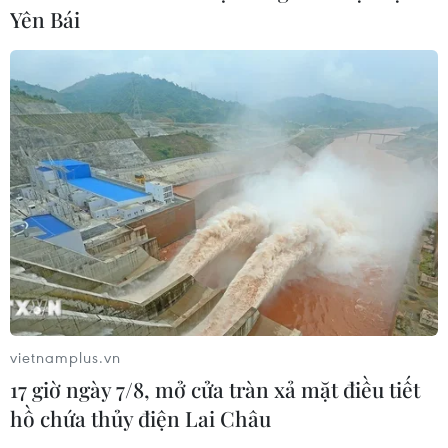
05/08/2026 09:25
Yên Bái
Standard Chartered huy động thành
công khoản vay xã hội 721 triệu USD
cho HDBank
05/08/2026 07:46
Tăng tốc giải ngân đầu tư công,
chấm dứt tâm lý trông chờ
05/08/2026 07:39
vietnamplus.vn
Hoàn thiện khuôn khổ pháp lý về
17 giờ ngày 7/8, mở cửa tràn xả mặt điều tiết
ngân hàng và phòng, chống rửa tiền
hồ chứa thủy điện Lai Châu
05/08/2026 03:43