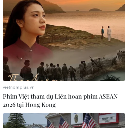
trong 15 phút giao dịch đầu tiên, chỉ số Nikkei-
225 đã tăng 407,27 điểm, tương đương 1,38%, so
với thời điểm đóng cửa phiên giao dịch cuối
tuần trước lên mức 29.927,34 trước khi vượt
qua ngưỡng 30.000 điểm.
Cùng với chỉ số Nikkei, chỉ số Topix trên thị
trường bảng 1 của TSE cũng tăng 17,91 điểm
(tương đương 0,93%) lên 1.951,79 điểm./.
(TTXVN/Vietnam+)
vietnamplus.vn
Phim Việt tham dự Liên hoan phim ASEAN
2026 tại Hong Kong