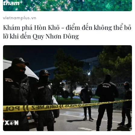
Giá vàng thế giới quay đầu giảm nhẹ
do áp lực chốt lời
vietnamplus.vn
07/08/2026 00:31
Khám phá Hòn Khô - điểm đến không thể bỏ
lỡ khi đến Quy Nhơn Đông
Mexico triển khai hàng nghìn binh sỹ
bảo vệ các vùng trồng bơ trọng điểm
07/08/2026 00:09
Mỹ kiểm tra gần 500 chiếc Boeing 737
MAX do nguy cơ nứt thân máy bay
06/08/2026 23:31
Ngoại giao kinh tế: Kiến tạo hệ sinh