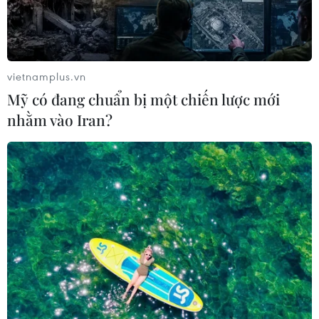
Kho dự trữ khí đốt của EU còn chưa
đầy 60% ngay trước mùa Đông
07/08/2026 01:50
vietnamplus.vn
Mỹ có đang chuẩn bị một chiến lược mới
nhằm vào Iran?
Phòng vệ thương mại và bài học
"chuẩn bị kỹ-thắng lớn" của doanh
nghiệp Việt
07/08/2026 01:14
Giá dầu tăng vọt do Iran xem xét cấm
tàu Mỹ và Israel qua eo biển Hormuz
07/08/2026 00:45