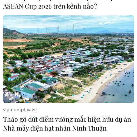
trọng trước tình hình Trung Đông
ASEAN Cup 2026 trên kênh nào?
06/08/2026 09:03
Giá vàng tăng phiên thứ tư liên tiếp,
chạm mức cao nhất trong 7 tuần
06/08/2026 08:36
Xem thêm
vietnamplus.vn
Tháo gỡ dứt điểm vướng mắc hiện hữu dự án
Nhà máy điện hạt nhân Ninh Thuận
CƠ QUAN CHỦ QUẢN: THÔNG TẤN XÃ VIỆT NAM