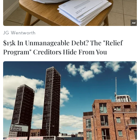
dịch.
JG Wentworth
$15k In Unmanageable Debt? The "Relief
Program" Creditors Hide From You
Ảnh minh họa. (Nguồn: THX/TTXVN)
Theo phóng viên TTXVN tại Tokyo, ngày 15/2,
Văn phòng Nội các Nhật Bản cho biết Tổng sản
phẩm quốc nội (GDP) thực tế của nước này