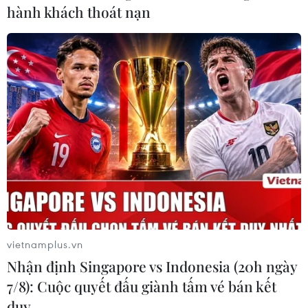
ngày càng mở rộng ở Nhật Bản.
hành khách thoát nạn
vietnamplus.vn
Hạ viện Nhật Bản thông qua gói ngân sách
Nhận định Singapore vs Indonesia (20h ngày
bổ sung thứ ba
7/8): Cuộc quyết đấu giành tấm vé bán kết
duy …
27/01/2021 06:22