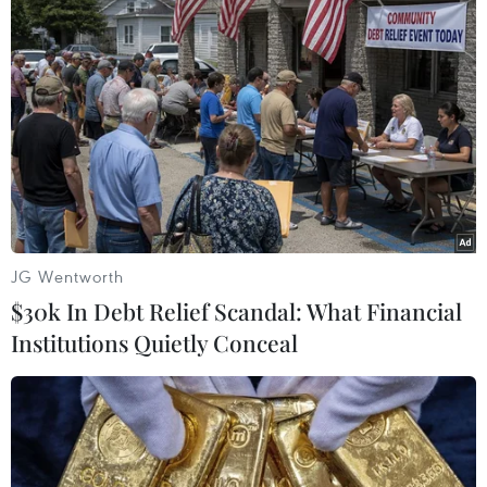
#Nhật Bản
#Kinh tế Nhật Bản
#Dịch COVID-19
#Chỉ số Nikkei
#Sở Giao dịch Chứng khoán Tokyo
JG Wentworth
Nhật Bản
$30k In Debt Relief Scandal: What Financial
Institutions Quietly Conceal
Theo dõi VietnamPlus