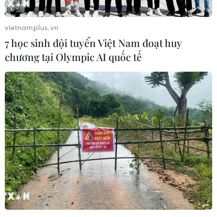
vietnamplus.vn
7 học sinh đội tuyển Việt Nam đoạt huy
chương tại Olympic AI quốc tế
"Sóng" COVID-19 "cuốn trôi" hy vọng hồi
phục của kinh tế Nhật Bản
07/01/2021 10:52
Để giảm thiểu tác động tiêu cực của việc tái ban bố tình
trạng khẩn cấp, Nhật Bản sẽ phải tiếp tục gia hạn các
chương trình hỗ trợ và tung ra nhiều biện pháp hỗ trợ
cho người dân và doanh nghiệp.