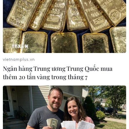
TIN LIÊN QUAN
vietnamplus.vn
Ngân hàng Trung ương Trung Quốc mua
thêm 20 tấn vàng trong tháng 7
Nhật Bản nâng dự báo tăng trưởng kinh tế