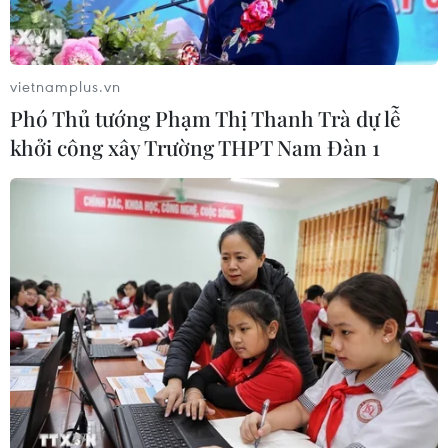
vietnamplus.vn
Phó Thủ tướng Phạm Thị Thanh Trà dự lễ
khởi công xây Trường THPT Nam Đàn 1
TIN CÙNG CHUYÊN MỤC